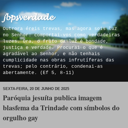
𝓳𝓫𝓹𝓼𝓿𝓮𝓻𝓭𝓪𝓭𝓮
Outrora éreis trevas, mas agora sois luz
no Senhor: comportai-vos como verdadeiras
luzes. Ora, o fruto da luz é bondade,
justiça e verdade. Procurai o que é
agradável ao Senhor, e não tenhais
cumplicidade nas obras infrutíferas das
trevas; pelo contrário, condenai-as
abertamente. (Ef 5, 8-11)
SEXTA-FEIRA, 20 DE JUNHO DE 2025
Paróquia jesuíta publica imagem
blasfema da Trindade com símbolos do
orgulho gay