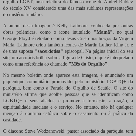
orgulho LGBT, uma releitura do famoso ícone de Andrei Rublev
do século XV, considerado uma das mais sublimes representações
do mistério trinitário.
A autora desta imagem é Kelly Latimore, conhecida por outras
obras polémicas, como o ícone intitulado
"Mamã"
, no qual
George Floyd é retratado como Jesus Cristo nos braços da Virgem
Maria. Latimore criou também ícones de Martin Luther King Jr. e
de uma suposta
"sacerdotisa"
episcopal. Na página inicial do seu
site, um arco-íris brilha sobre a figura de Cristo, o que é interpretado
como uma referência ao chamado
"Mês do Orgulho"
.
No mesmo boletim onde aparece esta imagem, é anunciado um
piquenique comunitário promovido pelo ministério LGBTQ+ da
paróquia, bem como a Parada do Orgulho de Seattle. O site do
ministério afirma que acolhe pessoas que se identificam como
LGBTQ+ e seus aliados, e promove a formação, a oração, a
espiritualidade inaciana e o serviço. No entanto, não há qualquer
menção à doutrina católica sobre o casamento ou à prática da
castidade.
O diácono Steve Wodzanowski, pastor associado da paróquia, tem