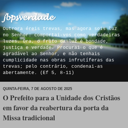
𝓳𝓫𝓹𝓼𝓿𝓮𝓻𝓭𝓪𝓭𝓮
Outrora éreis trevas, mas agora sois luz
no Senhor: comportai-vos como verdadeiras
luzes. Ora, o fruto da luz é bondade,
justiça e verdade. Procurai o que é
agradável ao Senhor, e não tenhais
cumplicidade nas obras infrutíferas das
trevas; pelo contrário, condenai-as
abertamente. (Ef 5, 8-11)
QUINTA-FEIRA, 7 DE AGOSTO DE 2025
O Prefeito para a Unidade dos Cristãos
em favor da reabertura da porta da
Missa tradicional