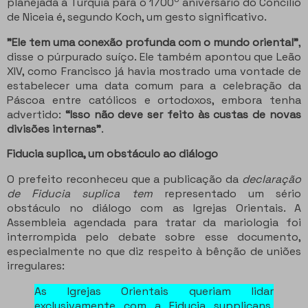
planejada à Turquia para o 1700º aniversário do Concílio
de Niceia é, segundo Koch, um gesto significativo.
"Ele tem uma conexão profunda com o mundo oriental"
,
disse o púrpurado suíço. Ele também apontou que Leão
XIV, como Francisco já havia mostrado uma vontade de
estabelecer uma data comum para a celebração da
Páscoa entre católicos e ortodoxos, embora tenha
advertido:
“Isso não deve ser feito às custas de novas
divisões internas”
.
Fiducia suplica, um obstáculo ao diálogo
O prefeito reconheceu que a publicação da
declaração
de Fiducia suplica tem
representado um sério
obstáculo no diálogo com as Igrejas Orientais. A
Assembleia agendada para tratar da mariologia foi
interrompida pelo debate sobre esse documento,
especialmente no que diz respeito à bênção de uniões
irregulares:
As Igrejas Orientais queriam lidar
exclusivamente com a Fiducia supplicans.