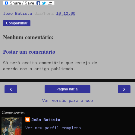
João Batista
dia/hora
10:12:00
Compartilhar
Nenhum comentário:
Postar um comentário
Só será aceito comentário que esteja de
acordo com o artigo publicado.
‹
›
Página inicial
Ver versão para a web
𝓠𝓾𝓮𝓶 𝓼𝓸𝓾 𝓮𝓾
João Batista
Ver meu perfil completo