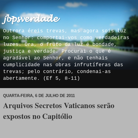
𝓳𝓫𝓹𝓼𝓿𝓮𝓻𝓭𝓪𝓭𝓮
Outrora éreis trevas, mas agora sois luz
no Senhor: comportai-vos como verdadeiras
luzes. Ora, o fruto da luz é bondade,
justiça e verdade. Procurai o que é
agradável ao Senhor, e não tenhais
cumplicidade nas obras infrutíferas das
trevas; pelo contrário, condenai-as
abertamente. (Ef 5, 8-11)
QUARTA-FEIRA, 6 DE JULHO DE 2011
Arquivos Secretos Vaticanos serão
expostos no Capitólio