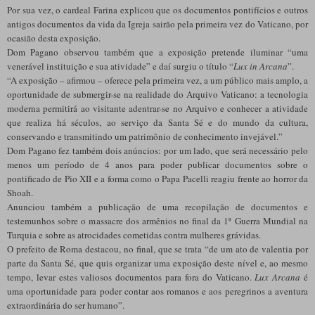
Por sua vez, o cardeal Farina explicou que os documentos pontifícios e outros
antigos documentos da vida da Igreja sairão pela primeira vez do Vaticano, por
ocasião desta exposição.
Dom Pagano observou também que a exposição pretende iluminar “uma
venerável instituição e sua atividade” e daí surgiu o título “
Lux in Arcana
”.
“A exposição – afirmou – oferece pela primeira vez, a um público mais amplo, a
oportunidade de submergir-se na realidade do Arquivo Vaticano: a tecnologia
moderna permitirá ao visitante adentrar-se no Arquivo e conhecer a atividade
que realiza há séculos, ao serviço da Santa Sé e do mundo da cultura,
conservando e transmitindo um patrimônio de conhecimento invejável.”
Dom Pagano fez também dois anúncios: por um lado, que será necessário pelo
menos um período de 4 anos para poder publicar documentos sobre o
pontificado de Pio XII e a forma como o Papa Pacelli reagiu frente ao horror da
Shoah.
Anunciou também a publicação de uma recopilação de documentos e
testemunhos sobre o massacre dos armênios no final da 1ª Guerra Mundial na
Turquia e sobre as atrocidades cometidas contra mulheres grávidas.
O prefeito de Roma destacou, no final, que se trata “de um ato de valentia por
parte da Santa Sé, que quis organizar uma exposição deste nível e, ao mesmo
tempo, levar estes valiosos documentos para fora do Vaticano.
Lux Arcana
é
uma oportunidade para poder contar aos romanos e aos peregrinos a aventura
extraordinária do ser humano”.