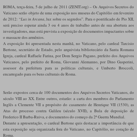
ROMA, terça-feira, 5 de julho de 2011 (ZENIT.org) – Os Arquivos Secretos do
Vaticano serão objeto de uma exposição nos museus do Capitólio em fevereiro
de 2012: “
Lux in Arcana
, luz sobre os segredos”. Para o pontificado de Pio XII,
será preciso esperar ainda 3 ou 4 anos de trabalho antes de sua abertura aos
investigadores, mas está prevista a exposição de documentos impactantes sobre
o massacre dos armênios.
A exposição foi apresentada nesta manhã, no Vaticano, pelo cardeal Tarcisio
Bertone, secretário de Estado, pelo arquivista bibliotecário da Santa Romana
Igreja, cardeal Raffaele Farina, por Dom Sergio Pagano, prefeito dos Arquivos
Vaticanos, pelo prefeito de Roma, Giovanni Alemanno, por Dino Gasperini,
assessor da prefeitura para as políticas culturais, e Umberto Broccoli,
encarregado para os bens culturais de Roma.
Serão expostos cerca de 100 documentos dos Arquivos Secretos Vaticanos, do
século VIII ao XX. Entre outros, estarão: a carta dos membros do Parlamento
Inglês a Clemente VII a propósito do casamento de Henrique VII (1530), as
Atas do processo contra Galileu (século XVII), a Bula de deposição de
Frederico II Barba-Ruiva, e documentos do começo da 2ª Guerra Mundial.
Durante a apresentação, o cardeal Bertone quis destacar a importância de que
esta exposição seja organizada fora do Vaticano, no Capitólio, no coração de
Roma.