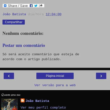
João Batista
dia/hora
12:04:00
Compartilhar
Nenhum comentário:
Postar um comentário
Só será aceito comentário que esteja de
acordo com o artigo publicado.
‹
›
Página inicial
Ver versão para a web
𝓠𝓾𝓮𝓶 𝓼𝓸𝓾 𝓮𝓾
João Batista
Ver meu perfil completo