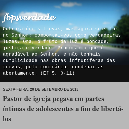
𝓳𝓫𝓹𝓼𝓿𝓮𝓻𝓭𝓪𝓭𝓮
Outrora éreis trevas, mas agora sois luz
no Senhor: comportai-vos como verdadeiras
luzes. Ora, o fruto da luz é bondade,
justiça e verdade. Procurai o que é
agradável ao Senhor, e não tenhais
cumplicidade nas obras infrutíferas das
trevas; pelo contrário, condenai-as
abertamente. (Ef 5, 8-11)
SEXTA-FEIRA, 20 DE SETEMBRO DE 2013
Pastor de igreja pegava em partes
íntimas de adolescentes a fim de libertá-
los