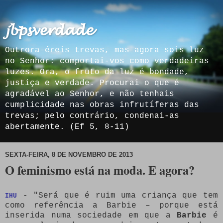
𝓳𝓫𝓹𝓼𝓿𝓮𝓻𝓭𝓪𝓭𝓮
Outrora éreis trevas, mas agora sois luz
no Senhor: comportai-vos como verdadeiras
luzes. Ora, o fruto da luz é bondade,
justiça e verdade. Procurai o que é
agradável ao Senhor, e não tenhais
cumplicidade nas obras infrutíferas das
trevas; pelo contrário, condenai-as
abertamente. (Ef 5, 8-11)
SEXTA-FEIRA, 8 DE NOVEMBRO DE 2013
O feminismo está na moda. E agora?
- "Será que é ruim uma criança que tem
IHU
como referência a Barbie – porque está
inserida numa sociedade em que a
Barbie
é