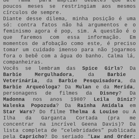
de “fama” para ampliar debates que até
poucos meses se restringiam aos mesmos
círculos de sempre.
Diante desse dilema, minha posição é uma
só: contra fatos não há argumentos e o
feminismo agora é pop, sim. A questão é o
que faremos com essa informação. Em
momentos de afobação como este, é preciso
tomar um cuidado imenso para não jogarmos
fora o bebê com a água do banho. Calma lá,
companheiras.
Vocês se lembram das
Spice Girls
? Da
Barbie Mergulhadora
, da
Barbie
Veterinária
, da
Barbie Pesquisadora
, da
Barbie Arqueóloga
? Da
Mulan
e da
Merida
,
personagens de filmes da
Disney
? Da
Madonna
nos anos 1980?
Leila Diniz
?
Waleska Popozuda
? Da
Rainha Amidala
em
Star Wars
? Do filme
Thelma & Louise
ou A
Ilha da Garganta Cortada (pra me
concentrar na incrível Geena Davis)? Da
lista completa de “celebridades” publicada
pela
Capricho
? Do seriado “
Law and Order: