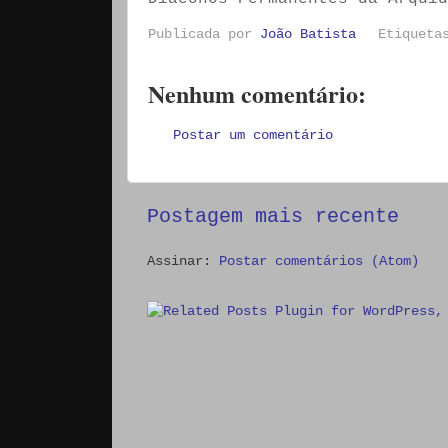
Publicada por
João Batista
Etiquet
Nenhum comentário:
Postar um comentário
Postagem mais recente
Assinar:
Postar comentários (Atom)