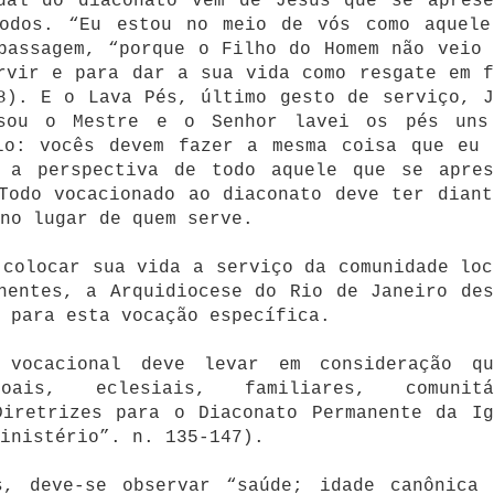
tual do diaconato vem de Jesus que se aprese
odos. “Eu estou no meio de vós como aquele
passagem, “porque o Filho do Homem não veio 
rvir e para dar a sua vida como resgate em f
8). E o Lava Pés, último gesto de serviço, J
sou o Mestre e o Senhor lavei os pés uns
lo: vocês devem fazer a mesma coisa que eu 
 a perspectiva de todo aquele que se apres
Todo vocacionado ao diaconato deve ter diant
no lugar de quem serve.
 colocar sua vida a serviço da comunidade loc
nentes, a Arquidiocese do Rio de Janeiro des
 para esta vocação específica.
 vocacional deve levar em consideração qu
oais, eclesiais, familiares, comunitá
Diretrizes para o Diaconato Permanente da Ig
inistério”. n. 135-147).
s, deve-se observar “saúde; idade canônica 