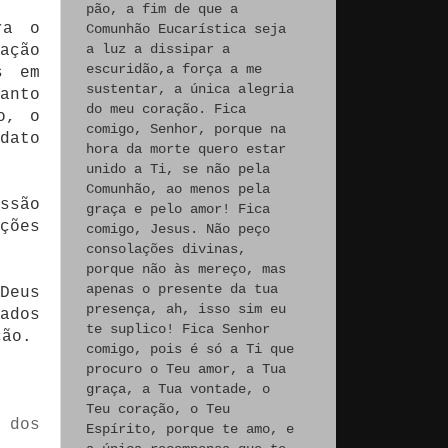
pão, a fim de que a
ra o
Comunhão Eucarística seja
a luz a dissipar a
ação
escuridão,a força a me
s em
sustentar, a única alegria
anto
do meu coração. Fica
o, o
comigo, Senhor, porque na
dato
hora da morte quero estar
unido a Ti, se não pela
Comunhão, ao menos pela
ssão
graça e pelo amor! Fica
ções
comigo, Jesus. Não peço
consolações divinas,
porque não às mereço, mas
apenas o presente da tua
Deus
presença, ah, isso sim eu
ados
te suplico! Fica Senhor
ção.
comigo, pois é só a Ti que
procuro o Teu amor, a Tua
graça, a Tua vontade, o
Teu coração, o Teu
 dos
Espírito, porque te amo, e