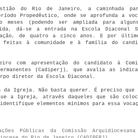
astião do Rio de Janeiro, a caminhada pa
eríodo Propedêutico, onde se aprofunda a voc
o meses (podendo ser ampliada para algun
uida, dá-se a entrada na Escola Diaconal S
mação, de quatro a cinco anos. E por últim
s feitas à comunidade e à família do candi
eiro com apresentação do candidato à Comi
Permanentes (Cadiperj), que avalia as indica
rpo diretor da Escola Diaconal.
s da Igreja. Não basta querer. É preciso que 
que a Igreja, através daqueles que são coloc
identifique elementos mínimos para essa voca
ações Públicas da Comissão Arquidiocesana
iocese do Rio de Janeiro (CADIPERJ).