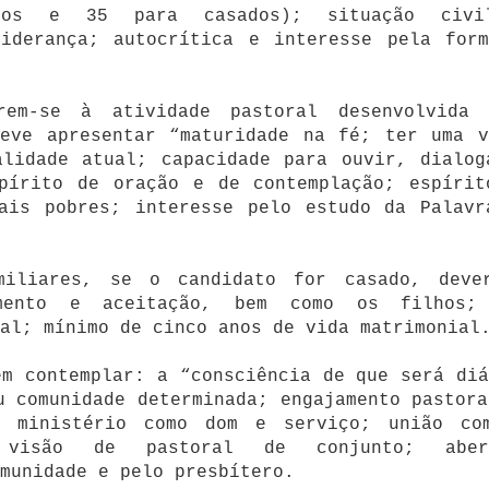
iros e 35 para casados); situação civ
liderança; autocrítica e interesse pela form
rem-se à atividade pastoral desenvolvida 
Deve apresentar “maturidade na fé; ter uma v
alidade atual; capacidade para ouvir, dialog
spírito de oração e de contemplação; espírit
mais pobres; interesse pelo estudo da Palavr
miliares, se o candidato for casado, deve
mento e aceitação, bem como os filhos;
al; mínimo de cinco anos de vida matrimonial
em contemplar: a “consciência de que será diá
u comunidade determinada; engajamento pastora
 ministério como dom e serviço; união co
os; visão de pastoral de conjunto; aber
munidade e pelo presbítero.