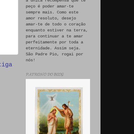
a única recompensa que te
peço é poder amar-te
sempre mais. Como este
amor resoluto, desejo
amar-te de todo o coração
enquanto estiver na terra,
para continuar a te amar
perfeitamente por toda a
eternidade. Assim seja.
São Padre Pio, rogai por
nós!
tiga
𝓟𝓐𝓣𝓡𝓞𝓝𝓞 𝓓𝓞 𝓑𝓛𝓞𝓖