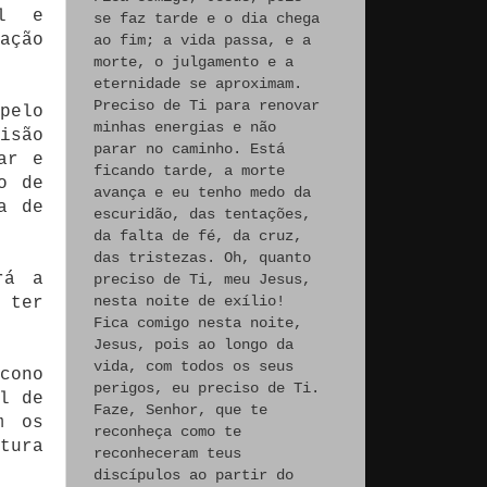
il e
se faz tarde e o dia chega
ação
ao fim; a vida passa, e a
morte, o julgamento e a
eternidade se aproximam.
Preciso de Ti para renovar
pelo
minhas energias e não
isão
parar no caminho. Está
ar e
ficando tarde, a morte
o de
avança e eu tenho medo da
a de
escuridão, das tentações,
da falta de fé, da cruz,
das tristezas. Oh, quanto
rá a
preciso de Ti, meu Jesus,
nesta noite de exílio!
 ter
Fica comigo nesta noite,
.
Jesus, pois ao longo da
vida, com todos os seus
cono
perigos, eu preciso de Ti.
l de
Faze, Senhor, que te
m os
reconheça como te
tura
reconheceram teus
discípulos ao partir do