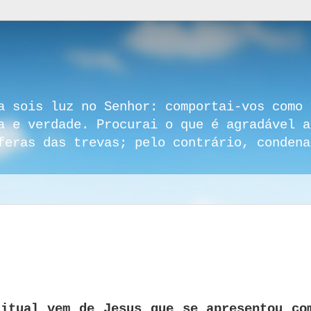
a sois luz no Senhor: comportai-vos como 
a e verdade. Procurai o que é agradável a
feras das trevas; pelo contrário, condena
ritual vem de Jesus que se apresentou co