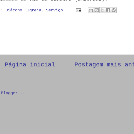
as:
Diácono
,
Igreja
,
Serviço
Página inicial
Postagem mais an