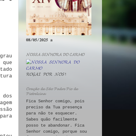
𝟎𝟖/𝟎𝟓/𝟐𝟎𝟐𝟓 𝐚
𝓝𝓞𝓢𝓢𝓐 𝓢𝓔𝓝𝓗𝓞𝓡𝓐 𝓓𝓞 𝓒𝓐𝓡𝓜𝓞
grau
 que
tado
𝓡𝓞𝓖𝓐𝓘 𝓟𝓞𝓡 𝓝𝓞́𝓢!
tura
𝓞𝓻𝓪𝓬̧𝓪̃𝓸 𝓭𝓮 𝓢𝓪̃𝓸 𝓟𝓪𝓭𝓻𝓮 𝓟𝓲𝓸 𝓭𝓮
𝓟𝓲𝓮𝓽𝓻𝓮𝓵𝓬𝓲𝓷𝓪
 dos
Fica Senhor comigo, pois
agem
preciso da Tua presença
ssão
para não te esquecer.
para
Sabes quão facilmente
posso te abandonar. Fica
Senhor comigo, porque sou