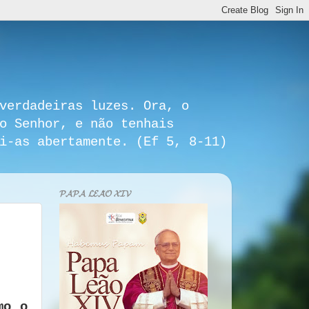
verdadeiras luzes. Ora, o
o Senhor, e não tenhais
i-as abertamente. (Ef 5, 8-11)
𝓟𝓐𝓟𝓐 𝓛𝓔𝓐̃𝓞 𝓧𝓘𝓥
mo o