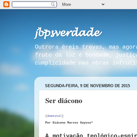
𝓳𝓫𝓹𝓼𝓿𝓮𝓻𝓭𝓪𝓭𝓮
Outrora éreis trevas, mas agor
fruto da luz é bondade, justiç
cumplicidade nas obras infrutí
SEGUNDA-FEIRA, 9 DE NOVEMBRO DE 2015
Ser diácono
[
domtotal
]
Por Diácono Marcos Gayoso*
A motivação teológico-espi