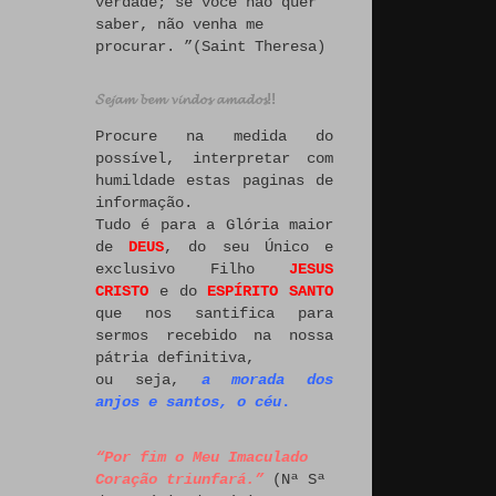
verdade; se você não quer
saber, não venha me
procurar. ”(Saint Theresa)
𝓢𝓮𝓳𝓪𝓶 𝓫𝓮𝓶 𝓿𝓲𝓷𝓭𝓸𝓼 𝓪𝓶𝓪𝓭𝓸𝓼!!
Procure na medida do
possível, interpretar com
humildade estas paginas de
informação.
Tudo é para a Glória maior
de
DEUS
, do seu Único e
exclusivo Filho
JESUS
CRISTO
e do
ESPÍRITO SANTO
que nos santifica para
sermos recebido na nossa
pátria definitiva,
ou seja,
a morada dos
anjos e santos, o céu
.
“Por fim o Meu Imaculado
Coração triunfará.”
(Nª Sª