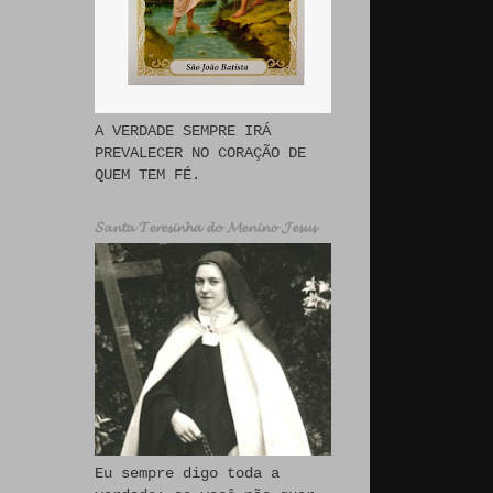
A VERDADE SEMPRE IRÁ
PREVALECER NO CORAÇÃO DE
QUEM TEM FÉ.
𝓢𝓪𝓷𝓽𝓪 𝓣𝓮𝓻𝓮𝓼𝓲𝓷𝓱𝓪 𝓭𝓸 𝓜𝓮𝓷𝓲𝓷𝓸 𝓙𝓮𝓼𝓾𝓼
Eu sempre digo toda a