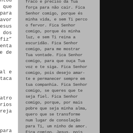
ntou
fraco e preciso da Tua
 que
força para não cair. Fica
para
Senhor comigo, porque és
minha vida, e sem Ti perco
avor
o fervor. Fica Senhor
esus
comigo, porque és minha
 dos
luz, e sem Ti reina a
fiz”
escuridão. Fica Senhor
enta
comigo, para me mostrar
e de
Tua vontade. Fica Senhor
comigo, para que ouça Tua
voz e te siga. Fica Senhor
al e
comigo, pois desejo amar-
taca
te e permanecer sempre em
tua companhia. Fica Senhor
comigo, se queres que te
seja fiel. Fica Senhor
atro
comigo, porque, por mais
rios
pobre que seja minha alma,
reja
quero que se transforme
num lugar de consolação
para Ti, um ninho de amor.
para
Fica comigo, Jesus, pois