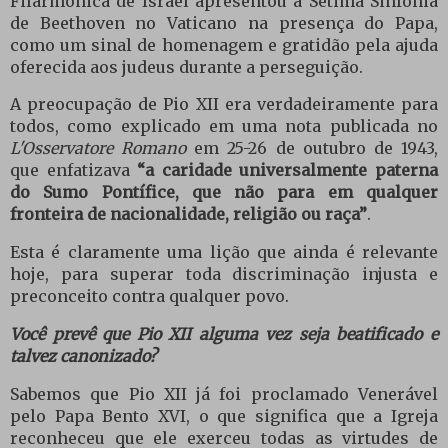
Filarmônica de Israel apresentou a Sétima Sinfonia
de Beethoven no Vaticano na presença do Papa,
como um sinal de homenagem e gratidão pela ajuda
oferecida aos judeus durante a perseguição.
A preocupação de Pio XII era verdadeiramente para
todos, como explicado em uma nota publicada no
L'Osservatore Romano
em 25-26 de outubro de 1943,
que enfatizava
“a caridade universalmente paterna
do Sumo Pontífice, que não para em qualquer
fronteira de nacionalidade, religião ou raça”
.
Esta é claramente uma lição que ainda é relevante
hoje, para superar toda discriminação injusta e
preconceito contra qualquer povo.
Você prevê que Pio XII alguma vez seja beatificado e
talvez canonizado?
Sabemos que Pio XII já foi proclamado Venerável
pelo Papa Bento XVI, o que significa que a Igreja
reconheceu que ele exerceu todas as virtudes de