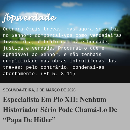
𝓳𝓫𝓹𝓼𝓿𝓮𝓻𝓭𝓪𝓭𝓮
Outrora éreis trevas, mas agora sois luz
no Senhor: comportai-vos como verdadeiras
luzes. Ora, o fruto da luz é bondade,
justiça e verdade. Procurai o que é
agradável ao Senhor, e não tenhais
cumplicidade nas obras infrutíferas das
trevas; pelo contrário, condenai-as
abertamente. (Ef 5, 8-11)
SEGUNDA-FEIRA, 2 DE MARÇO DE 2026
Especialista Em Pio XII: Nenhum
Historiador Sério Pode Chamá-Lo De
“Papa De Hitler”