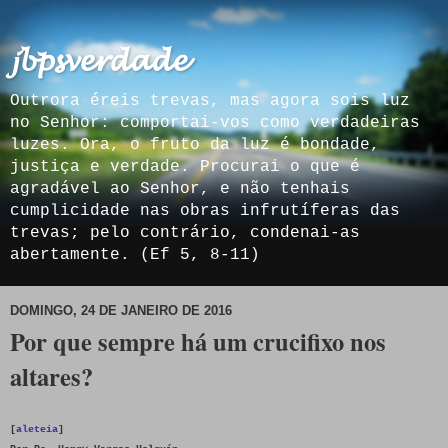
𝓳𝓫𝓹𝓼𝓿𝓮𝓻𝓭𝓪𝓭𝓮
Outrora éreis trevas, mas agora sois luz
no Senhor: comportai-vos como verdadeiras
luzes. Ora, o fruto da luz é bondade,
justiça e verdade. Procurai o que é
agradável ao Senhor, e não tenhais
cumplicidade nas obras infrutíferas das
trevas; pelo contrário, condenai-as
abertamente. (Ef 5, 8-11)
DOMINGO, 24 DE JANEIRO DE 2016
Por que sempre há um crucifixo nos
altares?
[
aleteia
]