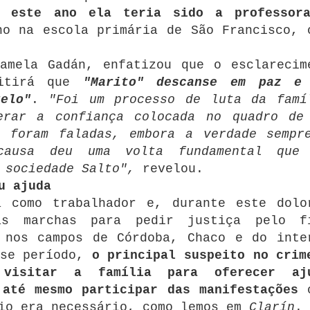
e este ano ela teria sido a professor
o na escola primária de São Francisco, 
amela Gadán, enfatizou que o esclarecim
mitirá que
"Marito" descanse em paz e
elo"
.
"Foi um processo de luta da famí
erar a confiança colocada no quadro de
s foram faladas, embora a verdade sempr
causa deu uma volta fundamental que
 sociedade Salto",
revelou.
u ajuda
a como trabalhador e, durante este dolo
as marchas para pedir justiça pelo f
 nos campos de Córdoba, Chaco e do inte
sse período,
o principal suspeito no crim
visitar a família para oferecer aj
 até mesmo participar das manifestações
o
dio era necessário, como lemos em
Clarín
.