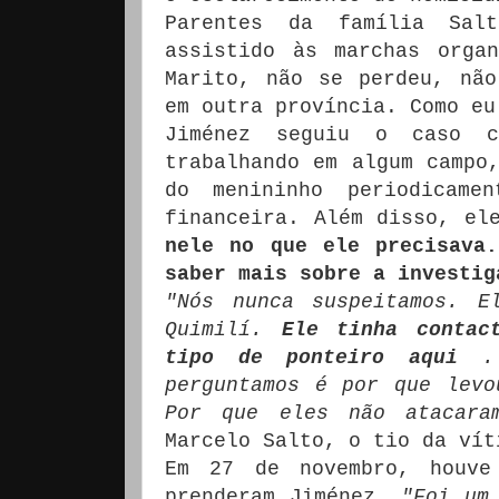
Parentes da família Sa
assistido às marchas orga
Marito, não se perdeu, não
em outra província.
Como eu
Jiménez seguiu o caso c
trabalhando em algum campo
do menininho periodicame
financeira.
Além disso, e
nele no que ele precisava.
saber mais sobre a investig
"Nós nunca suspeitamos.
E
Quimilí.
Ele tinha contac
tipo de ponteiro aqui
.
perguntamos é por que levo
Por que eles não atacara
Marcelo Salto, o tio da vít
Em 27 de novembro, houve
prenderam Jiménez.
"Foi um