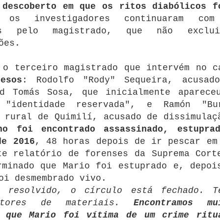
 descoberto em que os ritos diabólicos f
 os investigadores continuaram co
ados pelo magistrado, que não excl
ões.
 o terceiro magistrado que intervém no c
esos
: Rodolfo "Rody" Sequeira, acusad
id Tomás Sosa, que inicialmente aparece
 "identidade reservada", e Ramón "Bu
 rural de Quimilí, acusado de dissimulaç
no foi encontrado assassinado, estupra
de 2016
, 48 horas depois de ir pescar em
te relatório de forenses da Suprema Cort
rminado que Mario foi estuprado e, depoi
oi desmembrado vivo.
 resolvido, o círculo está fechado.
T
utores de materiais.
Encontramos mu
m que Mario foi vítima de um crime ritu