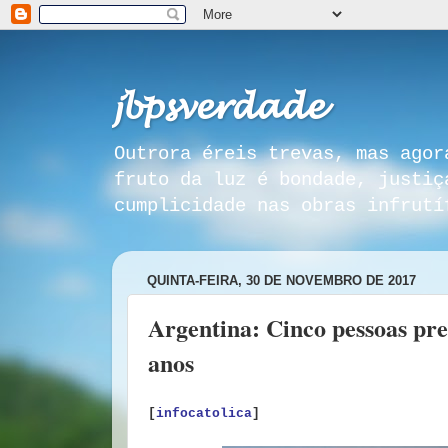
𝓳𝓫𝓹𝓼𝓿𝓮𝓻𝓭𝓪𝓭𝓮
Outrora éreis trevas, mas agor
fruto da luz é bondade, justiç
cumplicidade nas obras infrutí
QUINTA-FEIRA, 30 DE NOVEMBRO DE 2017
Argentina: Cinco pessoas pre
anos
[
infocatolica
]