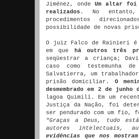
Jiménez, onde
Um altar foi
realizados
.
No entanto,
procedimentos direcion
possibilidade de novas pris
O juiz Falco de Rainieri é
em que
há outros três pr
seqüestrar a criança;
Dav
caso como testemunha de
Salvatierra, um trabalhador
prisão domiciliar.
O meni
desmembrado em 2 de junho 
lagoa Quimilí.
Em um recen
Justiça da Nação, foi dete
ser pendurado com um fio, f
"Graças a Deus, tudo está
autores intelectuais, a
evidências que nos mostra