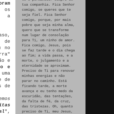
oram
tua companhia. Fica Senhor
m os
comigo, se queres que te
seja fiel. Fica Senhor
ui a
comigo, porque, por mais
pobre que seja minha alma,
quero que se transforme
aso,
num lugar de consolação
para Ti, um ninho de amor.
o de
Fica comigo, Jesus, pois
u no
se faz tarde e o dia chega
rra"
ao fim; a vida passa, e a
ão e
morte, o julgamento e a
eternidade se aproximam.
do e
Preciso de Ti para renovar
 uma
minhas energias e não
e de
parar no caminho. Está
s de
ficando tarde, a morte
avança e eu tenho medo da
escuridão, das tentações,
emos
da falta de fé, da cruz,
itas
das tristezas. Oh, quanto
al
",
preciso de Ti, meu Jesus,