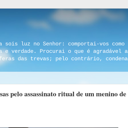
a sois luz no Senhor: comportai-vos como 
a e verdade. Procurai o que é agradável a
feras das trevas; pelo contrário, condena
sas pelo assassinato ritual de um menino de