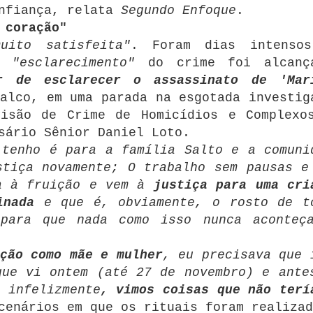
onfiança, relata
Segundo Enfoque
.
 coração"
muito satisfeita"
.
Foram dias intenso
 o
"esclarecimento"
do crime foi alcanç
r de esclarecer o assassinato de 'Mar
alco, em uma parada na esgotada investig
visão de Crime de Homicídios e Complexo
sário Sênior Daniel Loto.
 tenho é para a família Salto e a comuni
stiça novamente;
O trabalho sem pausas e
ga à fruição e vem à
justiça para uma cri
inada
e que é, obviamente, o rosto de t
para que nada como isso nunca aconteç
ção como mãe e mulher
, eu precisava que 
que vi ontem (até 27 de novembro) e ante
 infelizmente
, vimos coisas que não terí
cenários em que os rituais foram realizad