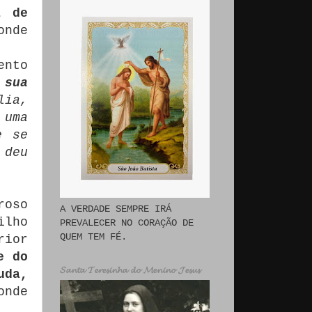
a de
onde
ento
 sua
lia,
 uma
e se
 deu
roso
A VERDADE SEMPRE IRÁ
ilho
PREVALECER NO CORAÇÃO DE
QUEM TEM FÉ.
rior
e do
𝓢𝓪𝓷𝓽𝓪 𝓣𝓮𝓻𝓮𝓼𝓲𝓷𝓱𝓪 𝓭𝓸 𝓜𝓮𝓷𝓲𝓷𝓸 𝓙𝓮𝓼𝓾𝓼
uda,
nde