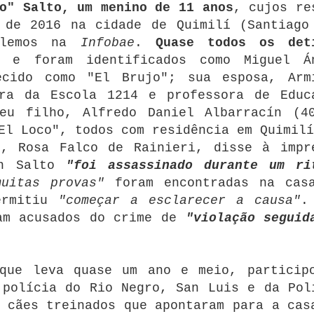
o" Salto, um menino de 11 anos
, cujos re
 de 2016 na cidade de Quimilí (Santiago
o lemos na
Infobae
.
Quase todos os det
e foram identificados como Miguel Á
ecido como "El Brujo";
sua esposa, Arm
ora da Escola 1214 e professora de Educ
eu filho, Alfredo Daniel Albarracín (4
El Loco", todos com residência em Quimilí
o, Rosa Falco de Rainieri, disse à impr
ín Salto
"foi assassinado durante um ri
muitas provas"
foram encontradas na cas
ermitiu
"começar a esclarecer a causa"
.
m acusados ​​do crime de
"violação seguid
 que leva quase um ano e meio, particip
 polícia do Rio Negro, San Luis e da Pol
 cães treinados que apontaram para a cas