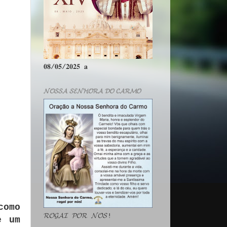
𝟎𝟖/𝟎𝟓/𝟐𝟎𝟐𝟓 𝐚
𝓝𝓞𝓢𝓢𝓐 𝓢𝓔𝓝𝓗𝓞𝓡𝓐 𝓓𝓞 𝓒𝓐𝓡𝓜𝓞
como
𝓡𝓞𝓖𝓐𝓘 𝓟𝓞𝓡 𝓝𝓞́𝓢!
e um