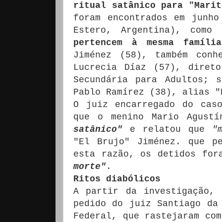
ritual satânico para "Marit
foram encontrados em junho
Estero, Argentina), com
pertencem à mesma família
Jiménez (58), também conh
Lucrecia Díaz (57), diret
Secundária para Adultos;
s
Pablo Ramírez (38), alias "
O juiz encarregado do cas
que o menino Mario Agust
satânico"
e relatou que
"
"El Brujo" Jiménez. que p
esta razão, os detidos fora
morte"
.
Ritos diabólicos
A partir da investigação,
pedido do juiz Santiago da
Federal, que rastejaram com