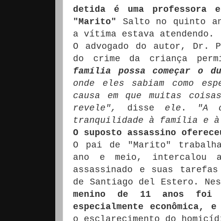
detida é uma professora 
"Marito"
Salto no quinto an
a vítima estava atendendo.
O advogado do autor, Dr. P
do crime da criança per
família possa começar o du
onde eles sabiam como esp
causa em que muitas coisa
revele",
disse
ele
.
"A 
tranquilidade à família e à
O suposto assassino oferece
O pai de "Marito" trabalh
ano e meio, intercalou 
assassinado e suas tarefas
de Santiago del Estero.
Ne
menino de 11 anos foi 
especialmente econômica, e
o esclarecimento do homicí