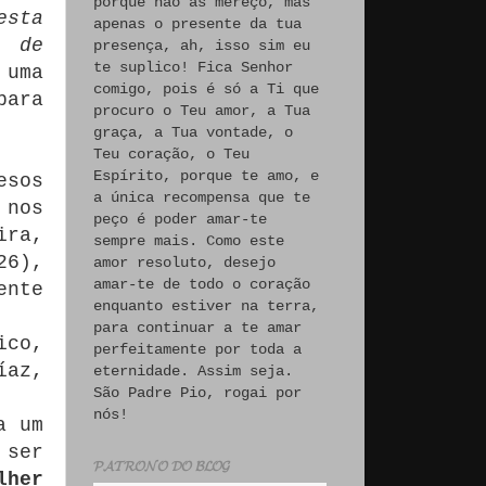
porque não às mereço, mas
esta
apenas o presente da tua
u de
presença, ah, isso sim eu
te suplico! Fica Senhor
 uma
comigo, pois é só a Ti que
para
procuro o Teu amor, a Tua
graça, a Tua vontade, o
Teu coração, o Teu
Espírito, porque te amo, e
esos
a única recompensa que te
 nos
peço é poder amar-te
ira,
sempre mais. Como este
26),
amor resoluto, desejo
amar-te de todo o coração
ente
enquanto estiver na terra,
para continuar a te amar
ico,
perfeitamente por toda a
íaz,
eternidade. Assim seja.
São Padre Pio, rogai por
nós!
a um
 ser
𝓟𝓐𝓣𝓡𝓞𝓝𝓞 𝓓𝓞 𝓑𝓛𝓞𝓖
lher