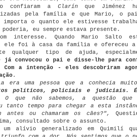
lto confiaram a
Clarín
que Jiménez ha
nizadas pela família e que Mario, o pa
 importa o quanto ele estivesse trabalh
 poderia, eu sempre estava presente.
om interesse.
Quando Mario Salto es
, ele foi à casa da família e ofereceu a
nte qualquer tipo de ajuda, especialm
le
já convocou o pai e disse-lhe para con
Com a intenção - eles descobriram ago
ação
.
la era uma pessoa que a conhecia muit
tos políticos, policiais e judiciais.
O que não sabemos, a questão que
u tanto tempo para chegar a esta instân
m antes ou chamaram os cães?",
Questi
ima, consultado sobre o assunto.
 um alívio generalizado em Quimilí qu
 triunfo com a dor.
Nós sentimos que o n