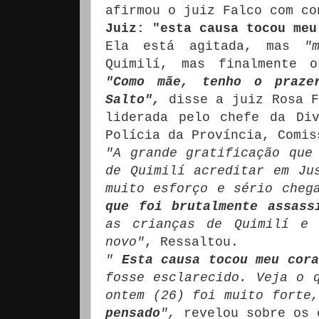
afirmou o juiz Falco com c
Juiz: "esta causa tocou meu
Ela está agitada, mas
"
Quimilí, mas finalmente
"Como mãe, tenho o praze
Salto",
disse a juiz Rosa F
liderada pelo chefe da Di
Polícia da Província, Comis
"A grande gratificação que
de Quimilí acreditar em Ju
muito esforço e sério che
que foi brutalmente assass
as crianças de Quimilí e 
novo"
, Ressaltou.
"
Esta causa tocou meu cora
fosse esclarecido.
Veja o 
ontem (26) foi muito forte,
pensado
",
revelou sobre os 