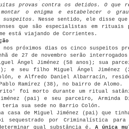
uitas provas contra os detidos.
O que r
 montar o enigma e estabelecer o gra
 suspeitos
.
Nesse sentido, ele disse que
enses que são especialistas em rituais 
me está viajando de Corrientes.
ção
 nos próximos dias os cinco suspeitos pr
nhã de 27 de novembro serão interrogados
iguel Ángel Jiménez (58 anos);
sua parce
7);
e seu filho Miguel Ángel Jiménez (
olón, e Alfredo Daniel Albarracín, resid
Pablo Ramírez (38), no bairro de Alomo.
rito' foi morto durante um ritual satân
Jiménez (pai) e seu parceiro, Arminda D
 teria sua sede no Barrio Colón.
na casa de Miguel Jiménez (pai) que tinh
oi sequestrado por Criminalística para
determinar qual substância é.
A única mu