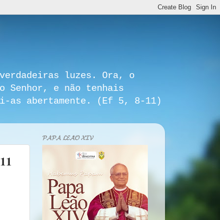
verdadeiras luzes. Ora, o
o Senhor, e não tenhais
i-as abertamente. (Ef 5, 8-11)
𝓟𝓐𝓟𝓐 𝓛𝓔𝓐̃𝓞 𝓧𝓘𝓥
 11