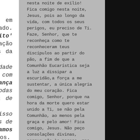
nesta noite de exílio!
Fica comigo nesta noite,
Jesus, pois ao longo da
s em
vida, com todos os seus
ado.
perigos, eu preciso de Ti.
Faze, Senhor, que te
ito'
reconheça como te
ação
reconheceram teus
s da
discípulos ao partir do
pão, a fim de que a
Comunhão Eucarística seja
dade
a luz a dissipar a
 com
escuridão,a força a me
ança
sustentar, a única alegria
odas
do meu coração. Fica
comigo, Senhor, porque na
a de
hora da morte quero estar
unido a Ti, se não pela
isso
Comunhão, ao menos pela
s de
graça e pelo amor! Fica
comigo, Jesus. Não peço
amos
consolações divinas,
os.