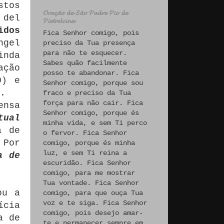
stos
𝓞𝓻𝓪𝓬̧𝓪̃𝓸 𝓭𝓮 𝓢𝓪̃𝓸 𝓟𝓪𝓭𝓻𝓮 𝓟𝓲𝓸 𝓭𝓮
 del
𝓟𝓲𝓮𝓽𝓻𝓮𝓵𝓬𝓲𝓷𝓪
idos
Fica Senhor comigo, pois
ngel
preciso da Tua presença
para não te esquecer.
inda
Sabes quão facilmente
ação
posso te abandonar. Fica
0) e
Senhor comigo, porque sou
.
fraco e preciso da Tua
força para não cair. Fica
ensa
Senhor comigo, porque és
tual
minha vida, e sem Ti perco
a de
o fervor. Fica Senhor
Por
comigo, porque és minha
luz, e sem Ti reina a
a de
escuridão. Fica Senhor
comigo, para me mostrar
Tua vontade. Fica Senhor
ou a
comigo, para que ouça Tua
voz e te siga. Fica Senhor
ícia
comigo, pois desejo amar-
a de
te e permanecer sempre em