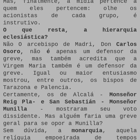
Mas, finalmente, a mídia pertence a
quem eles pertencem: olhe os
acionistas de cada grupo, é
instrutivo.
O que resta, a hierarquia
eclesiástica?
Não
O arcebispo de Madri, Don
Carlos
Osoro,
não
é
apenas um defensor da
greve, mas também acredita que a
Virgem Maria também é um defensor da
greve.
Igual ou maior entusiasmo
mostrou, entre outros, os bispos de
Tarazona e Palencia.
Certamente, os de Alcalá -
Monseñor
Reig Pla- e San Sebastián - Monseñor
Munilla
- mostraram seu voto
dissidente.
Mas alguém faria uma greve
geral para se opor a Munilla?
Sem dúvida, a
monarquia
, aquela
relíquia empoeirada de tempos