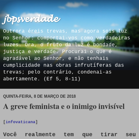
𝓳𝓫𝓹𝓼𝓿𝓮𝓻𝓭𝓪𝓭𝓮
Outrora éreis trevas, mas agora sois luz
no Senhor: comportai-vos como verdadeiras
luzes. Ora, o fruto da luz é bondade,
justiça e verdade. Procurai o que é
agradável ao Senhor, e não tenhais
cumplicidade nas obras infrutíferas das
trevas; pelo contrário, condenai-as
abertamente. (Ef 5, 8-11)
QUINTA-FEIRA, 8 DE MARÇO DE 2018
A greve feminista e o inimigo invisível
[
infovaticana
]
Você realmente tem que tirar seu