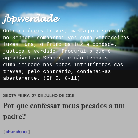
𝓳𝓫𝓹𝓼𝓿𝓮𝓻𝓭𝓪𝓭𝓮
Outrora éreis trevas, mas agora sois luz
no Senhor: comportai-vos como verdadeiras
luzes. Ora, o fruto da luz é bondade,
justiça e verdade. Procurai o que é
agradável ao Senhor, e não tenhais
cumplicidade nas obras infrutíferas das
trevas; pelo contrário, condenai-as
abertamente. (Ef 5, 8-11)
SEXTA-FEIRA, 27 DE JULHO DE 2018
Por que confessar meus pecados a um
padre?
[
churchpop
]