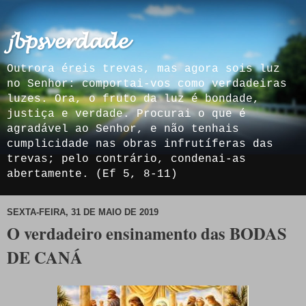
𝓳𝓫𝓹𝓼𝓿𝓮𝓻𝓭𝓪𝓭𝓮
Outrora éreis trevas, mas agora sois luz
no Senhor: comportai-vos como verdadeiras
luzes. Ora, o fruto da luz é bondade,
justiça e verdade. Procurai o que é
agradável ao Senhor, e não tenhais
cumplicidade nas obras infrutíferas das
trevas; pelo contrário, condenai-as
abertamente. (Ef 5, 8-11)
SEXTA-FEIRA, 31 DE MAIO DE 2019
O verdadeiro ensinamento das BODAS
DE CANÁ