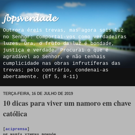
𝓳𝓫𝓹𝓼𝓿𝓮𝓻𝓭𝓪𝓭𝓮
Outrora éreis trevas, mas agora sois luz
no Senhor: comportai-vos como verdadeiras
luzes. Ora, o fruto da luz é bondade,
justiça e verdade. Procurai o que é
agradável ao Senhor, e não tenhais
cumplicidade nas obras infrutíferas das
trevas; pelo contrário, condenai-as
abertamente. (Ef 5, 8-11)
TERÇA-FEIRA, 16 DE JULHO DE 2019
10 dicas para viver um namoro em chave
católica
[
aciprensa
]