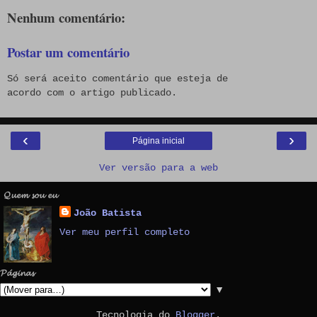
Nenhum comentário:
Postar um comentário
Só será aceito comentário que esteja de
acordo com o artigo publicado.
‹
›
Página inicial
Ver versão para a web
𝓠𝓾𝓮𝓶 𝓼𝓸𝓾 𝓮𝓾
João Batista
Ver meu perfil completo
𝓟𝓪́𝓰𝓲𝓷𝓪𝓼
▼
Tecnologia do
Blogger
.