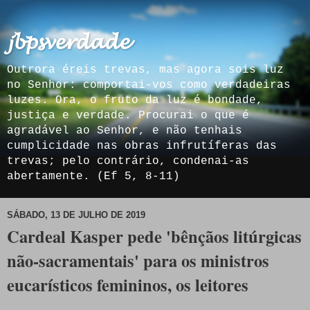
𝓳𝓫𝓹𝓼𝓿𝓮𝓻𝓭𝓪𝓭𝓮
Outrora éreis trevas, mas agora sois luz
no Senhor: comportai-vos como verdadeiras
luzes. Ora, o fruto da luz é bondade,
justiça e verdade. Procurai o que é
agradável ao Senhor, e não tenhais
cumplicidade nas obras infrutíferas das
trevas; pelo contrário, condenai-as
abertamente. (Ef 5, 8-11)
SÁBADO, 13 DE JULHO DE 2019
Cardeal Kasper pede 'bênçãos litúrgicas
não-sacramentais' para os ministros
eucarísticos femininos, os leitores