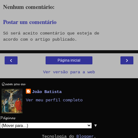
Nenhum comentário:
Postar um comentário
Só será aceito comentário que esteja de
acordo com o artigo publicado.
‹
›
Página inicial
Ver versão para a web
𝓠𝓾𝓮𝓶 𝓼𝓸𝓾 𝓮𝓾
João Batista
Ver meu perfil completo
𝓟𝓪́𝓰𝓲𝓷𝓪𝓼
▼
Tecnologia do
Blogger
.