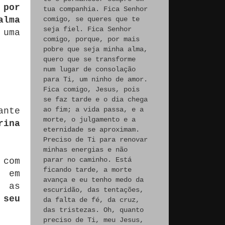
 por
tua companhia. Fica Senhor
alma
comigo, se queres que te
seja fiel. Fica Senhor
 uma
comigo, porque, por mais
pobre que seja minha alma,
quero que se transforme
num lugar de consolação
para Ti, um ninho de amor.
Fica comigo, Jesus, pois
se faz tarde e o dia chega
ao fim; a vida passa, e a
ante
morte, o julgamento e a
rina
eternidade se aproximam.
Preciso de Ti para renovar
minhas energias e não
parar no caminho. Está
 com
ficando tarde, a morte
s em
avança e eu tenho medo da
e as
escuridão, das tentações,
 seu
da falta de fé, da cruz,
das tristezas. Oh, quanto
preciso de Ti, meu Jesus,