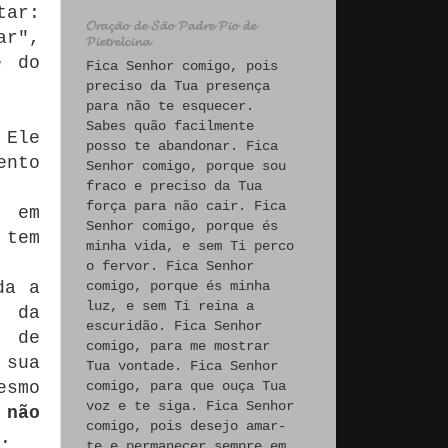
tar:
𝓞𝓻𝓪𝓬̧𝓪̃𝓸 𝓭𝓮 𝓢𝓪̃𝓸 𝓟𝓪𝓭𝓻𝓮 𝓟𝓲𝓸 𝓭𝓮
ar",
𝓟𝓲𝓮𝓽𝓻𝓮𝓵𝓬𝓲𝓷𝓪
e do
Fica Senhor comigo, pois
preciso da Tua presença
para não te esquecer.
Sabes quão facilmente
 Ele
posso te abandonar. Fica
ento
Senhor comigo, porque sou
fraco e preciso da Tua
força para não cair. Fica
s em
Senhor comigo, porque és
 tem
minha vida, e sem Ti perco
o fervor. Fica Senhor
da a
comigo, porque és minha
luz, e sem Ti reina a
a da
escuridão. Fica Senhor
s de
comigo, para me mostrar
 sua
Tua vontade. Fica Senhor
esmo
comigo, para que ouça Tua
voz e te siga. Fica Senhor
e
não
comigo, pois desejo amar-
.
te e permanecer sempre em