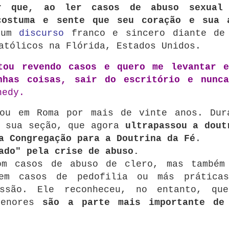
er que, ao ler casos de abuso sexual
costuma e sente que seu coração e sua 
m um
discurso
franco e sincero diante de
atólicos na Flórida, Estados Unidos.
tou revendo casos e quero me levantar e
nhas coisas, sair do escritório e nunca
nedy.
hou em Roma por mais de vinte anos.
Dur
r sua seção, que agora
ultrapassou a dout
a Congregação para a Doutrina da Fé
.
ado" pela crise de abuso.
om casos de abuso de clero, mas também
 em casos de pedofilia ou más prática
ssão.
Ele reconheceu, no entanto, qu
menores
são a parte mais importante de