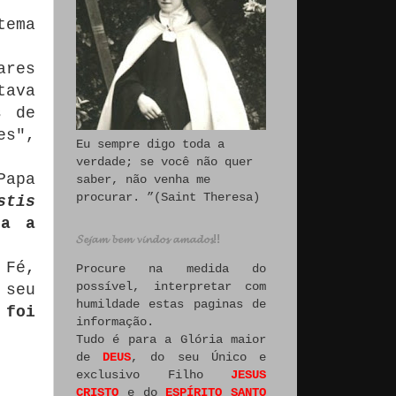
tema
ares
tava
s de
es",
Eu sempre digo toda a
verdade; se você não quer
Papa
saber, não venha me
procurar. ”(Saint Theresa)
stis
na a
𝓢𝓮𝓳𝓪𝓶 𝓫𝓮𝓶 𝓿𝓲𝓷𝓭𝓸𝓼 𝓪𝓶𝓪𝓭𝓸𝓼!!
 Fé,
Procure na medida do
possível, interpretar com
 seu
humildade estas paginas de
 foi
informação.
Tudo é para a Glória maior
de
DEUS
, do seu Único e
exclusivo Filho
JESUS
CRISTO
e do
ESPÍRITO SANTO