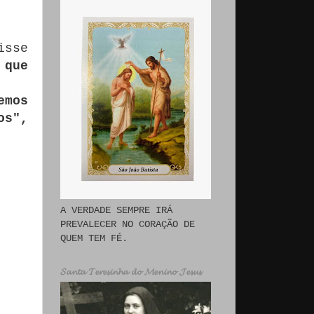
isse
 que
emos
os",
A VERDADE SEMPRE IRÁ
PREVALECER NO CORAÇÃO DE
QUEM TEM FÉ.
𝓢𝓪𝓷𝓽𝓪 𝓣𝓮𝓻𝓮𝓼𝓲𝓷𝓱𝓪 𝓭𝓸 𝓜𝓮𝓷𝓲𝓷𝓸 𝓙𝓮𝓼𝓾𝓼