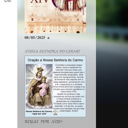
E DE
𝟎𝟖/𝟎𝟓/𝟐𝟎𝟐𝟓 𝐚
𝓝𝓞𝓢𝓢𝓐 𝓢𝓔𝓝𝓗𝓞𝓡𝓐 𝓓𝓞 𝓒𝓐𝓡𝓜𝓞
𝓡𝓞𝓖𝓐𝓘 𝓟𝓞𝓡 𝓝𝓞́𝓢!