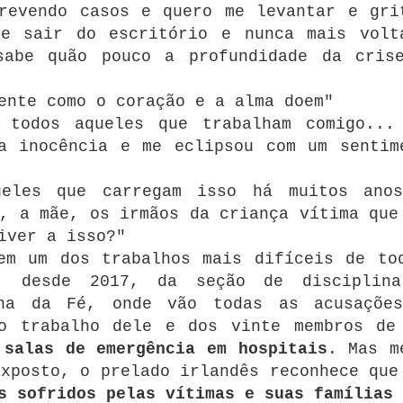
revendo casos e quero me levantar e gri
 e sair do escritório e nunca mais volt
sabe quão pouco a profundidade da cris
ente como o coração e a alma doem"
 todos aqueles que trabalham comigo...
a inocência e me eclipsou com um sentim
ueles que carregam isso há muitos ano
, a mãe, os irmãos da criança vítima que
iver a isso?"
m um dos trabalhos mais difíceis de to
, desde 2017, da seção de disciplin
ina da Fé, onde vão todas as acusaçõe
 o trabalho dele e dos vinte membros de
 salas de emergência em hospitais
.
Mas m
exposto, o prelado irlandês reconhece qu
s sofridos pelas vítimas e suas famílias