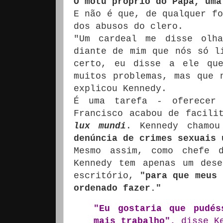
O motu proprio do Papa, uma
E não é que, de qualquer fo
dos abusos do clero.
"Um cardeal me disse olha
diante de mim que nós só l
certo, eu disse a ele que
muitos problemas, mas que 
explicou Kennedy.
É uma tarefa - oferecer
Francisco acabou de facili
lux mundi
.
Kennedy chamo
denúncia de crimes sexuais 
Mesmo assim, como chefe 
Kennedy tem apenas um des
escritório,
"para que meus 
ordenado fazer."
"Eu gostaria que pudés
mais trabalho",
disse K