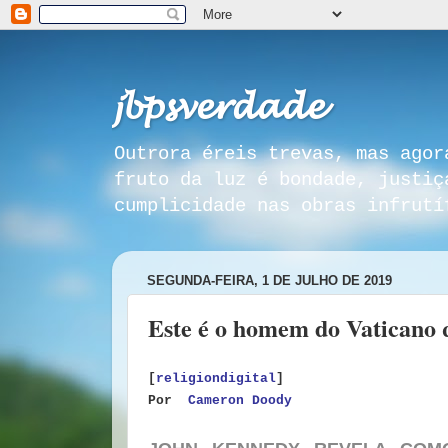
𝓳𝓫𝓹𝓼𝓿𝓮𝓻𝓭𝓪𝓭𝓮
Outrora éreis trevas, mas agor
fruto da luz é bondade, justiç
cumplicidade nas obras infrutí
SEGUNDA-FEIRA, 1 DE JULHO DE 2019
Este é o homem do Vaticano q
[
religiondigital
]
Por
Cameron Doody