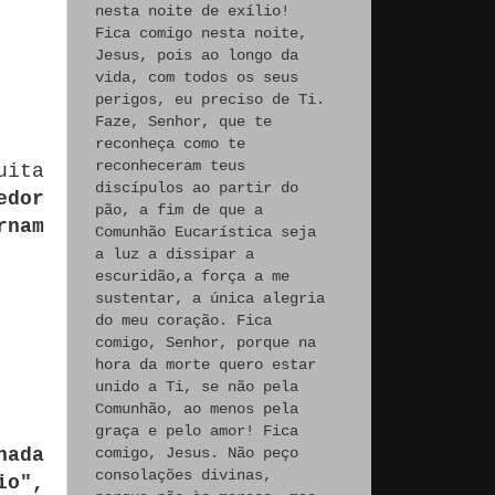
nesta noite de exílio!
Fica comigo nesta noite,
Jesus, pois ao longo da
vida, com todos os seus
perigos, eu preciso de Ti.
Faze, Senhor, que te
reconheça como te
reconheceram teus
uita
discípulos ao partir do
edor
pão, a fim de que a
rnam
Comunhão Eucarística seja
a luz a dissipar a
escuridão,a força a me
sustentar, a única alegria
do meu coração. Fica
comigo, Senhor, porque na
hora da morte quero estar
unido a Ti, se não pela
Comunhão, ao menos pela
graça e pelo amor! Fica
nada
comigo, Jesus. Não peço
consolações divinas,
io",