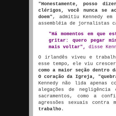
"Honestamente, posso diz
clérigos, você nunca se a
doem"
, admitiu Kennedy e
assembléia de jornalistas c
"Há momentos em que es
gritar: quero pegar mi
mais voltar",
disse Ken
O irlandês viveu e trabal
esse tempo, ele viu cresce
como a maior seção dentro d
O coração da Igreja, "quebr
Kennedy não lida apenas c
alegações de negligência
sacramentos, como a confi
agressões sexuais contra 
trabalho
.