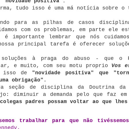
 "novidade positiva".
rma, tudo isso é uma má notícia sobre o 
ndo para as pilhas de casos disciplin
idamos com os problemas, em parte ele es
 é importante lembrar que nós cuidamo
nossa principal tarefa é oferecer soluçõ
 soluções à praga do abuso - que o 
tar, e muito, com seu motu proprio
Vos e
u isso de
"novidade positiva" que "tor
uma obrigação"
.
da seção de disciplina da Doutrina da
ejo: diminuir a demanda pelo que faz em
colegas padres possam voltar ao que lhes
semos trabalhar para que não tivéssemos
ennedy.