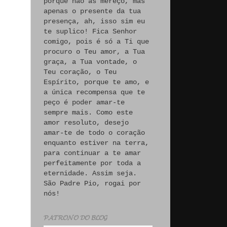
porque não às mereço, mas
apenas o presente da tua
presença, ah, isso sim eu
te suplico! Fica Senhor
comigo, pois é só a Ti que
procuro o Teu amor, a Tua
graça, a Tua vontade, o
Teu coração, o Teu
Espírito, porque te amo, e
a única recompensa que te
peço é poder amar-te
sempre mais. Como este
amor resoluto, desejo
amar-te de todo o coração
enquanto estiver na terra,
para continuar a te amar
perfeitamente por toda a
eternidade. Assim seja.
São Padre Pio, rogai por
nós!
𝓟𝓐𝓣𝓡𝓞𝓝𝓞 𝓓𝓞 𝓑𝓛𝓞𝓖