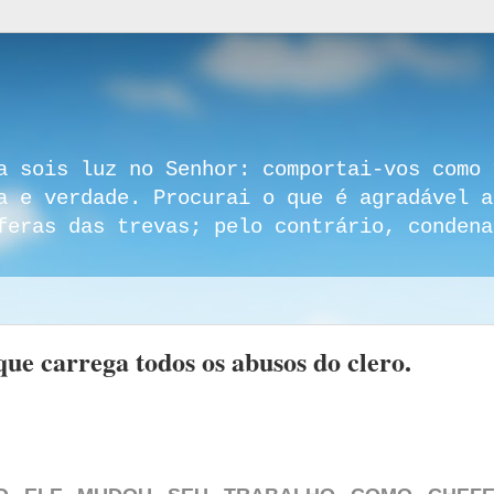
a sois luz no Senhor: comportai-vos como 
a e verdade. Procurai o que é agradável a
feras das trevas; pelo contrário, condena
ue carrega todos os abusos do clero.