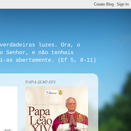
verdadeiras luzes. Ora, o
o Senhor, e não tenhais
i-as abertamente. (Ef 5, 8-11)
𝓟𝓐𝓟𝓐 𝓛𝓔𝓐̃𝓞 𝓧𝓘𝓥