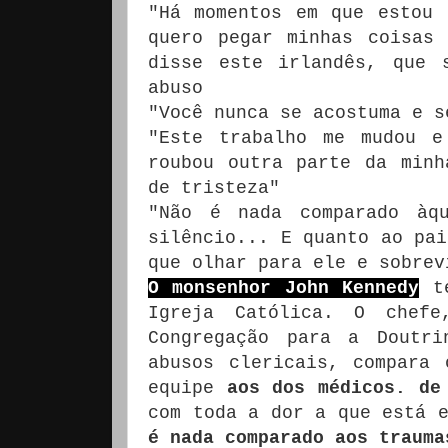
"Há momentos em que estou 
quero pegar minhas coisas
disse este irlandês, que 
abuso
"Você nunca se acostuma e s
"Este trabalho me mudou e
roubou outra parte da minh
de tristeza"
"Não é nada comparado àq
silêncio... E quanto ao pai
que olhar para ele e sobrev
O monsenhor John Kennedy
te
Igreja Católica.
O chefe
Congregação para a Doutr
abusos clericais, compara
equipe
aos dos médicos. de
com toda a dor a que está 
é nada comparado aos trauma