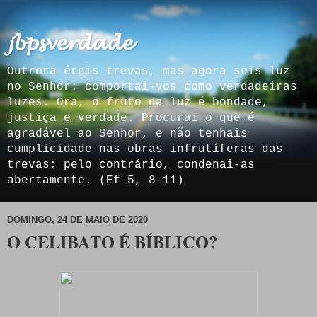
𝓳𝓫𝓹𝓼𝓿𝓮𝓻𝓭𝓪𝓭𝓮
Outrora éreis trevas, mas agora sois luz
no Senhor: comportai-vos como verdadeiras
luzes. Ora, o fruto da luz é bondade,
justiça e verdade. Procurai o que é
agradável ao Senhor, e não tenhais
cumplicidade nas obras infrutíferas das
trevas; pelo contrário, condenai-as
abertamente. (Ef 5, 8-11)
DOMINGO, 24 DE MAIO DE 2020
O CELIBATO É BÍBLICO?