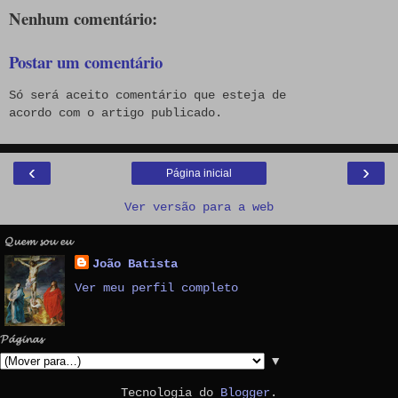
Nenhum comentário:
Postar um comentário
Só será aceito comentário que esteja de
acordo com o artigo publicado.
‹
›
Página inicial
Ver versão para a web
𝓠𝓾𝓮𝓶 𝓼𝓸𝓾 𝓮𝓾
João Batista
Ver meu perfil completo
𝓟𝓪́𝓰𝓲𝓷𝓪𝓼
▼
Tecnologia do
Blogger
.