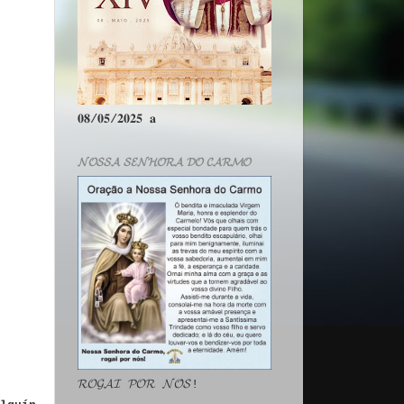
𝟎𝟖/𝟎𝟓/𝟐𝟎𝟐𝟓 𝐚
𝓝𝓞𝓢𝓢𝓐 𝓢𝓔𝓝𝓗𝓞𝓡𝓐 𝓓𝓞 𝓒𝓐𝓡𝓜𝓞
𝓡𝓞𝓖𝓐𝓘 𝓟𝓞𝓡 𝓝𝓞́𝓢!