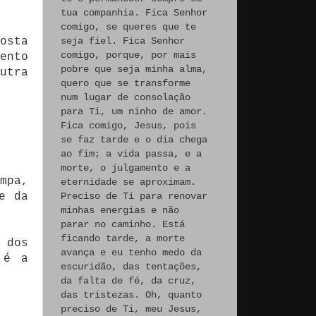
tua companhia. Fica Senhor
comigo, se queres que te
seja fiel. Fica Senhor
osta
comigo, porque, por mais
ento
pobre que seja minha alma,
utra
quero que se transforme
num lugar de consolação
para Ti, um ninho de amor.
Fica comigo, Jesus, pois
se faz tarde e o dia chega
ao fim; a vida passa, e a
morte, o julgamento e a
mpa,
eternidade se aproximam.
Preciso de Ti para renovar
e da
minhas energias e não
parar no caminho. Está
ficando tarde, a morte
 dos
avança e eu tenho medo da
 é a
escuridão, das tentações,
da falta de fé, da cruz,
das tristezas. Oh, quanto
preciso de Ti, meu Jesus,