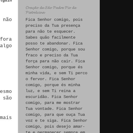
lguín
𝓞𝓻𝓪𝓬̧𝓪̃𝓸 𝓭𝓮 𝓢𝓪̃𝓸 𝓟𝓪𝓭𝓻𝓮 𝓟𝓲𝓸 𝓭𝓮
𝓟𝓲𝓮𝓽𝓻𝓮𝓵𝓬𝓲𝓷𝓪
Fica Senhor comigo, pois
 não
preciso da Tua presença
para não te esquecer.
Sabes quão facilmente
fora
posso te abandonar. Fica
algo
Senhor comigo, porque sou
fraco e preciso da Tua
força para não cair. Fica
Senhor comigo, porque és
minha vida, e sem Ti perco
o fervor. Fica Senhor
comigo, porque és minha
luz, e sem Ti reina a
esmo
escuridão. Fica Senhor
 são
comigo, para me mostrar
Tua vontade. Fica Senhor
comigo, para que ouça Tua
mais
voz e te siga. Fica Senhor
comigo, pois desejo amar-
te e permanecer sempre em