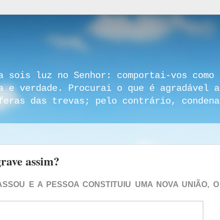
a sois luz no Senhor: comportai-vos como 
a e verdade. Procurai o que é agradável a
feras das trevas; pelo contrário, condena
grave assim?
SSOU E A PESSOA CONSTITUIU UMA NOVA UNIÃO, O