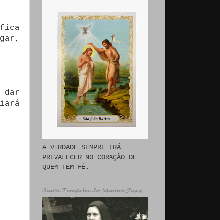
fica
gar,
 dar
iará
A VERDADE SEMPRE IRÁ
PREVALECER NO CORAÇÃO DE
QUEM TEM FÉ.
𝓢𝓪𝓷𝓽𝓪 𝓣𝓮𝓻𝓮𝓼𝓲𝓷𝓱𝓪 𝓭𝓸 𝓜𝓮𝓷𝓲𝓷𝓸 𝓙𝓮𝓼𝓾𝓼