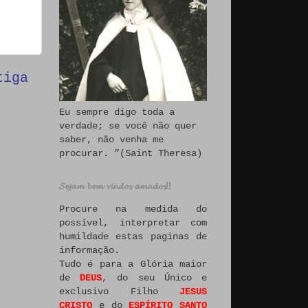
tiga
Eu sempre digo toda a
verdade; se você não quer
saber, não venha me
procurar. ”(Saint Theresa)
𝓢𝓮𝓳𝓪𝓶 𝓫𝓮𝓶 𝓿𝓲𝓷𝓭𝓸𝓼 𝓪𝓶𝓪𝓭𝓸𝓼!!
Procure na medida do
possível, interpretar com
humildade estas paginas de
informação.
Tudo é para a Glória maior
de
DEUS
, do seu Único e
exclusivo Filho
JESUS
CRISTO
e do
ESPÍRITO SANTO