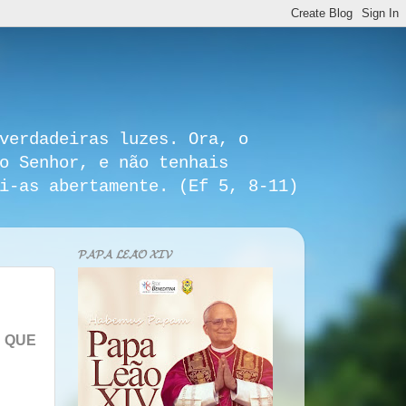
verdadeiras luzes. Ora, o
o Senhor, e não tenhais
i-as abertamente. (Ef 5, 8-11)
𝓟𝓐𝓟𝓐 𝓛𝓔𝓐̃𝓞 𝓧𝓘𝓥
 QUE