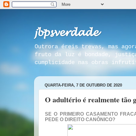
𝓳𝓫𝓹𝓼𝓿𝓮𝓻𝓭𝓪𝓭𝓮
Outrora éreis trevas, mas agor
fruto da luz é bondade, justiç
cumplicidade nas obras infrutí
QUARTA-FEIRA, 7 DE OUTUBRO DE 2020
O adultério é realmente tão 
SE O PRIMEIRO CASAMENTO FRACA
PEDE O DIREITO CANÔNICO?