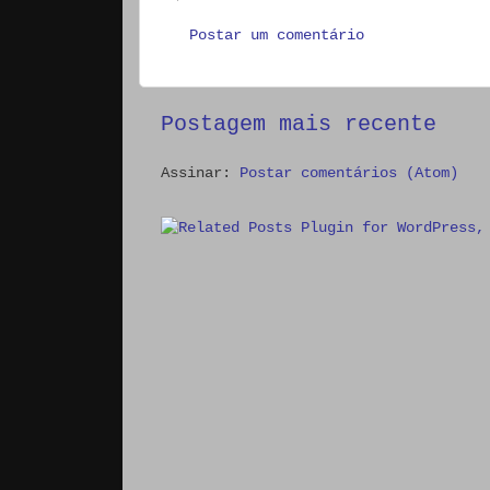
Postar um comentário
Postagem mais recente
Assinar:
Postar comentários (Atom)