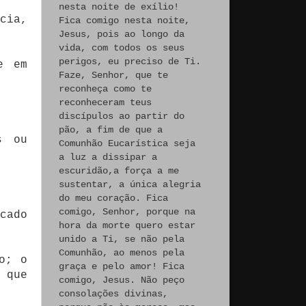
nesta noite de exílio!
cia,
Fica comigo nesta noite,
Jesus, pois ao longo da
vida, com todos os seus
perigos, eu preciso de Ti.
e em
Faze, Senhor, que te
reconheça como te
reconheceram teus
discípulos ao partir do
pão, a fim de que a
s ou
Comunhão Eucarística seja
a luz a dissipar a
escuridão,a força a me
sustentar, a única alegria
do meu coração. Fica
comigo, Senhor, porque na
cado
hora da morte quero estar
unido a Ti, se não pela
Comunhão, ao menos pela
o; o
graça e pelo amor! Fica
 que
comigo, Jesus. Não peço
consolações divinas,