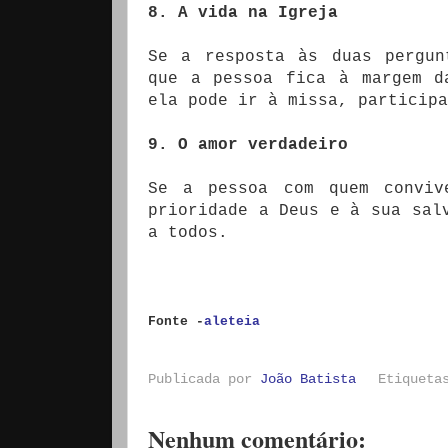
8. A vida na Igreja
Se a resposta às duas pergun
que a pessoa fica à margem d
ela pode ir à missa, participa
9. O amor verdadeiro
Se a pessoa com quem conviv
prioridade a Deus e à sua sal
a todos.
Fonte -
aleteia
Publicada por
João Batista
Etiquet
Nenhum comentário: