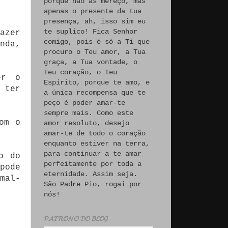
porque não às mereço, mas
apenas o presente da tua
presença, ah, isso sim eu
te suplico! Fica Senhor
azer
comigo, pois é só a Ti que
nda,
procuro o Teu amor, a Tua
graça, a Tua vontade, o
Teu coração, o Teu
er o
Espírito, porque te amo, e
 ter
a única recompensa que te
peço é poder amar-te
sempre mais. Como este
om o
amor resoluto, desejo
amar-te de todo o coração
enquanto estiver na terra,
para continuar a te amar
o do
perfeitamente por toda a
pode
eternidade. Assim seja.
mal-
São Padre Pio, rogai por
nós!
𝓟𝓐𝓣𝓡𝓞𝓝𝓞 𝓓𝓞 𝓑𝓛𝓞𝓖