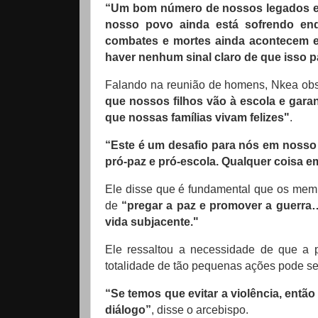
“Um bom número de nossos legados e in
nosso povo ainda está sofrendo enq
combates e mortes ainda acontecem e
haver nenhum sinal claro de que isso 
Falando na reunião de homens, Nkea ob
que nossos filhos vão à escola e garan
que nossas famílias vivam felizes"
.
“Este é um desafio para nós em nosso a
pró-paz e pró-escola.
Qualquer coisa em
Ele disse que é fundamental que os mem
de
“pregar a paz e promover a guerra
vida subjacente."
Ele ressaltou a necessidade de que a p
totalidade de tão pequenas ações pode ser
“Se temos que evitar a violência, então
diálogo”
, disse o arcebispo.