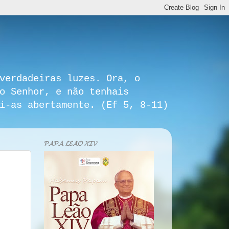
verdadeiras luzes. Ora, o
o Senhor, e não tenhais
i-as abertamente. (Ef 5, 8-11)
𝓟𝓐𝓟𝓐 𝓛𝓔𝓐̃𝓞 𝓧𝓘𝓥