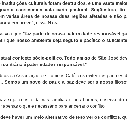
stituições culturais foram destruídos, e uma vasta maior
uanto escrevemos esta carta pastoral.
Seqüestros, tiro
m várias áreas de nossas duas regiões afetadas e não p
parará em breve”
, disse Nkea.
servou que
"faz parte de nossa paternidade responsável ga
tir que nosso ambiente seja seguro e pacífico o suficient
tual contexto sócio-político.
Todo amigo de São José dev
 contrário é paternidade irresponsável."
bros da Associação de Homens Católicos evitem os padrões 
….
Somos um povo de paz e a paz deve ser a nossa filosof
az seja construída nas famílias e nos bairros, observando
 apenas o que é necessário para encerrar o conflito.
 deve haver um meio alternativo de resolver os conflitos, q