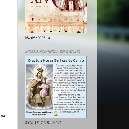
𝟎𝟖/𝟎𝟓/𝟐𝟎𝟐𝟓 𝐚
𝓝𝓞𝓢𝓢𝓐 𝓢𝓔𝓝𝓗𝓞𝓡𝓐 𝓓𝓞 𝓒𝓐𝓡𝓜𝓞
 de
𝓡𝓞𝓖𝓐𝓘 𝓟𝓞𝓡 𝓝𝓞́𝓢!