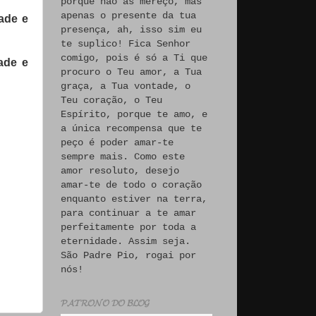
porque não às mereço, mas
apenas o presente da tua
ade e
presença, ah, isso sim eu
te suplico! Fica Senhor
comigo, pois é só a Ti que
ade e
procuro o Teu amor, a Tua
graça, a Tua vontade, o
Teu coração, o Teu
Espírito, porque te amo, e
a única recompensa que te
peço é poder amar-te
sempre mais. Como este
amor resoluto, desejo
amar-te de todo o coração
enquanto estiver na terra,
para continuar a te amar
perfeitamente por toda a
eternidade. Assim seja.
São Padre Pio, rogai por
nós!
𝓟𝓐𝓣𝓡𝓞𝓝𝓞 𝓓𝓞 𝓑𝓛𝓞𝓖