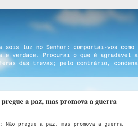
a sois luz no Senhor: comportai-vos como 
a e verdade. Procurai o que é agradável a
feras das trevas; pelo contrário, condena
 pregue a paz, mas promova a guerra