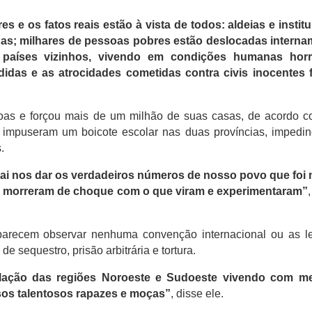
s e os fatos reais estão à vista de todos: aldeias e instit
nas;
milhares de pessoas pobres estão deslocadas interna
 países vizinhos, vivendo em condições humanas horrí
idas e as atrocidades cometidas contra civis inocentes 
oas e forçou mais de um milhão de suas casas, de acordo 
 impuseram um boicote escolar nas duas províncias, impedi
.
ai nos dar os verdadeiros números de nosso povo que foi 
 morreram de choque com o que viram e experimentaram”
arecem observar nenhuma convenção internacional ou as le
e sequestro, prisão arbitrária e tortura.
lação das regiões Noroeste e Sudoeste vivendo com m
os talentosos rapazes e moças”
, disse ele.