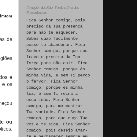
𝓞𝓻𝓪𝓬̧𝓪̃𝓸 𝓭𝓮 𝓢𝓪̃𝓸 𝓟𝓪𝓭𝓻𝓮 𝓟𝓲𝓸 𝓭𝓮
𝓟𝓲𝓮𝓽𝓻𝓮𝓵𝓬𝓲𝓷𝓪
himtom
Fica Senhor comigo, pois
preciso da Tua presença
para não te esquecer.
Sabes quão facilmente
as de
posso te abandonar. Fica
Senhor comigo, porque sou
fraco e preciso da Tua
egiões
força para não cair. Fica
Senhor comigo, porque és
minha vida, e sem Ti perco
dos e
o fervor. Fica Senhor
 e os
comigo, porque és minha
luz, e sem Ti reina a
escuridão. Fica Senhor
omeçou
comigo, para me mostrar
Tua vontade. Fica Senhor
comigo, para que ouça Tua
te ou
voz e te siga. Fica Senhor
licos,
comigo, pois desejo amar-
te e permanecer sempre em