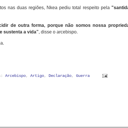
s nas duas regiões, Nkea pediu total respeito pela
"santid
dir de outra forma, porque não somos nossa propried
 sustenta a vida”
, disse o arcebispo.
a.
as:
Arcebispo
,
Artigo
,
Declaração
,
Guerra