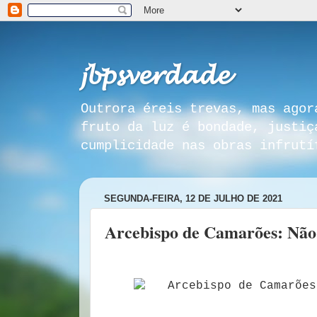
𝓳𝓫𝓹𝓼𝓿𝓮𝓻𝓭𝓪𝓭𝓮
Outrora éreis trevas, mas agor
fruto da luz é bondade, justiç
cumplicidade nas obras infrutí
SEGUNDA-FEIRA, 12 DE JULHO DE 2021
Arcebispo de Camarões: Não