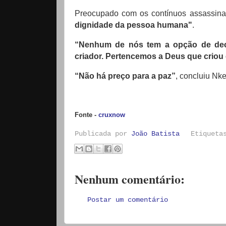
Preocupado com os contínuos assassinato
dignidade da pessoa humana"
.
“Nenhum de nós tem a opção de deci
criador.
Pertencemos a Deus que criou e
“Não há preço para a paz”
, concluiu Nke
Fonte -
cruxnow
Publicada por
João Batista
Etiquet
Nenhum comentário:
Postar um comentário