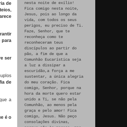
nesta noite de exílio!
ia de
Fica comigo nesta noite,
teios,
Jesus, pois ao longo da
arece
vida, com todos os seus
perigos, eu preciso de Ti.
Faze, Senhor, que te
rantir
reconheça como te
e para
reconheceram teus
discípulos ao partir do
pão, a fim de que a
e ser
Comunhão Eucarística seja
a luz a dissipar a
escuridão,a força a me
duplos
sustentar, a única alegria
ia de
do meu coração. Fica
comigo, Senhor, porque na
hora da morte quero estar
unido a Ti, se não pela
 que a
Comunhão, ao menos pela
graça e pelo amor! Fica
comigo, Jesus. Não peço
ue é o
consolações divinas,