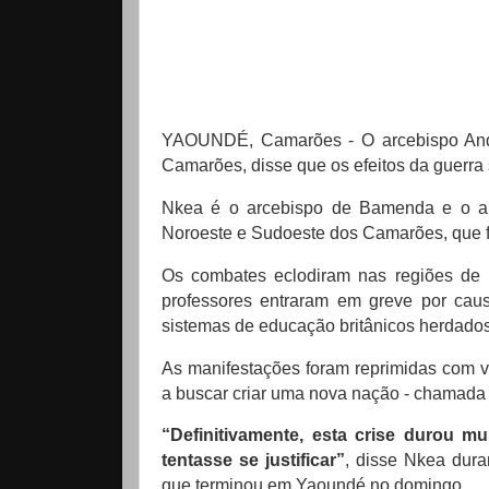
YAOUNDÉ, Camarões - O arcebispo Andr
Camarões, disse que os efeitos da guerra 
Nkea é o arcebispo de Bamenda e o arce
Noroeste e Sudoeste dos Camarões, que fa
Os combates eclodiram nas regiões de
professores entraram em greve por ca
sistemas de educação britânicos herdados
As manifestações foram reprimidas com v
a buscar criar uma nova nação - chamada A
“Definitivamente, esta crise durou m
tentasse se justificar”
, disse Nkea dur
que terminou em Yaoundé no domingo.