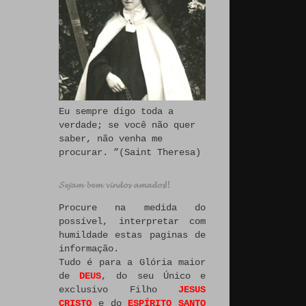
Eu sempre digo toda a
verdade; se você não quer
saber, não venha me
procurar. ”(Saint Theresa)
𝓢𝓮𝓳𝓪𝓶 𝓫𝓮𝓶 𝓿𝓲𝓷𝓭𝓸𝓼 𝓪𝓶𝓪𝓭𝓸𝓼!!
Procure na medida do
possível, interpretar com
humildade estas paginas de
informação.
Tudo é para a Glória maior
de
DEUS
, do seu Único e
exclusivo Filho
JESUS
CRISTO
e do
ESPÍRITO SANTO