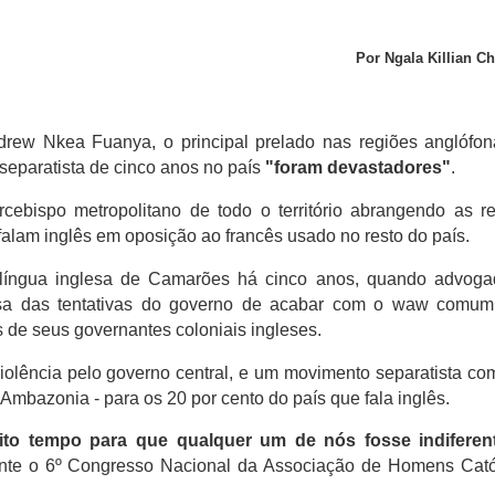
Por
Ngala Killian C
ew Nkea Fuanya, o principal prelado nas regiões anglófon
separatista de cinco anos no país
"foram devastadores"
.
bispo metropolitano de todo o território abrangendo as r
lam inglês em oposição ao francês usado no resto do país.
 língua inglesa de Camarões há cinco anos, quando advoga
usa das tentativas do governo de acabar com o waw comum
 de seus governantes coloniais ingleses.
iolência pelo governo central, e um movimento separatista c
mbazonia - para os 20 por cento do país que fala inglês.
uito tempo para que qualquer um de nós fosse indiferen
ante o 6º Congresso Nacional da Associação de Homens Cató