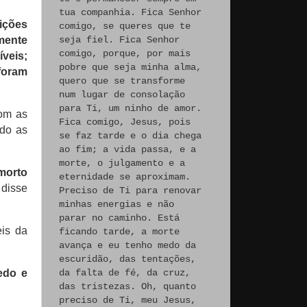
tua companhia. Fica Senhor
uições
comigo, se queres que te
seja fiel. Fica Senhor
mente
comigo, porque, por mais
veis;
pobre que seja minha alma,
foram
quero que se transforme
num lugar de consolação
para Ti, um ninho de amor.
com as
Fica comigo, Jesus, pois
ndo as
se faz tarde e o dia chega
ao fim; a vida passa, e a
morte, o julgamento e a
morto
eternidade se aproximam.
, disse
Preciso de Ti para renovar
minhas energias e não
parar no caminho. Está
is da
ficando tarde, a morte
avança e eu tenho medo da
escuridão, das tentações,
edo e
da falta de fé, da cruz,
das tristezas. Oh, quanto
preciso de Ti, meu Jesus,