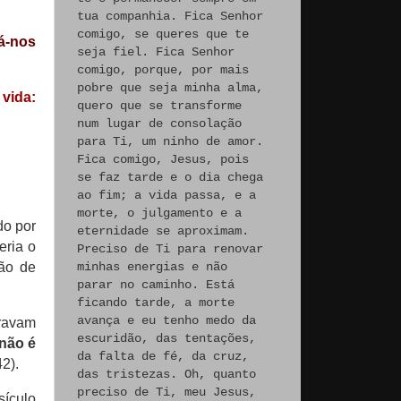
tua companhia. Fica Senhor
comigo, se queres que te
á-nos
seja fiel. Fica Senhor
comigo, porque, por mais
pobre que seja minha alma,
vida:
quero que se transforme
num lugar de consolação
para Ti, um ninho de amor.
Fica comigo, Jesus, pois
se faz tarde e o dia chega
ao fim; a vida passa, e a
morte, o julgamento e a
do por
eternidade se aproximam.
eria o
Preciso de Ti para renovar
ão de
minhas energias e não
parar no caminho. Está
ficando tarde, a morte
avança e eu tenho medo da
uravam
escuridão, das tentações,
não é
da falta de fé, da cruz,
42).
das tristezas. Oh, quanto
preciso de Ti, meu Jesus,
sículo