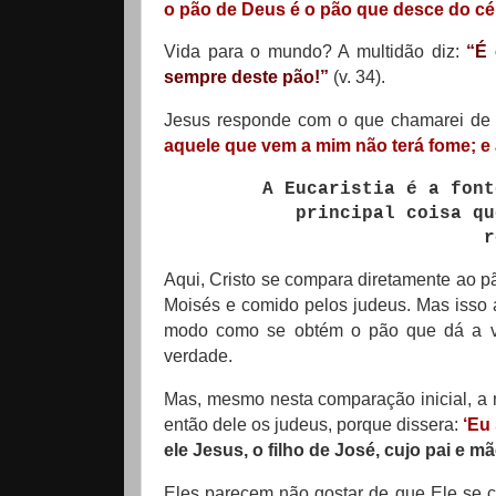
o pão de Deus é o pão que desce do cé
Vida para o mundo? A multidão diz:
“É 
sempre deste pão!”
(v. 34).
Jesus responde com o que chamarei de 
aquele que vem a mim não terá fome; e 
A Eucaristia é a font
principal coisa qu
r
Aqui, Cristo se compara diretamente ao pã
Moisés e comido pelos judeus. Mas isso 
modo como se obtém o pão que dá a ve
verdade.
Mas, mesmo nesta comparação inicial, a
então dele os judeus, porque dissera:
‘Eu
ele Jesus, o filho de José, cujo pai e
Eles parecem não gostar de que Ele se