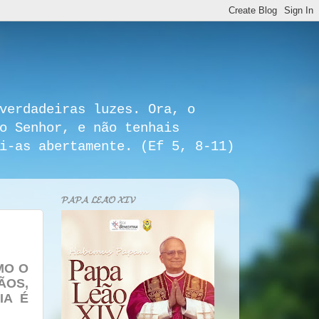
verdadeiras luzes. Ora, o
o Senhor, e não tenhais
i-as abertamente. (Ef 5, 8-11)
𝓟𝓐𝓟𝓐 𝓛𝓔𝓐̃𝓞 𝓧𝓘𝓥
MO O
ÃOS,
IA É