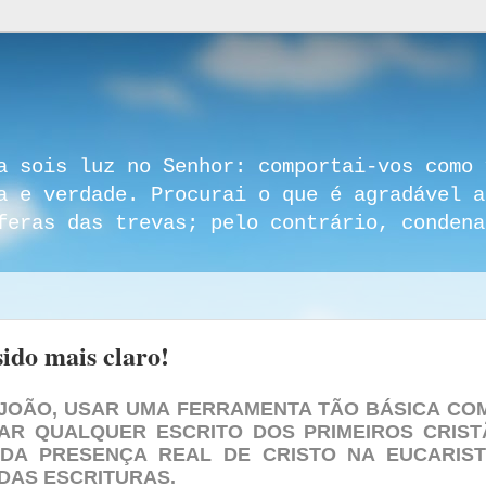
a sois luz no Senhor: comportai-vos como 
a e verdade. Procurai o que é agradável a
feras das trevas; pelo contrário, condena
sido mais claro!
 JOÃO, USAR UMA FERRAMENTA TÃO BÁSICA CO
AR QUALQUER ESCRITO DOS PRIMEIROS CRIST
DA PRESENÇA REAL DE CRISTO NA EUCARIST
 DAS ESCRITURAS.