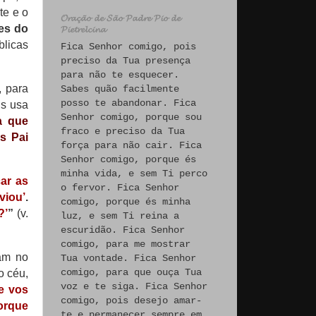
te e o
𝓞𝓻𝓪𝓬̧𝓪̃𝓸 𝓭𝓮 𝓢𝓪̃𝓸 𝓟𝓪𝓭𝓻𝓮 𝓟𝓲𝓸 𝓭𝓮
ões do
𝓟𝓲𝓮𝓽𝓻𝓮𝓵𝓬𝓲𝓷𝓪
blicas
Fica Senhor comigo, pois
preciso da Tua presença
para não te esquecer.
, para
Sabes quão facilmente
posso te abandonar. Fica
us usa
Senhor comigo, porque sou
a que
fraco e preciso da Tua
s Pai
força para não cair. Fica
Senhor comigo, porque és
minha vida, e sem Ti perco
car as
o fervor. Fica Senhor
viou’
.
comigo, porque és minha
?’
”
(v.
luz, e sem Ti reina a
escuridão. Fica Senhor
comigo, para me mostrar
am no
Tua vontade. Fica Senhor
comigo, para que ouça Tua
o céu,
voz e te siga. Fica Senhor
e vos
comigo, pois desejo amar-
orque
te e permanecer sempre em