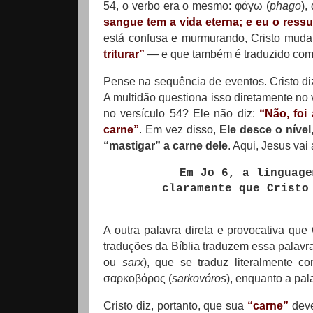
54, o verbo era o mesmo: φάγω (
phago
),
sangue tem a vida eterna; e eu o ressus
está confusa e murmurando, Cristo muda
triturar”
— e que também é traduzido co
Pense na sequência de eventos. Cristo di
A multidão questiona isso diretamente no 
no versículo 54? Ele não diz:
“Não, foi
carne”
. Em vez disso,
Ele desce o nível
“mastigar” a carne dele
. Aqui, Jesus va
Em Jo 6, a linguage
claramente que Cristo
A outra palavra direta e provocativa que
traduções da Bíblia traduzem essa palav
ou
sarx
), que se traduz literalmente 
σαρκοβόρος (
sarkovóros
), enquanto a pa
Cristo diz, portanto, que sua
“carne”
dev