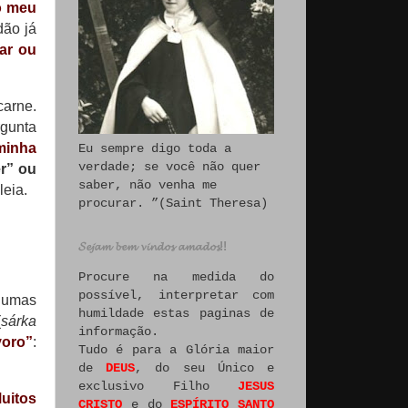
o meu
dão já
ar ou
carne.
rgunta
minha
Eu sempre digo toda a
verdade; se você não quer
er” ou
saber, não venha me
leia.
procurar. ”(Saint Theresa)
𝓢𝓮𝓳𝓪𝓶 𝓫𝓮𝓶 𝓿𝓲𝓷𝓭𝓸𝓼 𝓪𝓶𝓪𝓭𝓸𝓼!!
Procure na medida do
possível, interpretar com
lgumas
humildade estas paginas de
(
sárka
informação.
voro”
:
Tudo é para a Glória maior
de
DEUS
, do seu Único e
exclusivo Filho
JESUS
uitos
CRISTO
e do
ESPÍRITO SANTO