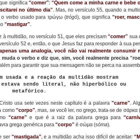
 que significa
“comer”
:
“Quem come a minha carne e bebe 
citarei no último dia”
. Mas, no versículo 55, quando a multi
 o verbo usado para τρώγω (
trógó
), que significa
“roer, masc
mo
“mastigar”
.
z à multidão, no versículo 51, que eles precisam
“comer”
sua 
versículo 52 e, então, o que Jesus faz para responder à sua pe
 apenas uma analogia, você não vai realmente consumir 
, muda o verbo e diz que, sim, você realmente precisa “ro
i além para garantir que sua mensagem não se perca na assemb
m usada e a reação da multidão mostram
 estava sendo literal, não hiperbólico ou
metafórico.
 Cristo usa sete vezes neste capítulo é a palavra
“carne”
. A
ra como
“corpo”
, mas, se você ler, no grego, trata-se de σάρκα 
como
“carne”
e que é a raiz da palavra grega para
“carní
lavra grega genérica para
“corpo”
é σώμα (
sóma
).
e ser
“mastigada”
, e a multidão acha isso difícil de aceitar:
“M