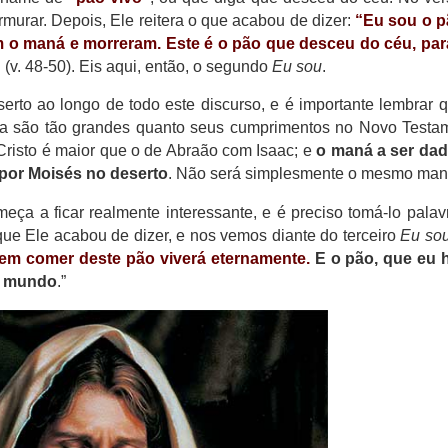
urar. Depois, Ele reitera o que acabou de dizer:
“Eu sou o p
m o maná e morreram. Este é o pão que desceu do céu, par
”
(v. 48-50). Eis aqui, então, o segundo
Eu sou
.
rto ao longo de todo este discurso, e é importante lembrar 
ca são tão grandes quanto seus cumprimentos no Novo Testa
 Cristo é maior que o de Abraão com Isaac; e
o maná a ser dad
 por Moisés no deserto
. Não será simplesmente o mesmo man
meça a ficar realmente interessante, e é preciso tomá-lo palav
que Ele acabou de dizer, e nos vemos diante do terceiro
Eu so
em comer deste pão viverá eternamente.
E o pão, que eu 
do mundo
.”