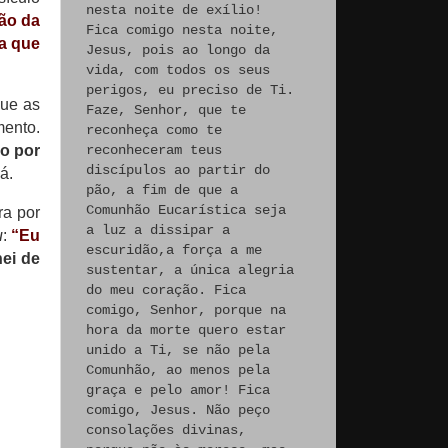
nesta noite de exílio!
ão da
Fica comigo nesta noite,
a que
Jesus, pois ao longo da
vida, com todos os seus
perigos, eu preciso de Ti.
que as
Faze, Senhor, que te
mento.
reconheça como te
reconheceram teus
o por
discípulos ao partir do
á.
pão, a fim de que a
Comunhão Eucarística seja
ra por
a luz a dissipar a
u
:
“Eu
escuridão,a força a me
hei de
sustentar, a única alegria
do meu coração. Fica
comigo, Senhor, porque na
hora da morte quero estar
unido a Ti, se não pela
Comunhão, ao menos pela
graça e pelo amor! Fica
comigo, Jesus. Não peço
consolações divinas,