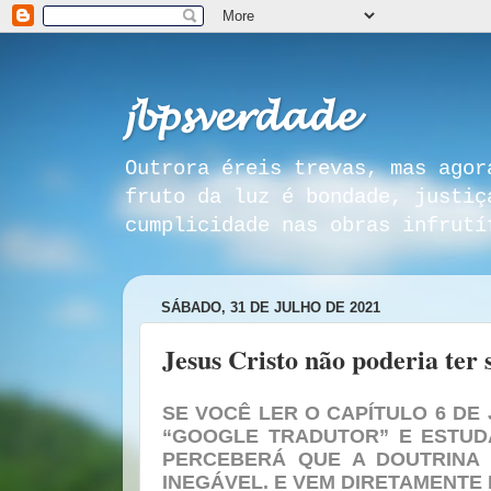
𝓳𝓫𝓹𝓼𝓿𝓮𝓻𝓭𝓪𝓭𝓮
Outrora éreis trevas, mas agor
fruto da luz é bondade, justiç
cumplicidade nas obras infrutí
SÁBADO, 31 DE JULHO DE 2021
Jesus Cristo não poderia ter 
SE VOCÊ LER O CAPÍTULO 6 DE
“GOOGLE TRADUTOR” E ESTUD
PERCEBERÁ QUE A DOUTRINA 
INEGÁVEL. E VEM DIRETAMENTE