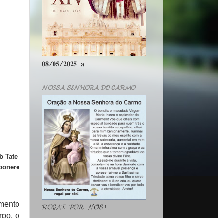
𝟎𝟖/𝟎𝟓/𝟐𝟎𝟐𝟓 𝐚
𝓝𝓞𝓢𝓢𝓐 𝓢𝓔𝓝𝓗𝓞𝓡𝓐 𝓓𝓞 𝓒𝓐𝓡𝓜𝓞
b Tate
eponere
amento
𝓡𝓞𝓖𝓐𝓘 𝓟𝓞𝓡 𝓝𝓞́𝓢!
rpo, o