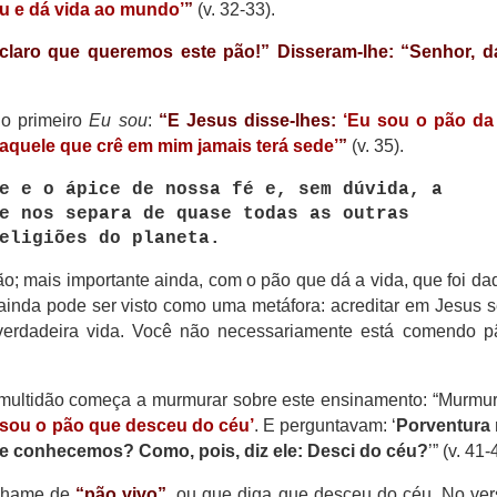
u e dá vida ao mundo’
”
(v. 32-33).
claro que queremos este pão!” Disseram-lhe: “Senhor, d
o primeiro
Eu sou
:
“E Jesus disse-lhes:
‘Eu sou o pão da 
aquele que crê em mim jamais terá sede’
”
(v. 35).
e e o ápice de nossa fé e, sem dúvida, a
e nos separa de quase todas as outras
eligiões do planeta.
o; mais importante ainda, com o pão que dá a vida, que foi da
ainda pode ser visto como uma metáfora: acreditar em Jesus s
rdadeira vida. Você não necessariamente está comendo p
 multidão começa a murmurar sobre este ensinamento: “Murm
 sou o pão que desceu do céu’
. E perguntavam: ‘
Porventura 
 mãe conhecemos? Como, pois, diz ele: Desci do céu?
’” (v. 41-
 chame de
“pão vivo”
, ou que diga que desceu do céu. No ver