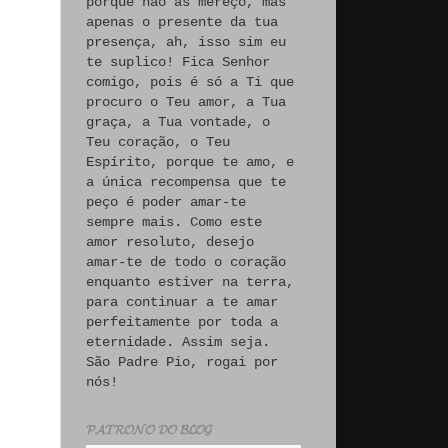
porque não às mereço, mas
apenas o presente da tua
presença, ah, isso sim eu
te suplico! Fica Senhor
comigo, pois é só a Ti que
procuro o Teu amor, a Tua
graça, a Tua vontade, o
Teu coração, o Teu
Espírito, porque te amo, e
a única recompensa que te
peço é poder amar-te
sempre mais. Como este
amor resoluto, desejo
amar-te de todo o coração
enquanto estiver na terra,
para continuar a te amar
perfeitamente por toda a
eternidade. Assim seja.
São Padre Pio, rogai por
nós!
𝓟𝓐𝓣𝓡𝓞𝓝𝓞 𝓓𝓞 𝓑𝓛𝓞𝓖