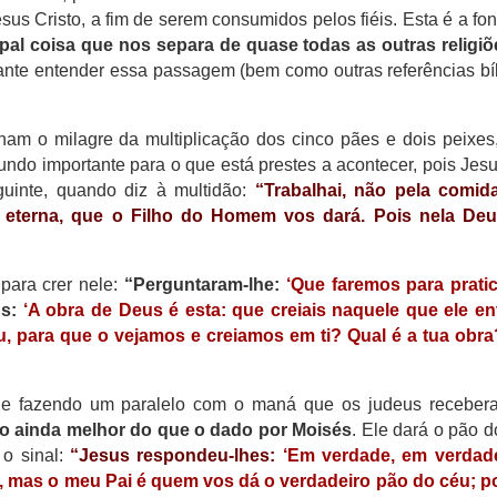
us Cristo, a fim de serem consumidos pelos fiéis. Esta é a fon
ipal coisa que nos separa de quase todas as outras religi
tante entender essa passagem (bem como outras referências bí
ham o milagre da multiplicação dos cinco pães e dois peixes
undo importante para o que está prestes a acontecer, pois Jes
guinte, quando diz à multidão:
“Trabalhai, não pela comid
a eterna, que o Filho do Homem vos dará. Pois nela Deu
para crer nele:
“Perguntaram-lhe:
‘Que faremos para prati
us:
‘A obra de Deus é esta: que creiais naquele que ele en
tu, para que o vejamos e creiamos em ti? Qual é a tua obra
nde fazendo um paralelo com o maná que os judeus receber
o ainda melhor do que o dado por Moisés
. Ele dará o pão d
o sinal:
“Jesus respondeu-lhes:
‘Em verdade, em verdad
, mas o meu Pai é quem vos dá o verdadeiro pão do céu; p