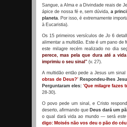
Sangue, a Alma e a Divindade reais de Jes
ápice de nossa fé e, sem dúvida,
a princ
planeta
. Por isso, é extremamente impor
à Eucaristia).
Os 15 primeiros versículos de
Jo
6 detal
alimentar a multidão. Este é um pano de f
este milagre recém realizado no dia se
perece, mas pela que dura até a vid
imprimiu o seu sinal”
(v. 27).
A multidão então pede a Jesus um sinal 
obras de Deus?’
Respondeu-lhes Jes
Perguntaram eles:
‘Que milagre fazes 
28-30).
O povo pede um sinal, e Cristo respo
deserto, afirmando que
Deus dará um pã
o qual dará vida ao mundo — será
este
digo: Moisés não vos deu o pão do céu