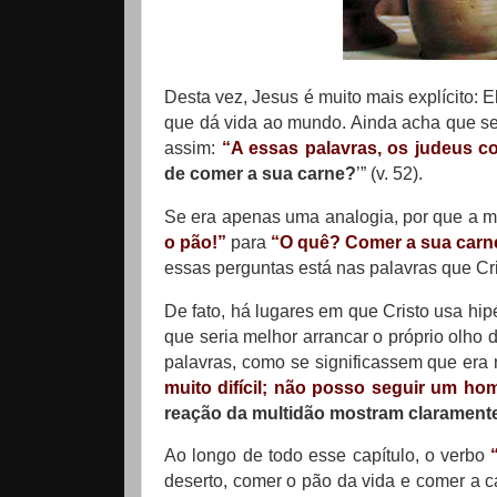
Desta vez, Jesus é muito mais explícito: 
que dá vida ao mundo. Ainda acha que se
assim:
“A essas palavras, os judeus co
de comer a sua carne?
’” (v. 52).
Se era apenas uma analogia, por que a mu
o pão!”
para
“O quê? Comer a sua carn
essas perguntas está nas palavras que Cri
De fato, há lugares em que Cristo usa h
que seria melhor arrancar o próprio olho 
palavras, como se significassem que era 
muito difícil; não posso seguir um h
reação da multidão mostram claramente 
Ao longo de todo esse capítulo, o verbo
deserto, comer o pão da vida e comer a ca