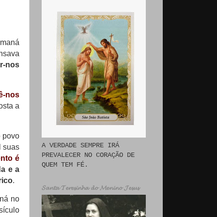
o maná
ensava
r-nos
ê-nos
osta a
o povo
A VERDADE SEMPRE IRÁ
l suas
PREVALECER NO CORAÇÃO DE
nto é
QUEM TEM FÉ.
a e a
rico
.
𝓢𝓪𝓷𝓽𝓪 𝓣𝓮𝓻𝓮𝓼𝓲𝓷𝓱𝓪 𝓭𝓸 𝓜𝓮𝓷𝓲𝓷𝓸 𝓙𝓮𝓼𝓾𝓼
aná no
sículo