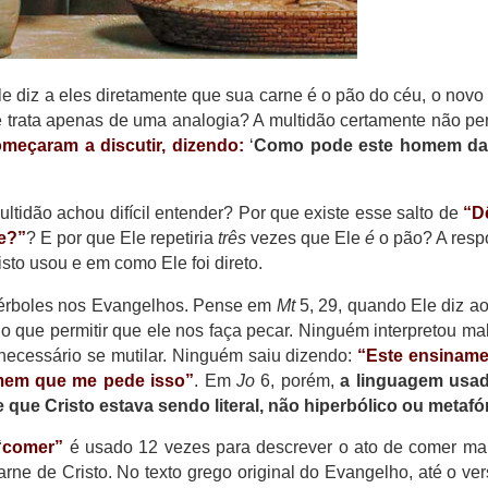
Ele diz a eles diretamente que sua carne é o pão do céu, o nov
 trata apenas de uma analogia? A multidão certamente não p
meçaram a discutir, dizendo:
‘
Como pode este homem da
ltidão achou difícil entender? Por que existe esse salto de
“D
e?”
? E por que Ele repetiria
três
vezes que Ele
é
o pão? A resp
sto usou e em como Ele foi direto.
ipérboles nos Evangelhos. Pense em
Mt
5, 29, quando Ele diz a
do que permitir que ele nos faça pecar. Ninguém interpretou ma
necessário se mutilar. Ninguém saiu dizendo:
“Este ensiname
omem que me pede isso”
. Em
Jo
6, porém,
a linguagem usad
que Cristo estava sendo literal, não hiperbólico ou metafó
“comer”
é usado 12 vezes para descrever o ato de comer m
rne de Cristo. No texto grego original do Evangelho, até o ver