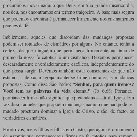
procuramos inovar naquilo que Deus, em Sua grande misericórdia,
nos deu, nos encontramos em terreno traiçoeiro.
A base mais segura
que podemos encontrar é permanecer firmemente nos ensinamentos
perenes da fé.
Infelizmente, aqueles que discordam das mudanças propostas
podem ser rotulados de cismáticos por alguns.
No entanto, tenha a
certeza de que ninguém que permaneça firmemente na linha de
prumo da nossa fé católica é um cismático.
Devemos permanecer
descaradamente e verdadeiramente católicos, independentemente do
que possa surgir.
Devemos também estar conscientes de que não
estamos a deixar a Igreja manter-se firme contra estas mudanças
“Senhor, para quem iremos?
propostas.
Como disse São Pedro:
Você tem as palavras da vida eterna."
(Jo 6,68) Portanto,
permanecer firmes não significa que pretendemos sair da Igreja.
Em
vez disso, aqueles que propõem mudanças naquilo que não pode ser
mudado procuram dominar a Igreja de Cristo, e são, de facto, os
verdadeiros cismáticos.
Exorto-vos, meus filhos e filhas em Cristo, que agora é o momento
de garantir que permanecereis firmes na fé católica para sempre.