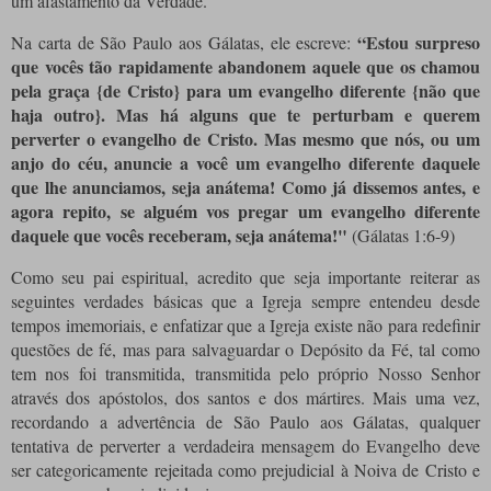
um afastamento da Verdade.
“Estou surpreso
Na carta de São Paulo aos Gálatas, ele escreve:
que vocês tão rapidamente abandonem aquele que os chamou
pela graça {de Cristo} para um evangelho diferente {não que
haja outro}.
Mas há alguns que te perturbam e querem
perverter o evangelho de Cristo.
Mas mesmo que nós, ou um
anjo do céu, anuncie a você um evangelho diferente daquele
que lhe anunciamos, seja anátema!
Como já dissemos antes, e
agora repito, se alguém vos pregar um evangelho diferente
daquele que vocês receberam, seja anátema!
"
(Gálatas 1:6-9)
Como seu pai espiritual, acredito que seja importante reiterar as
seguintes verdades básicas que a Igreja sempre entendeu desde
tempos imemoriais, e enfatizar que a Igreja existe não para redefinir
questões de fé, mas para salvaguardar o Depósito da Fé, tal como
tem nos foi transmitida, transmitida pelo próprio Nosso Senhor
através dos apóstolos, dos santos e dos mártires.
Mais uma vez,
recordando a advertência de São Paulo aos Gálatas, qualquer
tentativa de perverter a verdadeira mensagem do Evangelho deve
ser categoricamente rejeitada como prejudicial à Noiva de Cristo e