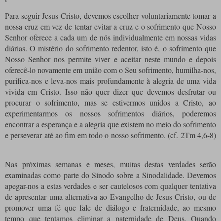
Para seguir Jesus Cristo, devemos escolher voluntariamente tomar a
nossa cruz em vez de tentar evitar a cruz e o sofrimento que Nosso
Senhor oferece a cada um de nós individualmente em nossas vidas
diárias.
O mistério do sofrimento redentor, isto é, o sofrimento que
Nosso Senhor nos permite viver e aceitar neste mundo e depois
oferecê-lo novamente em união com o Seu sofrimento, humilha-nos,
purifica-nos e leva-nos mais profundamente à alegria de uma vida
vivida em Cristo.
Isso não quer dizer que devemos desfrutar ou
procurar o sofrimento, mas se estivermos unidos a Cristo, ao
experimentarmos os nossos sofrimentos diários, poderemos
encontrar a esperança e a alegria que existem no meio do sofrimento
e perseverar até ao fim em todo o nosso sofrimento.
(cf. 2Tm 4,6-8)
Nas próximas semanas e meses, muitas destas verdades serão
examinadas como parte do Sínodo sobre a Sinodalidade.
Devemos
apegar-nos a estas verdades e ser cautelosos com qualquer tentativa
de apresentar uma alternativa ao Evangelho de Jesus Cristo, ou de
promover uma fé que fale de diálogo e fraternidade, ao mesmo
tempo que tentamos eliminar a paternidade de Deus.
Quando