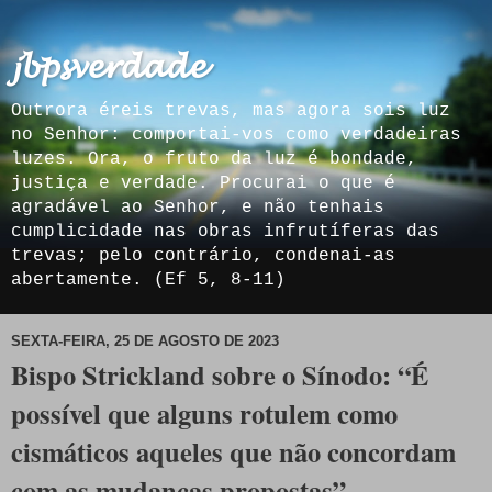
𝓳𝓫𝓹𝓼𝓿𝓮𝓻𝓭𝓪𝓭𝓮
Outrora éreis trevas, mas agora sois luz
no Senhor: comportai-vos como verdadeiras
luzes. Ora, o fruto da luz é bondade,
justiça e verdade. Procurai o que é
agradável ao Senhor, e não tenhais
cumplicidade nas obras infrutíferas das
trevas; pelo contrário, condenai-as
abertamente. (Ef 5, 8-11)
SEXTA-FEIRA, 25 DE AGOSTO DE 2023
Bispo Strickland sobre o Sínodo: “É
possível que alguns rotulem como
cismáticos aqueles que não concordam
com as mudanças propostas”