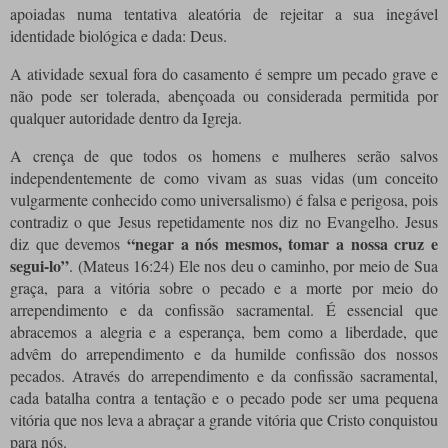
apoiadas numa tentativa aleatória de rejeitar a sua inegável
identidade biológica e dada: Deus.
A atividade sexual fora do casamento é sempre um pecado grave e
não pode ser tolerada, abençoada ou considerada permitida por
qualquer autoridade dentro da Igreja.
A crença de que todos os homens e mulheres serão salvos
independentemente de como vivam as suas vidas (um conceito
vulgarmente conhecido como universalismo) é falsa e perigosa, pois
contradiz o que Jesus repetidamente nos diz no Evangelho.
Jesus
“negar a nós mesmos, tomar a nossa cruz e
diz que devemos
segui-lo”
.
(Mateus 16:24) Ele nos deu o caminho, por meio de Sua
graça, para a vitória sobre o pecado e a morte por meio do
arrependimento e da confissão sacramental.
É essencial que
abracemos a alegria e a esperança, bem como a liberdade, que
advêm do arrependimento e da humilde confissão dos nossos
pecados.
Através do arrependimento e da confissão sacramental,
cada batalha contra a tentação e o pecado pode ser uma pequena
vitória que nos leva a abraçar a grande vitória que Cristo conquistou
para nós.