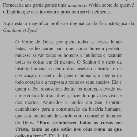
Forneceria aos participantes uma
anamnese
vívida sobre de quem é
o Espírito que eles invocam e procuram servir fielmente.
Aqui está a magnífica profissão dogmática de fé cristológica da
Gaudium et Spes
:
O Verbo de Deus, por quem todas as coisas foram
feitas, se fez carne para que, como homem perfeito,
pudesse salvar todos os homens e mulheres e resumir
todas as coisas em Si mesmo.
O Senhor é a meta da
história humana, o centro dos anseios da história e da
civilização, o centro do gênero humano, a alegria de
todo coração e a resposta a todos os seus anseios.
Ele é
quem o Pai ressuscitou dentre os mortos, elevado ao
alto e colocado à sua direita, fazendo-o juiz dos vivos e
dos mortos.
Animados e unidos em Seu Espírito,
caminhamos para a consumação da história humana,
que está totalmente de acordo com o conselho do amor
“Para restabelecer todas as coisas em
de Deus:
Cristo, tanto as que estão nos céus como as que
estão na terra”
(Ef 11, 10).