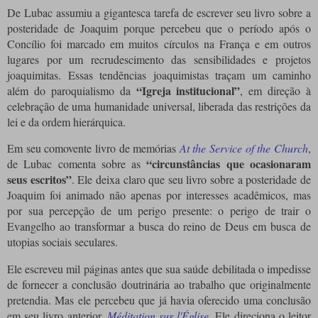
De Lubac assumiu a gigantesca tarefa de escrever seu livro sobre a
posteridade de Joaquim porque percebeu que o período após o
Concílio foi marcado em muitos círculos na França e em outros
lugares por um recrudescimento das sensibilidades e projetos
joaquimitas.
Essas tendências joaquimistas traçam um caminho
“Igreja institucional”
além do paroquialismo da
, em direção à
celebração de uma humanidade universal, liberada das restrições da
lei e da ordem hierárquica.
Em seu comovente livro de memórias
At the Service of the Church
,
“circunstâncias que ocasionaram
de Lubac comenta sobre as
seus escritos”
.
Ele deixa claro que seu livro sobre a posteridade de
Joaquim foi animado não apenas por interesses acadêmicos, mas
por sua percepção de um perigo presente: o perigo de trair o
Evangelho ao transformar a busca do reino de Deus em busca de
utopias sociais seculares.
Ele escreveu mil páginas antes que sua saúde debilitada o impedisse
de fornecer a conclusão doutrinária ao trabalho que originalmente
pretendia.
Mas ele percebeu que já havia oferecido uma conclusão
em seu livro anterior,
Méditation sur l'Église
.
Ele direciona o leitor