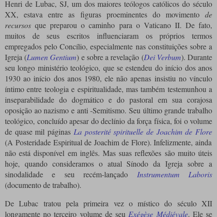
He
nri de Lubac, SJ, um dos maiores teólogos católicos do século
XX, estava entre as figuras proeminentes do movimento
de
recursos
que preparou o caminho para o Vaticano II.
De fato,
muitos de seus escritos influenciaram os próprios termos
empregados pelo Concílio, especialmente nas constituições sobre a
Igreja (
Lumen Gentium
) e sobre a revelação (
Dei Verbum
).
Durante
seu longo ministério teológico, que se estendeu do início dos anos
1930 ao início dos anos 1980, ele não apenas insistiu no vínculo
íntimo entre teologia e espiritualidade, mas também testemunhou a
inseparabilidade do dogmático e do pastoral em sua corajosa
oposição ao nazismo e anti -Semitismo.
Seu último grande trabalho
teológico, concluído apesar do declínio da força física, foi o volume
de quase mil páginas
La posterité spirituelle de Joachim de Flore
(A Posteridade Espiritual de Joachim de Flore).
Infelizmente, ainda
não está disponível em inglês.
Mas suas reflexões são muito úteis
hoje, quando consideramos o atual Sínodo da Igreja sobre a
sinodalidade e seu recém-lançado
Instrumentum Laboris
(documento de trabalho).
De Lubac tratou pela primeira vez o místico do século XII
longamente no terceiro volume de seu
Exégèse Médiévale
.
Ele se