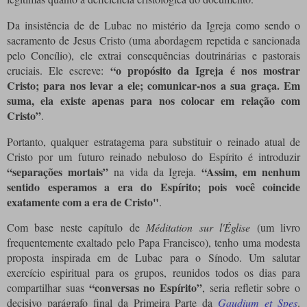
Da insistência de de Lubac no mistério da Igreja como sendo o
sacramento de Jesus Cristo (uma abordagem repetida e sancionada
pelo Concílio), ele extrai consequências doutrinárias e pastorais
“o propósito da Igreja é nos mostrar
cruciais.
Ele escreve:
Cristo;
para nos levar a ele;
comunicar-nos a sua graça.
Em
suma, ela existe apenas para nos colocar em relação com
Cristo”
.
Portanto, qualquer estratagema para substituir o reinado atual de
Cristo por um futuro reinado nebuloso do Espírito é introduzir
“separações mortais”
“Assim, em nenhum
na vida da Igreja.
sentido esperamos a era do Espírito;
pois você coincide
exatamente com a era de Cristo"
.
Com base neste capítulo de
Méditation sur l'Église
(um livro
frequentemente exaltado pelo Papa Francisco), tenho uma modesta
proposta inspirada em de Lubac para o Sínodo.
Um salutar
exercício espiritual para os grupos, reunidos todos os dias para
“conversas no Espírito”
compartilhar suas
, seria refletir sobre o
decisivo parágrafo final da Primeira Parte da
Gaudium et Spes
.