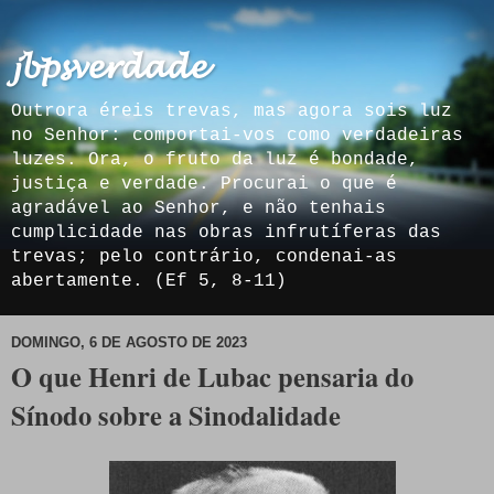
𝓳𝓫𝓹𝓼𝓿𝓮𝓻𝓭𝓪𝓭𝓮
Outrora éreis trevas, mas agora sois luz
no Senhor: comportai-vos como verdadeiras
luzes. Ora, o fruto da luz é bondade,
justiça e verdade. Procurai o que é
agradável ao Senhor, e não tenhais
cumplicidade nas obras infrutíferas das
trevas; pelo contrário, condenai-as
abertamente. (Ef 5, 8-11)
DOMINGO, 6 DE AGOSTO DE 2023
O que Henri de Lubac pensaria do
Sínodo sobre a Sinodalidade