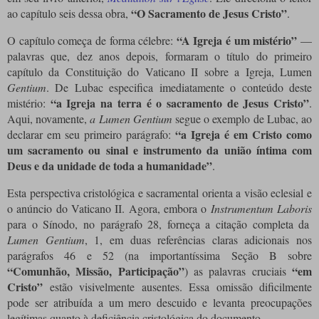
“O Sacramento de Jesus Cristo”
ao capítulo seis dessa obra,
.
“A Igreja é um mistério”
O capítulo começa de forma célebre:
—
palavras que, dez anos depois, formaram o título do primeiro
capítulo da Constituição do Vaticano II sobre a Igreja, Lumen
Gentium
.
De Lubac especifica imediatamente o conteúdo deste
“a Igreja na terra é o sacramento de Jesus Cristo”
mistério:
.
Aqui, novamente,
a Lumen Gentium
segue o exemplo de Lubac, ao
“a Igreja é em Cristo como
declarar em seu primeiro parágrafo:
um sacramento ou sinal e instrumento da união íntima com
Deus e da unidade de toda a humanidade”
.
Esta perspectiva cristológica e sacramental orienta a visão eclesial e
o anúncio do Vaticano II.
Agora, embora o
Instrumentum Laboris
para o Sínodo, no parágrafo 28, forneça a citação completa da
Lumen Gentium
, 1, em duas referências claras adicionais nos
parágrafos 46 e 52 (na importantíssima Seção B sobre
“Comunhão, Missão, Participação”
“em
) as palavras cruciais
Cristo”
estão visivelmente ausentes.
Essa omissão dificilmente
pode ser atribuída a um mero descuido e levanta preocupações
legítimas quanto à deficiência cristológica do documento.