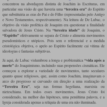
concentrou na abordagem distinta de Joachim às Escrituras, em
“terceira era”
particular sua visão de que haveria uma
do Espírito
que substituiria as eras do Pai e do Filho (representadas pelo Antigo
e Novo Testamentos, respectivamente).
Na leitura de De Lubac, o
objetivo da visão profética de Joaquim era questionar a finalidade
“terceira idade”
salvadora de Jesus Cristo.
Na
de Joaquim, o
“Espírito”
efetivamente se separa de Cristo e alimenta movimentos
pseudomísticos e utópicos.
Pois sem o referencial e a medida
cristológica objetiva, o apelo ao Espírito facilmente cai vítima de
ideologias e fantasias subjetivas.
“vida após a
Já aqui, de Lubac vislumbrou a longa e problemática
morte”
do Joaquimismo, incluindo suas propensões cismáticas.
Ele
começou a explorar a variedade de movimentos, tanto seculares
quanto quase religiosos, que, assim como Joachim, imaginavam o
arco do progresso se curvando em direção a uma realização da
“Terceira Era”
, seja nas formas hegeliana, marxista ou
nietzschiana.
Em todos esses movimentos, Jesus Cristo foi
considerado, na melhor das hipóteses, uma penúltima palavra, e a
Igreja considerada apenas a relíquia de uma era não iluminada.