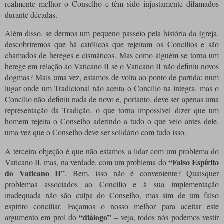
realmente melhor o Conselho e têm sido injustamente difamados
durante décadas.
Além disso, se dermos um pequeno passeio pela história da Igreja,
descobriremos que há católicos que rejeitam os Concílios e são
chamados de hereges e cismáticos.
Mas como alguém se torna um
herege em relação ao Vaticano II se o Vaticano II não definiu novos
dogmas?
Mais uma vez, estamos de volta ao ponto de partida: num
lugar onde um Tradicional não aceita o Concílio na íntegra, mas o
Concílio não definiu nada de novo e, portanto, deve ser apenas uma
representação da Tradição, o que torna impossível dizer que um
homem rejeita o Conselho aderindo a tudo o que veio antes dele,
uma vez que o Conselho deve ser solidário com tudo isso.
A terceira objeção é que não estamos a lidar com um problema do
“Falso Espírito
Vaticano II, mas, na verdade, com um problema do
do Vaticano II”
.
Bem, isso não é conveniente?
Quaisquer
problemas associados ao Concílio e à sua implementação
inadequada não são culpa do Conselho, mas sim de um falso
espírito conciliar.
Façamos o nosso melhor para aceitar este
“diálogo”
argumento em prol do
– veja, todos nós podemos vestir