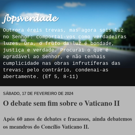
𝓳𝓫𝓹𝓼𝓿𝓮𝓻𝓭𝓪𝓭𝓮
Outrora éreis trevas, mas agora sois luz
no Senhor: comportai-vos como verdadeiras
luzes. Ora, o fruto da luz é bondade,
justiça e verdade. Procurai o que é
agradável ao Senhor, e não tenhais
cumplicidade nas obras infrutíferas das
trevas; pelo contrário, condenai-as
abertamente. (Ef 5, 8-11)
SÁBADO, 17 DE FEVEREIRO DE 2024
O debate sem fim sobre o Vaticano II
Após 60 anos de debates e fracassos, ainda debatemos
os meandros do Concílio Vaticano II.