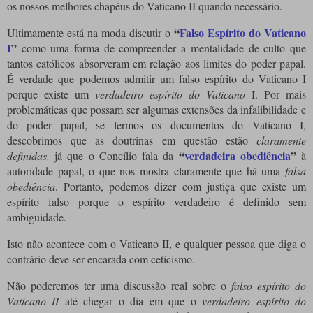
os nossos melhores chapéus do Vaticano II quando necessário.
“
Falso Espírito do Vaticano
Ultimamente está na moda discutir o
I
”
como uma forma de compreender a mentalidade de culto que
tantos católicos absorveram em relação aos limites do poder papal.
É verdade que podemos admitir um falso espírito do Vaticano I
porque existe um
verdadeiro espírito do Vaticano
I.
Por mais
problemáticas que possam ser algumas extensões da infalibilidade e
do poder papal, se lermos os documentos do Vaticano I,
descobrimos que as doutrinas em questão estão
claramente
“
verdadeira obediência
”
definidas,
já que o Concílio fala da
à
autoridade papal, o que nos mostra claramente que há uma
falsa
obediência
.
Portanto, podemos dizer com justiça que existe um
espírito falso porque o espírito verdadeiro é definido sem
ambigüidade.
Isto não acontece com o Vaticano II, e qualquer pessoa que diga o
contrário deve ser encarada com ceticismo.
Não poderemos ter uma discussão real sobre o
falso espírito do
Vaticano II
até chegar o dia em que o
verdadeiro espírito do