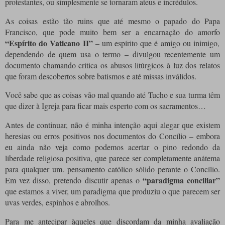
protestantes, ou simplesmente se tornaram ateus e incrédulos.
As coisas estão tão ruins que até mesmo o papado do Papa
Francisco, que pode muito bem ser a encarnação do amorfo
“Espírito do Vaticano II”
– um espírito que é amigo ou inimigo,
dependendo de quem usa o termo – divulgou recentemente um
documento chamando critica os abusos litúrgicos à luz dos relatos
que foram descobertos sobre batismos e até missas inválidos.
Você sabe que as coisas vão mal quando até Tucho e sua turma têm
que dizer à Igreja para ficar mais esperto com os sacramentos…
Antes de continuar
, não é minha intenção aqui alegar que existem
heresias ou erros positivos nos documentos do Concílio – embora
eu ainda não veja como podemos acertar o pino redondo da
liberdade religiosa positiva, que parece ser completamente anátema
para qualquer um. pensamento católico sólido perante o Concílio.
“paradigma conciliar”
Em vez disso, pretendo discutir apenas o
que estamos a viver, um paradigma que produziu o que parecem ser
uvas verdes, espinhos e abrolhos.
Para me antecipar àqueles que discordam da minha avaliação