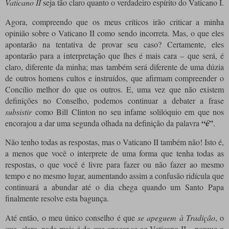
Vaticano II
seja tão claro quanto o verdadeiro espírito do Vaticano I.
Agora, compreendo
que os meus críticos irão criticar a minha
opinião sobre o Vaticano II como sendo incorreta.
Mas, o que eles
apontarão na tentativa de provar seu caso?
Certamente, eles
apontarão para a interpretação que lhes é mais cara – que será, é
claro, diferente da minha;
mas também será diferente de uma dúzia
de outros homens cultos e instruídos, que afirmam compreender o
Concílio melhor do que os outros.
E, uma vez que não existem
definições no Conselho, podemos continuar a debater a frase
subsistir
como Bill Clinton no seu infame solilóquio em que nos
“é”
encorajou a dar uma segunda olhada na definição da palavra
.
Não tenho todas as respostas, mas o Vaticano II também não!
Isto é,
a menos que você o interprete de uma forma que tenha todas as
respostas, o que você é livre para fazer ou não fazer ao mesmo
tempo e no mesmo lugar, aumentando assim a confusão ridícula que
continuará a abundar até o dia chega quando um Santo Papa
finalmente resolve esta bagunça.
Até então, o meu único conselho é que
se apeguem à Tradição
, o
que, claro, nada mais é do que apegar-se ao Vaticano II – porque o