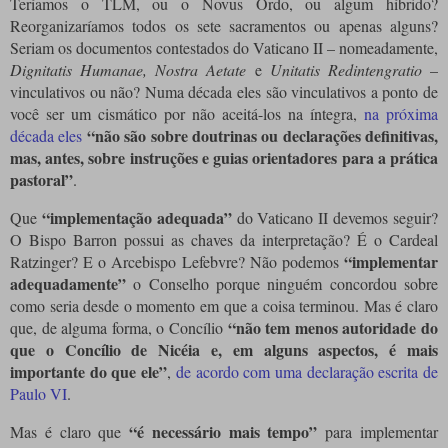
Teríamos o TLM, ou o Novus Ordo, ou algum híbrido?
Reorganizaríamos todos os sete sacramentos ou apenas alguns?
Seriam os documentos contestados do Vaticano II – nomeadamente,
Dignitatis Humanae, Nostra Aetate
e
Unitatis Redintengratio
–
vinculativos ou não?
Numa década eles são vinculativos a ponto de
você ser um cismático por não aceitá-los na íntegra,
na próxima
“não são sobre doutrinas ou declarações definitivas,
década eles
mas, antes, sobre instruções e guias orientadores para a prática
pastoral”
.
“implementação adequada”
Que
do Vaticano II devemos seguir?
O Bispo Barron possui as chaves da interpretação?
É o Cardeal
“implementar
Ratzinger?
E o Arcebispo Lefebvre?
Não podemos
adequadamente”
o Conselho porque ninguém concordou sobre
como seria desde o momento em que a coisa terminou.
Mas é claro
“não tem menos autoridade do
que, de alguma forma, o Concílio
que o Concílio de Nicéia e, em alguns aspectos, é mais
importante do que ele”
,
de acordo com uma declaração escrita de
Paulo VI
.
“é necessário mais tempo”
Mas é claro que
para implementar