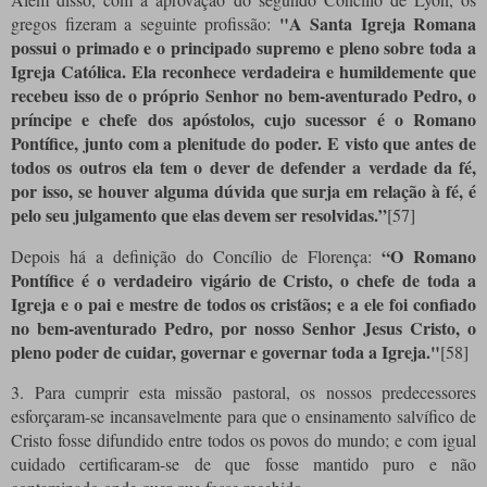
"A Santa Igreja Romana
gregos fizeram a seguinte profissão:
possui o primado e o principado supremo e pleno sobre toda a
Igreja Católica. Ela reconhece verdadeira e humildemente que
recebeu isso de o próprio Senhor no bem-aventurado Pedro, o
príncipe e chefe dos apóstolos, cujo sucessor é o Romano
Pontífice, junto com a plenitude do poder. E visto que antes de
todos os outros ela tem o dever de defender a verdade da fé,
por isso, se houver alguma dúvida que surja em relação à fé, é
pelo seu julgamento que elas devem ser resolvidas.”
[57]
“O Romano
Depois há a definição do Concílio de Florença:
Pontífice é o verdadeiro vigário de Cristo, o chefe de toda a
Igreja e o pai e mestre de todos os cristãos; e a ele foi confiado
no bem-aventurado Pedro, por nosso Senhor Jesus Cristo, o
pleno poder de cuidar, governar e governar toda a Igreja."
[58]
3. Para cumprir esta missão pastoral, os nossos predecessores
esforçaram-se incansavelmente para que o ensinamento salvífico de
Cristo fosse difundido entre todos os povos do mundo; e com igual
cuidado certificaram-se de que fosse mantido puro e não