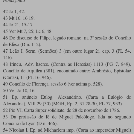
42 Jo 1, 42.
43 Mt 16, 16 19.
44 Jo 21, 15-17.
45 Ver Mt 7, 25; Lc 6, 48.
46 Do discurso de Filipe, legado romano, na 3ª sessão do Concílio
de Éfeso (D n. 112).
47 Leão I, Serm. (Sermões) 3 (em outro lugar 2), cap. 3 (PL 54,
146).
48 Irineu, Adv. haeres. (Contra as Heresias) 1113 (PG 7, 849),
Concílio de Aquilea (381), encontrado entre: Ambrósio, Epistolae
(Cartas), 11 (PL 16, 946).
49 Concílio de Florença, sessão 6 (ver acima p. 528).
50 Ver Jo 10, 16.
51 Ep. anúncio Eulog. Alexandrino. (Carta a Eulógio de
Alexandria), VIII 29 (30) (MGH, Ep. 2, 31 28-30, PL 77, 933).
52 Pio VI, Carta Super soliditate, de 28 de novembro de 1786.
53 Da profissão de fé de Miguel Paleólogo, lida no segundo
Concílio de Lyon (D n. 466).
54 Nicolau I, Ep. ad Michaelem imp. (Carta ao imperador Miguel)