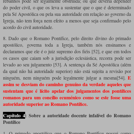
rebanhos pode ser legalmente obstruída; ou que deveria depender
do poder civil, o que os leva a sustentar que o que é determinado
pela Sé Apostólica ou pela sua autoridade em relação ao governo da
Igreja, não tem força nem efeito a menos que seja confirmado pelo
acordo do civil autoridade.
8. Dado que o Romano Pontífice, pelo direito divino do primado
apostólico, governa toda a Igreja, também nós ensinamos e
declaramos que ele é o juiz supremo dos fiéis [52], e que em todos
os casos que caiam sob a jurisdição eclesiástica, recorra pode ser
levado ao seu julgamento [53]. A sentença da Sé Apostólica (além
da qual não há autoridade superior) não está sujeita a revisão por
E
ninguém, nem ninguém pode legalmente julgar a mesma[54].
assim se desviam do caminho genuíno da verdade aqueles que
sustentam que é lícito apelar dos julgamentos dos pontífices
romanos para um concílio ecuménico como se este fosse uma
autoridade superior ao Romano Pontífice.
Capítulo 4
: Sobre a autoridade docente infalível do Romano
Pontífice
1. O primado apostólico que o Romano Pontífice possui como