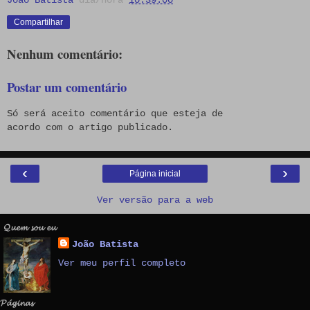
João Batista
dia/hora
10:39:00
Compartilhar
Nenhum comentário:
Postar um comentário
Só será aceito comentário que esteja de
acordo com o artigo publicado.
‹
›
Página inicial
Ver versão para a web
𝓠𝓾𝓮𝓶 𝓼𝓸𝓾 𝓮𝓾
João Batista
Ver meu perfil completo
𝓟𝓪́𝓰𝓲𝓷𝓪𝓼