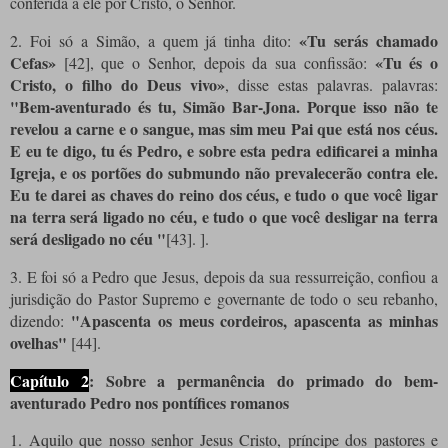
conferida a ele por Cristo, o Senhor.
«Tu serás chamado
2. Foi só a Simão, a quem já tinha dito:
Cefas»
«Tu és o
[42], que o Senhor, depois da sua confissão:
Cristo, o filho do Deus vivo»
, disse estas palavras. palavras:
"Bem-aventurado és tu, Simão Bar-Jona. Porque isso não te
revelou a carne e o sangue, mas sim meu Pai que está nos céus.
E eu te digo, tu és Pedro, e sobre esta pedra edificarei a minha
Igreja, e os portões do submundo não prevalecerão contra ele.
Eu te darei as chaves do reino dos céus, e tudo o que você ligar
na terra será ligado no céu, e tudo o que você desligar na terra
será desligado no céu "
[43]. ].
3. E foi só a Pedro que Jesus, depois da sua ressurreição, confiou a
jurisdição do Pastor Supremo e governante de todo o seu rebanho,
"Apascenta os meus cordeiros, apascenta as minhas
dizendo:
ovelhas"
[44].
Capítulo 2
: Sobre a permanência do primado do bem-
aventurado Pedro nos pontífices romanos
1. Aquilo que nosso senhor Jesus Cristo, príncipe dos pastores e