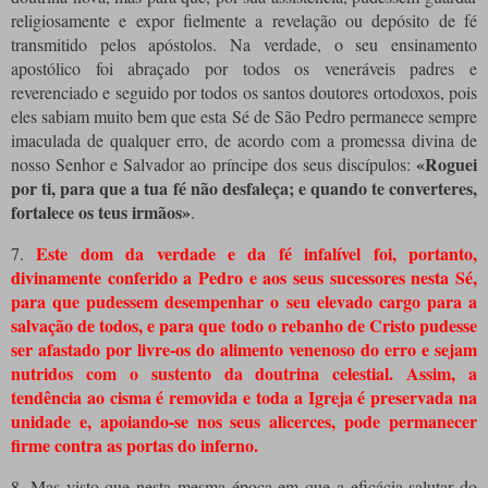
religiosamente e expor fielmente a revelação ou depósito de fé
transmitido pelos apóstolos. Na verdade, o seu ensinamento
apostólico foi abraçado por todos os veneráveis ​​padres e
reverenciado e seguido por todos os santos doutores ortodoxos, pois
eles sabiam muito bem que esta Sé de São Pedro permanece sempre
imaculada de qualquer erro, de acordo com a promessa divina de
«Roguei
nosso Senhor e Salvador ao príncipe dos seus discípulos:
por ti, para que a tua fé não desfaleça; e quando te converteres,
fortalece os teus irmãos»
.
Este dom da verdade e da fé infalível foi, portanto,
7.
divinamente conferido a Pedro e aos seus sucessores nesta Sé,
para que pudessem desempenhar o seu elevado cargo para a
salvação de todos, e para que todo o rebanho de Cristo pudesse
ser afastado por livre-os do alimento venenoso do erro e sejam
nutridos com o sustento da doutrina celestial. Assim, a
tendência ao cisma é removida e toda a Igreja é preservada na
unidade e, apoiando-se nos seus alicerces, pode permanecer
firme contra as portas do inferno.
8. Mas visto que nesta mesma época em que a eficácia salutar do