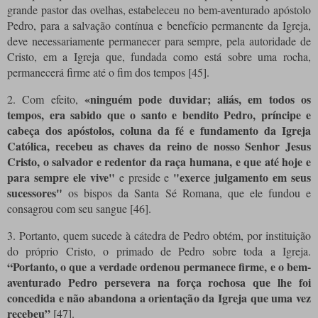
grande pastor das ovelhas, estabeleceu no bem-aventurado apóstolo
Pedro, para a salvação contínua e benefício permanente da Igreja,
deve necessariamente permanecer para sempre, pela autoridade de
Cristo, em a Igreja que, fundada como está sobre uma rocha,
permanecerá firme até o fim dos tempos [45].
«ninguém pode duvidar; aliás, em todos os
2. Com efeito,
tempos, era sabido que o santo e bendito Pedro, príncipe e
cabeça dos apóstolos, coluna da fé e fundamento da Igreja
Católica, recebeu as chaves da reino de nosso Senhor Jesus
Cristo, o salvador e redentor da raça humana, e que até hoje e
para sempre ele vive"
"exerce julgamento em seus
e preside e
sucessores"
os bispos da Santa Sé Romana, que ele fundou e
consagrou com seu sangue [46].
3. Portanto, quem sucede à cátedra de Pedro obtém, por instituição
do próprio Cristo, o primado de Pedro sobre toda a Igreja.
“Portanto, o que a verdade ordenou permanece firme, e o bem-
aventurado Pedro persevera na força rochosa que lhe foi
concedida e não abandona a orientação da Igreja que uma vez
recebeu”
[47].