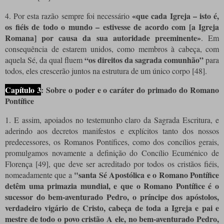
«que cada Igreja – isto é,
4. Por esta razão sempre foi necessário
os fiéis de todo o mundo – estivesse de acordo com [a Igreja
Romana] por causa da sua autoridade preeminente»
. Em
consequência de estarem unidos, como membros à cabeça, com
“os direitos da sagrada comunhão”
aquela Sé, da qual fluem
para
todos, eles crescerão juntos na estrutura de um único corpo [48].
Capítulo 3
: Sobre o poder e o caráter do primado do Romano
Pontífice
1. E assim, apoiados no testemunho claro da Sagrada Escritura, e
aderindo aos decretos manifestos e explícitos tanto dos nossos
predecessores, os Romanos Pontífices, como dos concílios gerais,
promulgamos novamente a definição do Concílio Ecuménico de
Florença [49], que deve ser acreditado por todos os cristãos fiéis,
"santa Sé Apostólica e o Romano Pontífice
nomeadamente que a
detêm uma primazia mundial, e que o Romano Pontífice é o
sucessor do bem-aventurado Pedro, o príncipe dos apóstolos,
verdadeiro vigário de Cristo, cabeça de toda a Igreja e pai e
mestre de todo o povo cristão A ele, no bem-aventurado Pedro,