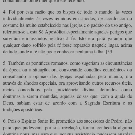
contaminado onde quer que fosse recebido.
4. Foi por esta razão que os bispos de todo o mundo, às vezes
individualmente, às vezes reunidos em sínodos, de acordo com o
costume há muito estabelecido nas Igrejas e o padrão do uso antigo,
referiram-se a esta Sé Apostólica especialmente aqueles perigos que
surgiram em assuntos relativo à fé. Isto era para garantir que
qualquer dano sofrido pela fé fosse reparado naquele lugar, acima
de tudo, onde a fé não pode conhecer nenhuma falha. [59]
5. Também os pontífices romanos, como sugeriam as circunstâncias
da época ou a situação, ora convocando concílios ecuménicos ou
consultando a opinião das Igrejas espalhadas pelo mundo, ora
através de sínodos especiais, ora aproveitando outros recursos úteis,
meios concedidos pela providência divina, definidos como
doutrinas a serem mantidas, aquelas coisas que, com a ajuda de
Deus, sabiam estar de acordo com a Sagrada Escritura e as
tradições apostólicas.
6. Pois o Espírito Santo foi prometido aos sucessores de Pedro, não
para que pudessem, por sua revelação, tornar conhecida alguma
doutrina nova, mas para que, por sua assistência, pudessem guardar