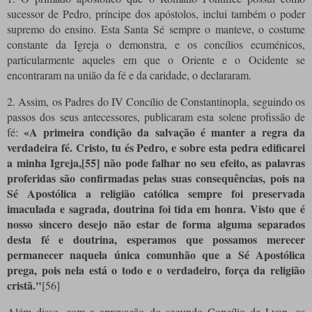
sucessor de Pedro, príncipe dos apóstolos, inclui também o poder
supremo do ensino. Esta Santa Sé sempre o manteve, o costume
constante da Igreja o demonstra, e os concílios ecuménicos,
particularmente aqueles em que o Oriente e o Ocidente se
encontraram na união da fé e da caridade, o declararam.
2. Assim, os Padres do IV Concílio de Constantinopla, seguindo os
passos dos seus antecessores, publicaram esta solene profissão de
«A primeira condição da salvação é manter a regra da
fé:
verdadeira fé. Cristo, tu és Pedro, e sobre esta pedra edificarei
a minha Igreja,[55] não pode falhar no seu efeito, as palavras
proferidas são confirmadas pelas suas consequências, pois na
Sé Apostólica a religião católica sempre foi preservada
imaculada e sagrada, doutrina foi tida em honra. Visto que é
nosso sincero desejo não estar de forma alguma separados
desta fé e doutrina, esperamos que possamos merecer
permanecer naquela única comunhão que a Sé Apostólica
prega, pois nela está o todo e o verdadeiro, força da religião
cristã."
[56]
Além disso, com a aprovação do segundo Concílio de Lyon, os