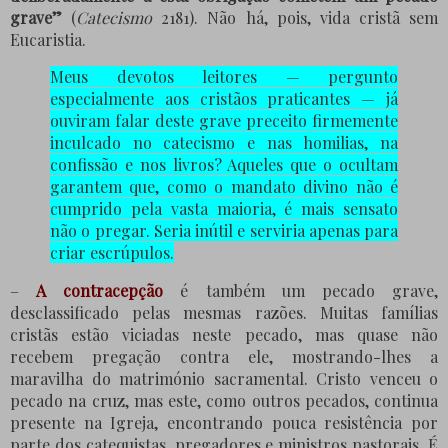
grave”
(
Catecismo
2181). Não há, pois, vida cristã sem
Eucaristia.
Meus devotos leitores — pergunto
especialmente aos cristãos praticantes — já
ouviram falar deste grave preceito firmemente
inculcado no catecismo e nas homilias, na
confissão e nos livros? Aqueles que o ocultam
garantem que, como o mandato divino não é
cumprido pela vasta maioria, é mais sensato
não o pregar. Seria inútil e serviria apenas para
criar escrúpulos.
–
A contracepção
é também um pecado grave,
desclassificado pelas mesmas razões. Muitas famílias
cristãs estão viciadas neste pecado, mas quase não
recebem pregação contra ele, mostrando-lhes a
maravilha do matrimónio sacramental. Cristo venceu o
pecado na cruz, mas este, como outros pecados, continua
presente na Igreja, encontrando pouca resistência por
parte dos catequistas, pregadores e ministros pastorais. É