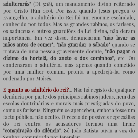
adulterarás"
(Dt 5:18), um mandamento divino reiterado
por Cristo (Rm 13:9). Por isso, quando Jesus pregou o
Evangelho, o adultério do Rei foi um enorme escândalo,
conhecido por todos. Mas os grandes rabinos, os fariseus,
os saduceus e outros guardiões da Lei divina, não deram
importância. Em vez disso, denunciaram
"não lavar as
mãos antes de comer"
,
"não guardar o sábado"
quando se
tratava de uma pessoa gravemente doente,
"não pagar o
dízimo da hortelã, do aneto e dos cominhos"
, etc. Ou
condenaram o adultério, mas apenas quando cometido
por uma mulher comum, pronta a apedrejá-la, como
ordenado por Moisés.
E quanto ao adultério do rei?
... Não há registo de qualquer
denúncia por parte dos principais rabinos judeus, nem das
escolas doutrinárias e morais mais prestigiadas do povo,
como os fariseus. Ninguém se apercebeu, embora fosse um
facto público, não oculto. O receio de possíveis represálias
do rei contra os acusadores formou uma firme
"conspiração do silêncio"
. Só João Batista ouviu a voz do
Senhor, comunicada por Jeremias: