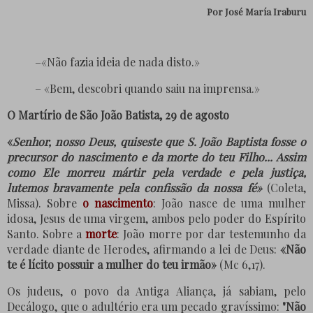
Por
José María Iraburu
–«Não fazia ideia de nada disto.»
– «Bem, descobri quando saiu na imprensa.»
O Martírio de São João Batista, 29 de agosto
«
Senhor, nosso Deus, quiseste que S. João Baptista fosse o
precursor do nascimento e da morte do teu Filho... Assim
como Ele morreu mártir pela verdade e pela justiça,
lutemos bravamente pela confissão da nossa fé»
(Coleta,
Missa). Sobre
o nascimento
: João nasce de uma mulher
idosa, Jesus de uma virgem, ambos pelo poder do Espírito
Santo. Sobre a
morte
: João morre por dar testemunho da
verdade diante de Herodes, afirmando a lei de Deus:
«Não
te é lícito possuir a mulher do teu irmão»
(Mc 6,17).
Os judeus, o povo da Antiga Aliança, já sabiam, pelo
Decálogo, que o adultério era um pecado gravíssimo:
"Não