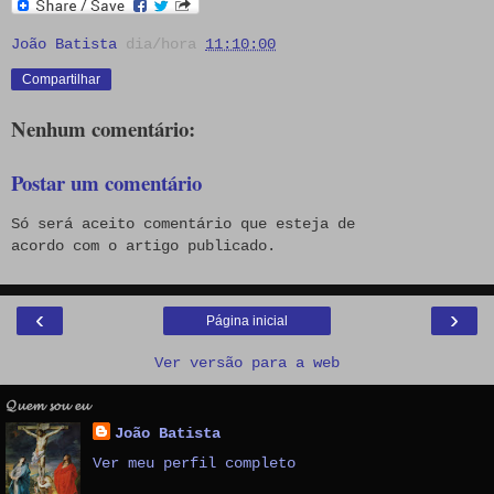
João Batista
dia/hora
11:10:00
Compartilhar
Nenhum comentário:
Postar um comentário
Só será aceito comentário que esteja de
acordo com o artigo publicado.
‹
›
Página inicial
Ver versão para a web
𝓠𝓾𝓮𝓶 𝓼𝓸𝓾 𝓮𝓾
João Batista
Ver meu perfil completo