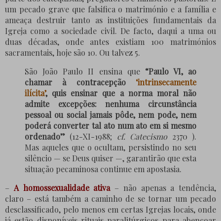
um pecado grave que falsifica o matrimónio e a família e
ameaça destruir tanto as instituições fundamentais da
Igreja como a sociedade civil. De facto, daqui a uma ou
duas décadas, onde antes existiam 100 matrimónios
sacramentais, hoje são 10. Ou talvez 5.
São João Paulo II ensina que
“Paulo VI, ao
chamar à contracepção
‘intrinsecamente
ilícita’
, quis ensinar que a norma moral não
admite excepções: nenhuma circunstância
pessoal ou social jamais pôde, nem pode, nem
poderá converter tal ato num ato em si mesmo
ordenado”
(12-XI-1988;
cf.
Catecismo
2370
).
Mas aqueles que o ocultam, persistindo no seu
silêncio — se Deus quiser —, garantirão que esta
situação pecaminosa continue em apostasia.
–
A homossexualidade ativa
– não apenas a tendência,
claro – está também a caminho de se tornar um pecado
desclassificado, pelo menos em certas Igrejas locais, onde
já estão disponíveis rituais paralitúrgicos para abençoar