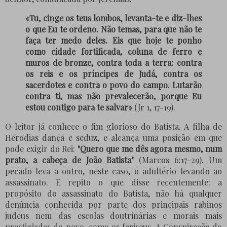
«Tu, cinge os teus lombos, levanta-te e diz-lhes
o que Eu te ordeno. Não temas, para que não te
faça ter medo deles. Eis que hoje te ponho
como cidade fortificada, coluna de ferro e
muros de bronze, contra toda a terra: contra
os reis e os príncipes de Judá, contra os
sacerdotes e contra o povo do campo. Lutarão
contra ti, mas não prevalecerão, porque Eu
estou contigo para te salvar»
(Jr 1, 17-19).
O leitor já conhece o fim glorioso do Batista. A filha de
Herodias dança e seduz, e alcança uma posição em que
pode exigir do Rei:
"Quero que me dês agora mesmo, num
prato, a cabeça de João Batista"
(Marcos 6:17-29). Um
pecado leva a outro, neste caso, o adultério levando ao
assassinato. E repito o que disse recentemente: a
propósito do assassinato do Batista, não há qualquer
denúncia conhecida por parte dos principais rabinos
judeus nem das escolas doutrinárias e morais mais
prestigiadas do povo, como os fariseus. A Conspiração do