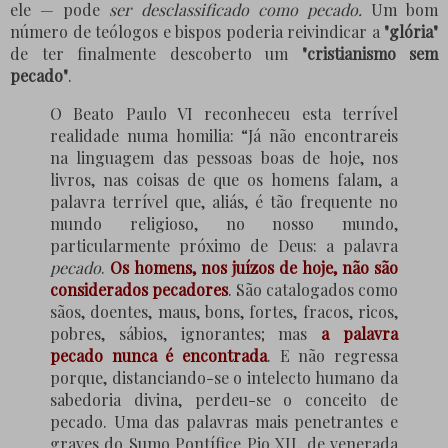
ele — pode
ser desclassificado como pecado.
Um bom
número de teólogos e bispos poderia reivindicar a
"glória"
de ter finalmente descoberto um
"cristianismo sem
pecado"
.
O Beato Paulo VI reconheceu esta terrível
realidade numa homilia: “Já não encontrareis
na linguagem das pessoas boas de hoje, nos
livros, nas coisas de que os homens falam, a
palavra terrível que, aliás, é tão frequente no
mundo religioso, no nosso mundo,
particularmente próximo de Deus: a palavra
pecado
.
Os homens, nos juízos de hoje, não são
considerados pecadores
. São catalogados como
sãos, doentes, maus, bons, fortes, fracos, ricos,
pobres, sábios, ignorantes; mas
a palavra
pecado nunca é encontrada
. E não regressa
porque, distanciando-se o intelecto humano da
sabedoria divina, perdeu-se o conceito de
pecado. Uma das palavras mais penetrantes e
graves do Sumo Pontífice Pio XII, de venerada