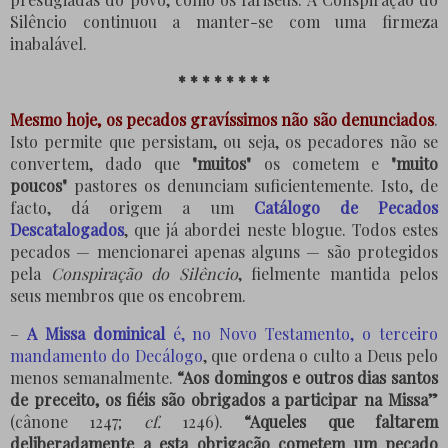
Silêncio continuou a manter-se com uma firmeza
inabalável.
* * * * * * * *
Mesmo hoje, os pecados gravíssimos não são denunciados
.
Isto permite que persistam, ou seja, os pecadores não se
convertem, dado que
"muitos"
os cometem e
"muito
poucos"
pastores os denunciam suficientemente. Isto, de
facto, dá origem a um
Catálogo de Pecados
Descatalogados
, que já abordei neste blogue. Todos estes
pecados — mencionarei apenas alguns — são protegidos
pela
Conspiração do Silêncio
, fielmente mantida pelos
seus membros que os encobrem.
–
A Missa dominical
é, no Novo Testamento, o terceiro
mandamento do Decálogo
, que ordena o culto a Deus pelo
menos semanalmente.
“Aos domingos e outros dias santos
de preceito, os fiéis são obrigados a participar na Missa”
(cânone 1247;
cf.
1246).
“Aqueles que faltarem
deliberadamente a esta obrigação cometem um pecado