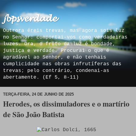
𝓳𝓫𝓹𝓼𝓿𝓮𝓻𝓭𝓪𝓭𝓮
Outrora éreis trevas, mas agora sois luz
no Senhor: comportai-vos como verdadeiras
luzes. Ora, o fruto da luz é bondade,
justiça e verdade. Procurai o que é
agradável ao Senhor, e não tenhais
cumplicidade nas obras infrutíferas das
trevas; pelo contrário, condenai-as
abertamente. (Ef 5, 8-11)
TERÇA-FEIRA, 24 DE JUNHO DE 2025
Herodes, os dissimuladores e o martírio
de São João Batista