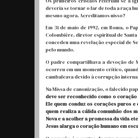
Os primeiros cristãos referiam-se à I
deveria se tornar o lar de toda a raça 
mesmo agora. Acreditamos nisso?
Em 31 de maio de 1992, em Roma, o Papa
Colombière, diretor espiritual de Santa
concedeu uma revelação especial de S
pelo mundo.
O padre compartilhava a devoção de Ma
ocorreu em um momento crítico, quando
cambaleava devido à corrupção interna
Na Missa de canonização, o falecido p
deve ser reconhecido como o coração d
Ele quem conduz os corações puros e o
quem realiza a cálida comunhão dos m
Nova e a acolher a promessa da vida et
Jesus alarga o coração humano em escal