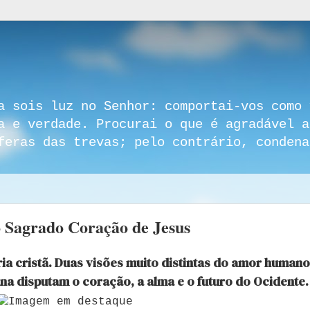
a sois luz no Senhor: comportai-vos como 
a e verdade. Procurai o que é agradável a
feras das trevas; pelo contrário, condena
o Sagrado Coração de Jesus
a cristã. Duas visões muito distintas do amor humano
a disputam o coração, a alma e o futuro do Ocidente