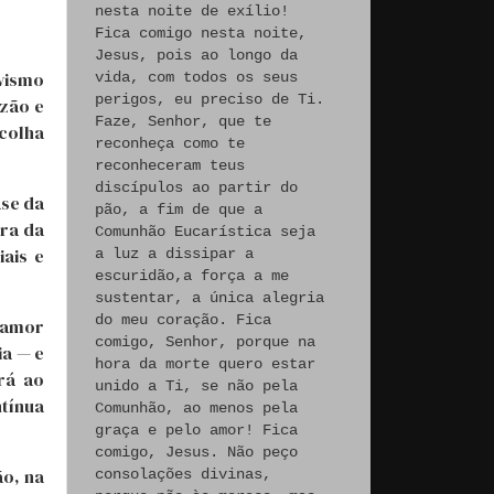
nesta noite de exílio!
Fica comigo nesta noite,
Jesus, pois ao longo da
ivismo
vida, com todos os seus
perigos, eu preciso de Ti.
azão e
Faze, Senhor, que te
colha
reconheça como te
reconheceram teus
discípulos ao partir do
ase da
pão, a fim de que a
ira da
Comunhão Eucarística seja
ais e
a luz a dissipar a
escuridão,a força a me
sustentar, a única alegria
do meu coração. Fica
 amor
comigo, Senhor, porque na
ia — e
hora da morte quero estar
rá ao
unido a Ti, se não pela
tínua
Comunhão, ao menos pela
graça e pelo amor! Fica
comigo, Jesus. Não peço
o, na
consolações divinas,