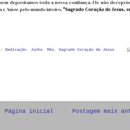
uem depositamos toda a nossa confiança. Ele não decepcio
a e Amor pelo mundo inteiro.
"Sagrado Coração de Jesus, e
as:
Dedicação
,
Junho
,
Mês
,
Sagrado Coração de Jesus
Página inicial
Postagem mais an