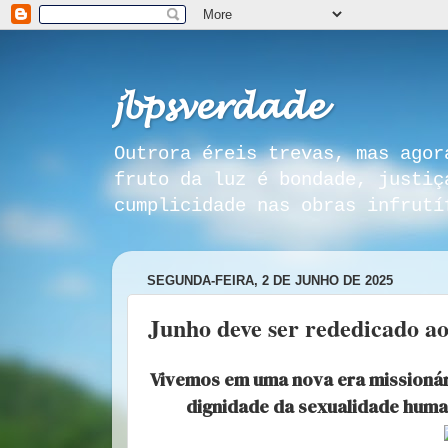
𝓳𝓫𝓹𝓼𝓿𝓮𝓻𝓭𝓪𝓭𝓮
Outrora éreis trevas, mas agor
fruto da luz é bondade, justiç
cumplicidade nas obras infrutí
SEGUNDA-FEIRA, 2 DE JUNHO DE 2025
Junho deve ser rededicado a
Vivemos em uma nova era missionári
dignidade da sexualidade human