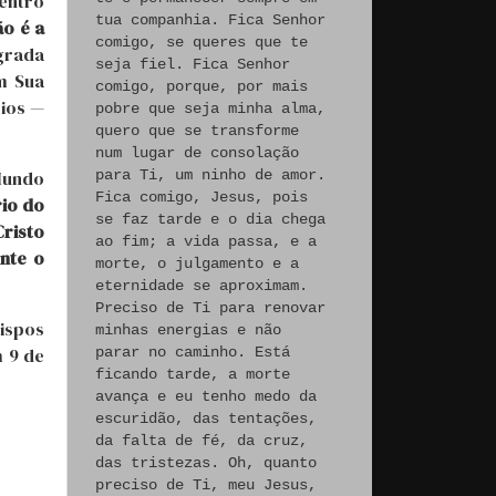
dentro
tua companhia. Fica Senhor
o é a
comigo, se queres que te
grada
seja fiel. Fica Senhor
m Sua
comigo, porque, por mais
eios —
pobre que seja minha alma,
quero que se transforme
num lugar de consolação
Mundo
para Ti, um ninho de amor.
Fica comigo, Jesus, pois
io do
se faz tarde e o dia chega
Cristo
ao fim; a vida passa, e a
ente o
morte, o julgamento e a
eternidade se aproximam.
Preciso de Ti para renovar
bispos
minhas energias e não
 9 de
parar no caminho. Está
ficando tarde, a morte
avança e eu tenho medo da
escuridão, das tentações,
da falta de fé, da cruz,
das tristezas. Oh, quanto
preciso de Ti, meu Jesus,