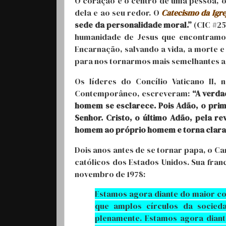
O coração é o centro de uma pessoa, o
dela e ao seu redor. O
Catecismo da Igre
sede da personalidade moral.”
(CIC #25
humanidade de Jesus que encontramo
Encarnação, salvando a vida, a morte 
para nos tornarmos mais semelhantes a 
Os líderes do Concílio Vaticano II,
Contemporâneo, escreveram:
“A verda
homem se esclarece. Pois Adão, o prime
Senhor. Cristo, o último Adão, pela r
homem ao próprio homem e torna clara
Dois anos antes de se tornar papa, o Ca
católicos dos Estados Unidos. Sua fra
novembro de 1978:
Estamos agora diante do maior con
que amplos círculos da socied
plenamente. Estamos agora diante 