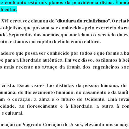
se confronto está nos planos da providência divina. É uma
frentar.
o XVI certa vez chamou de
"ditadura do relativismo"
. O relat
s objetivas que possam ser conhecidas pelo exercício da r
ade. Separados das normas que norteiam o exercício da es
o, estamos em rápido declínio como cultura.
adeiro que possa ser conhecido por todos e que forme a b
 para a liberdade autêntica. Em vez disso, oscilamos à be
o mais recente no avanço da tirania dos engenheiros soci
cristã. Essas visões tão distintas da pessoa humana, do
humana, do florescimento humano, do casamento e da famíl
am o coração, a alma e o futuro do Ocidente. Uma leva
cidade, ao florescimento e à liberdade, a outra à con
e cultural.
oração ao Sagrado Coração de Jesus, elevando nossa naçã