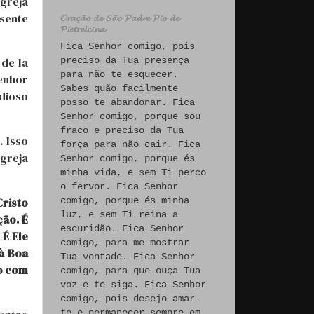
Igreja
esente
𝓞𝓻𝓪𝓬̧𝓪̃𝓸 𝓭𝓮 𝓢𝓪̃𝓸 𝓟𝓪𝓭𝓻𝓮 𝓟𝓲𝓸 𝓭𝓮
𝓟𝓲𝓮𝓽𝓻𝓮𝓵𝓬𝓲𝓷𝓪
Fica Senhor comigo, pois
preciso da Tua presença
 de la
para não te esquecer.
Senhor
Sabes quão facilmente
dioso
posso te abandonar. Fica
Senhor comigo, porque sou
fraco e preciso da Tua
 Isso
força para não cair. Fica
Igreja
Senhor comigo, porque és
minha vida, e sem Ti perco
o fervor. Fica Senhor
Cristo
comigo, porque és minha
luz, e sem Ti reina a
ção. É
escuridão. Fica Senhor
 É Ele
comigo, para me mostrar
à Boa
Tua vontade. Fica Senhor
ão com
comigo, para que ouça Tua
voz e te siga. Fica Senhor
comigo, pois desejo amar-
te e permanecer sempre em