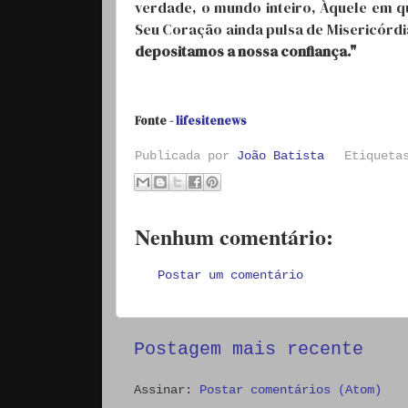
verdade, o mundo inteiro, Àquele em q
Seu Coração ainda pulsa de Misericórdi
depositamos a nossa confiança."
Fonte -
lifesitenews
Publicada por
João Batista
Etiquet
Nenhum comentário:
Postar um comentário
Postagem mais recente
Assinar:
Postar comentários (Atom)