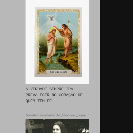
A VERDADE SEMPRE IRÁ
PREVALECER NO CORAÇÃO DE
QUEM TEM FÉ.
𝓢𝓪𝓷𝓽𝓪 𝓣𝓮𝓻𝓮𝓼𝓲𝓷𝓱𝓪 𝓭𝓸 𝓜𝓮𝓷𝓲𝓷𝓸 𝓙𝓮𝓼𝓾𝓼