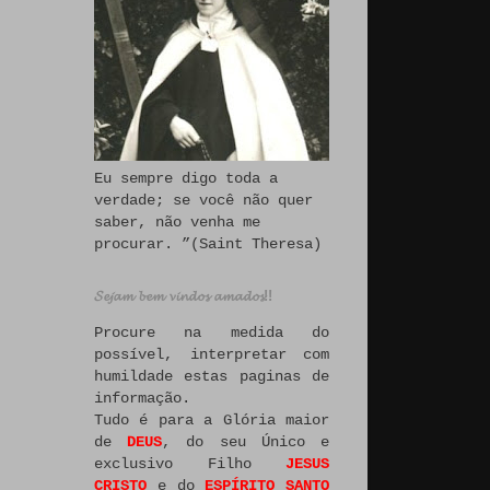
Eu sempre digo toda a
verdade; se você não quer
saber, não venha me
procurar. ”(Saint Theresa)
𝓢𝓮𝓳𝓪𝓶 𝓫𝓮𝓶 𝓿𝓲𝓷𝓭𝓸𝓼 𝓪𝓶𝓪𝓭𝓸𝓼!!
Procure na medida do
possível, interpretar com
humildade estas paginas de
informação.
Tudo é para a Glória maior
de
DEUS
, do seu Único e
exclusivo Filho
JESUS
CRISTO
e do
ESPÍRITO SANTO