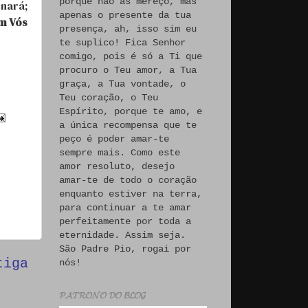
porque não às mereço, mas
nará;
apenas o presente da tua
m Vós
presença, ah, isso sim eu
te suplico! Fica Senhor
comigo, pois é só a Ti que
procuro o Teu amor, a Tua
graça, a Tua vontade, o
Teu coração, o Teu
Espírito, porque te amo, e
a única recompensa que te
peço é poder amar-te
sempre mais. Como este
amor resoluto, desejo
amar-te de todo o coração
enquanto estiver na terra,
para continuar a te amar
perfeitamente por toda a
eternidade. Assim seja.
São Padre Pio, rogai por
tiga
nós!
𝓟𝓐𝓣𝓡𝓞𝓝𝓞 𝓓𝓞 𝓑𝓛𝓞𝓖