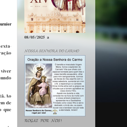
urnier
𝟎𝟖/𝟎𝟓/𝟐𝟎𝟐𝟓 𝐚
sexta-
𝓝𝓞𝓢𝓢𝓐 𝓢𝓔𝓝𝓗𝓞𝓡𝓐 𝓓𝓞 𝓒𝓐𝓡𝓜𝓞
ração
 viver
mundo
tã. Ao
rem de
o que
𝓡𝓞𝓖𝓐𝓘 𝓟𝓞𝓡 𝓝𝓞́𝓢!