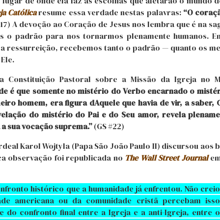
 lugar de onde ela faz as escolhas que afetarão o mundo 
ja Católica
resume essa verdade nestas palavras:
“O coraçã
17) A devoção ao Coração de Jesus nos lembra que é na sa
s o padrão para nos tornarmos plenamente humanos. E
e a ressurreição, recebemos tanto o padrão — quanto os m
Ele.
 na Constituição Pastoral sobre a Missão da Igreja no 
de é que somente no mistério do Verbo encarnado o mistér
iro homem, era figura dAquele que havia de vir, a saber, 
evelação do mistério do Pai e do Seu amor, revela plenam
 a sua vocação suprema.”
(GS #22)
rdeal Karol Wojtyla (Papa São João Paulo II) discursou aos 
nca observação foi republicada no
The Wall Street Journal
em
fronto histórico que a humanidade já enfrentou. Não creio
ade americana ou da comunidade cristã percebam isso
do confronto final entre a Igreja e a anti-Igreja, entre o