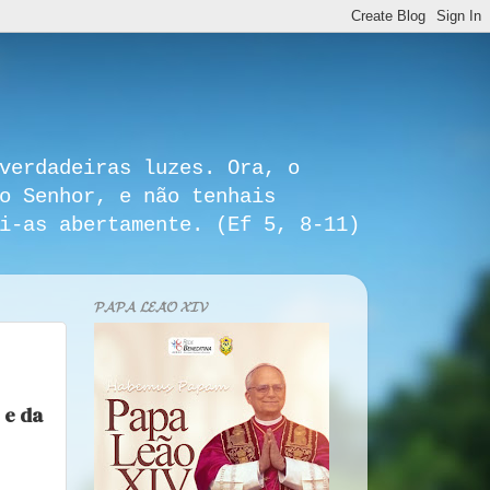
verdadeiras luzes. Ora, o
o Senhor, e não tenhais
i-as abertamente. (Ef 5, 8-11)
𝓟𝓐𝓟𝓐 𝓛𝓔𝓐̃𝓞 𝓧𝓘𝓥
 e da
.