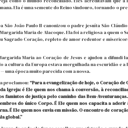
greja como o mundo reconciliado. Eles acreditavam que a 
humana. Ela é uma semente do Reino vindouro, tornando-o pr
 São João Paulo II canonizou o padre jesuíta São Cláudio
 Margarida Maria de Alacoque. Ela foi a religiosa a quem o 
eu Sagrado Coração, repleto de amor redentor e misericor
rgarida Maria ao Coração de Jesus e ajudou a difundi-la.
 a cultura da Europa estava mergulhada na escuridão e a 
 — uma época muito parecida com a nossa.
apa proclamou:
“Para a evangelização de hoje, o Coração de 
a Igreja: é Ele quem nos chama à conversão, à reconcilia
s famintos de justiça pelo caminho das Bem-Aventuranças.
embros do único Corpo. É Ele quem nos capacita a aderir 
erna. É Ele quem nos envia em missão. O encontro de coraç
a global.”