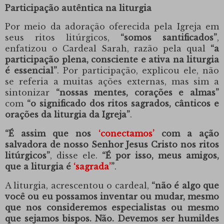
Participação autêntica na liturgia
Por meio da adoração oferecida pela Igreja em
seus ritos litúrgicos,
“somos santificados”
,
enfatizou
o Cardeal Sarah
, razão pela qual
“a
participação plena, consciente e ativa na liturgia
é essencial”
. Por participação, explicou ele, não
se referia a muitas ações externas, mas sim a
sintonizar
“nossas mentes, corações e almas”
com
“o significado dos ritos sagrados, cânticos e
orações da liturgia da Igreja”
.
“É assim que nos
‘conectamos’
com a ação
salvadora de nosso Senhor Jesus Cristo nos ritos
litúrgicos”
, disse ele.
“É por isso, meus amigos,
que a liturgia é
‘sagrada’
”
.
A liturgia, acrescentou o cardeal,
“não é algo que
você ou eu possamos inventar ou mudar, mesmo
que nos consideremos especialistas ou mesmo
que sejamos bispos. Não. Devemos ser humildes