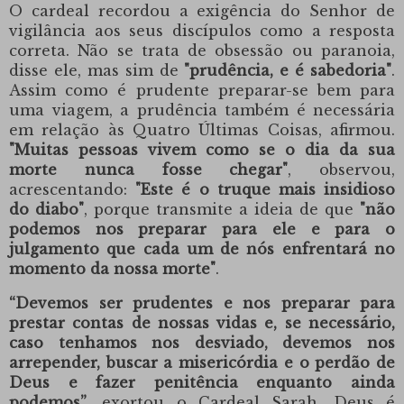
O cardeal recordou a exigência do Senhor de
vigilância aos seus discípulos como a resposta
correta. Não se trata de obsessão ou paranoia,
disse ele, mas sim de
"prudência, e é sabedoria"
.
Assim como é prudente preparar-se bem para
uma viagem, a prudência também é necessária
em relação às Quatro Últimas Coisas, afirmou.
"Muitas pessoas vivem como se o dia da sua
morte nunca fosse chegar"
, observou,
acrescentando:
"Este é o truque mais insidioso
do diabo"
, porque transmite a ideia de que
"não
podemos nos preparar para ele e para o
julgamento que cada um de nós enfrentará no
momento da nossa morte"
.
“Devemos ser prudentes e nos preparar para
prestar contas de nossas vidas e, se necessário,
caso tenhamos nos desviado, devemos nos
arrepender, buscar a misericórdia e o perdão de
Deus e fazer penitência enquanto ainda
podemos”
, exortou
o Cardeal Sarah
. Deus é