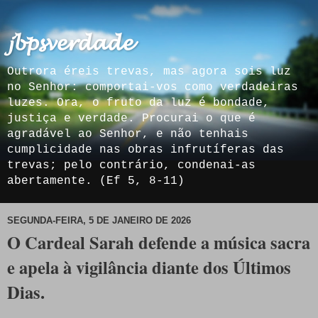
𝓳𝓫𝓹𝓼𝓿𝓮𝓻𝓭𝓪𝓭𝓮
Outrora éreis trevas, mas agora sois luz
no Senhor: comportai-vos como verdadeiras
luzes. Ora, o fruto da luz é bondade,
justiça e verdade. Procurai o que é
agradável ao Senhor, e não tenhais
cumplicidade nas obras infrutíferas das
trevas; pelo contrário, condenai-as
abertamente. (Ef 5, 8-11)
SEGUNDA-FEIRA, 5 DE JANEIRO DE 2026
O Cardeal Sarah defende a música sacra
e apela à vigilância diante dos Últimos
Dias.