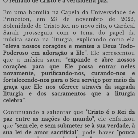
O reinado de Cristo e a verdadeira paz.
Em uma homilia na
Capela da Universidade de
Princeton
,
em 23 de novembro de 2025,
Solenidade de Cristo Rei no novo rito,
o Cardeal
Sarah
prosseguiu com o tema do papel da
música sacra na liturgia, explicando como ela
“eleva nossos corações e mentes a Deus Todo-
Poderoso em adoração a Ele”
. Ele acrescentou
que a música sacra
“expande e abre nossos
corações para que Ele possa entrar neles
novamente, purificando-nos, curando-nos e
fortalecendo-nos para o Seu serviço por meio da
graça que Ele nos oferece através da sagrada
liturgia e dos sacramentos que a liturgia
celebra”
.
Continuando a salientar que
"Cristo é o Rei da
paz entre as nações do mundo"
, ele enfatizou
que
"sem ele, e sem submeter-se à sua verdade, à
sua lei de amor sacrificial"
, pode haver
"pouca