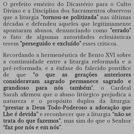
O prefeito emérito do
Dicastério para o Culto
Divino e a Disciplina dos Sacramentos
observou
que a liturgia
"tornou-se politizada"
nas últimas
décadas e defendeu aqueles que legitimamente
apontaram abusos, denunciando como
"errado"
o fato de algumas autoridades eclesiásticas
terem
"perseguido e excluído"
esses críticos.
Recordando a hermenêutica de
Bento XVI
sobre
a continuidade entre a liturgia reformada e a
pré-reformada, e a ênfase do falecido pontífice
de que
“o que as gerações anteriores
consideravam sagrado permanece sagrado e
grandioso para nós também”
,
o Cardeal
Sarah
afirmou que o abuso litúrgico prejudica a
natureza e o propósito duplos da liturgia:
“prestar a Deus Todo-Poderoso a adoração que
Lhe é devida”
e reconhecer que a liturgia
“não se
trata do que fazemos”
, mas sim do que o Senhor
“faz por nós e em nós”
.