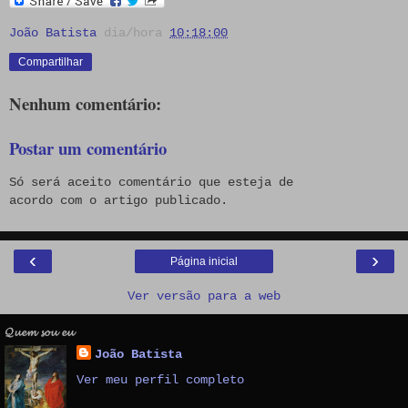
João Batista
dia/hora
10:18:00
Compartilhar
Nenhum comentário:
Postar um comentário
Só será aceito comentário que esteja de
acordo com o artigo publicado.
‹
›
Página inicial
Ver versão para a web
𝓠𝓾𝓮𝓶 𝓼𝓸𝓾 𝓮𝓾
João Batista
Ver meu perfil completo