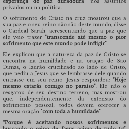
esperança de paz duradoura"
nos assuntos
privados ou na política.
O sofrimento de Cristo na cruz mostrou que a
sua paz e o seu reino não são deste mundo, disse
o Cardeal Sarah
, acrescentando que a paz que
ele veio trazer
"transcende até mesmo o pior
sofrimento que este mundo pode infligir"
.
Ele explicou que a natureza da paz de Cristo se
encontra na humildade e na oração de
São
Dimas
, o ladrão crucificado ao lado de Cristo,
que pediu a Jesus que se lembrasse dele quando
entrasse em seu reino. Jesus respondeu:
"Hoje
mesmo estarás comigo no paraíso"
. Ele não o
resgatou de seu destino terreno, mas mostrou
que, independentemente da extensão do
sofrimento pessoal, todos devem oferecer a
mesma oração
"com toda a humildade"
.
“Porque é aceitando nossos sofrimentos e
buscando o reino de Deus acima de tudo (cf.