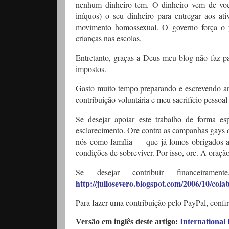
nenhum dinheiro tem. O dinheiro vem de voc
iníquos) o seu dinheiro para entregar aos at
movimento homossexual. O governo força o po
crianças nas escolas.
Entretanto, graças a Deus meu blog não faz p
impostos.
Gasto muito tempo preparando e escrevendo ar
contribuição voluntária e meu sacrifício pessoal
Se desejar apoiar este trabalho de forma esp
esclarecimento. Ore contra as campanhas gays q
nós como família — que já fomos obrigados a 
condições de sobreviver. Por isso, ore. A oraçã
Se desejar contribuir financeirame
http://juliosevero.blogspot.com/2006/10/col
Para fazer uma contribuição pelo PayPal, confi
Versão em inglês deste artigo:
International