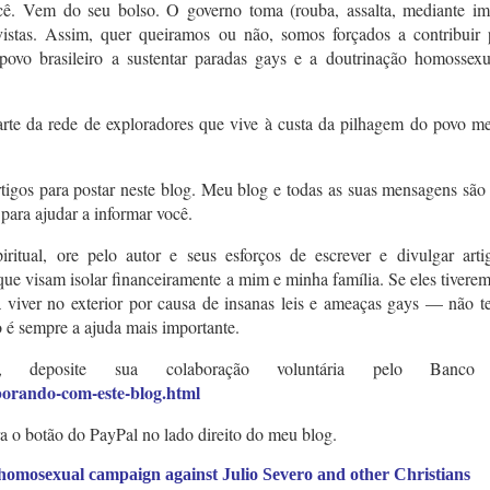
ê. Vem do seu bolso. O governo toma (rouba, assalta, mediante im
ivistas. Assim, quer queiramos ou não, somos forçados a contribuir 
vo brasileiro a sustentar paradas gays e a doutrinação homossexu
arte da rede de exploradores que vive à custa da pilhagem do povo me
tigos para postar neste blog. Meu blog e todas as suas mensagens são
 para ajudar a informar você.
iritual, ore pelo autor e seus esforços de escrever e divulgar arti
ue visam isolar financeiramente a mim e minha família. Se eles tiverem
viver no exterior por causa de insanas leis e ameaças gays — não t
o é sempre a ajuda mais importante.
nte, deposite sua colaboração voluntária pelo Banco 
aborando-com-este-blog.html
ra o botão do PayPal no lado direito do meu blog.
 homosexual campaign against Julio Severo and other Christians