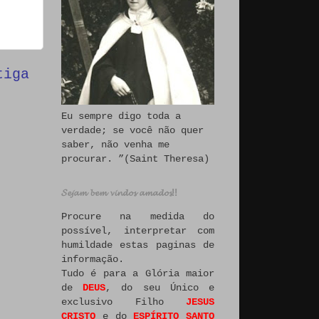
tiga
Eu sempre digo toda a
verdade; se você não quer
saber, não venha me
procurar. ”(Saint Theresa)
𝓢𝓮𝓳𝓪𝓶 𝓫𝓮𝓶 𝓿𝓲𝓷𝓭𝓸𝓼 𝓪𝓶𝓪𝓭𝓸𝓼!!
Procure na medida do
possível, interpretar com
humildade estas paginas de
informação.
Tudo é para a Glória maior
de
DEUS
, do seu Único e
exclusivo Filho
JESUS
CRISTO
e do
ESPÍRITO SANTO