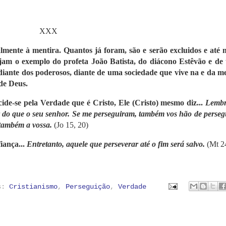
XXX
lmente à mentira. Quantos já foram, são e serão excluidos e até
jam o exemplo do profeta João Batista, do diácono Estêvão e de 
ante dos poderosos, diante de uma sociedade que vive na e da me
 de Deus.
ide-se pela Verdade que é Cristo, Ele (Cristo) mesmo diz...
Lembr
r do que o seu senhor. Se me perseguiram, também vos hão de persegu
também a vossa.
(Jo 15, 20)
iança...
Entretanto, aquele que perseverar até o fim será salvo.
(Mt 2
as:
Cristianismo
,
Perseguição
,
Verdade