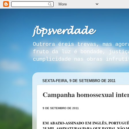
𝓳𝓫𝓹𝓼𝓿𝓮𝓻𝓭𝓪𝓭𝓮
Outrora éreis trevas, mas agor
fruto da luz é bondade, justiç
cumplicidade nas obras infrutí
SEXTA-FEIRA, 9 DE SETEMBRO DE 2011
Campanha homossexual interna
9 DE SETEMBRO DE 2011
EM ABAIXO-ASSINADO EM INGLÊS, PORTUGUÊ
25 MIL ASSINATURAS PARA QUE PAYPAL NÃO 