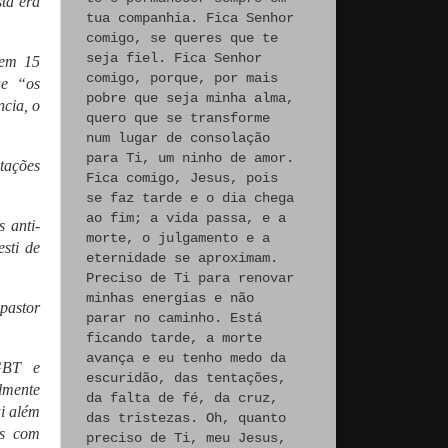
ta era
tua companhia. Fica Senhor
comigo, se queres que te
seja fiel. Fica Senhor
 em 15
comigo, porque, por mais
ue “os
pobre que seja minha alma,
ncia, o
quero que se transforme
num lugar de consolação
para Ti, um ninho de amor.
tações
Fica comigo, Jesus, pois
se faz tarde e o dia chega
ao fim; a vida passa, e a
 anti-
morte, o julgamento e a
sti de
eternidade se aproximam.
Preciso de Ti para renovar
minhas energias e não
pastor
parar no caminho. Está
ficando tarde, a morte
avança e eu tenho medo da
LGBT e
escuridão, das tentações,
almente
da falta de fé, da cruz,
ai além
das tristezas. Oh, quanto
is com
preciso de Ti, meu Jesus,