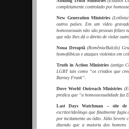
Abiding Truth Ministries
(Estados Un
completamente controlado por homossex
New Generation Ministries
(Letônia/
outros países. Em um vídeo gravado
homossexuais não são pessoas felizes n
que não lhes dá o direito de violar outr
Noua Dreaptă
(Romênia/Balcãs) Grup
homofóbicas e ataques violentos em c
Truth in Action Ministries
(antigo C
LGBT tais como “os cristãos que cree
Barney Frank”.
Dove World Outreach Ministries
(Es
predica que “a homossexualidade faz 
Last Days Watchman – site de 
escritor/ideólogo que finalmente fugiu
por incitamento ao ódio. Júlio Severo 
dizendo que a maioria dos homens 