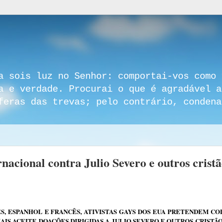
a sois luz no Senhor: comportai-vos como 
a e verdade. Procurai o que é agradável a
feras das trevas; pelo contrário, condena
cional contra Julio Severo e outros cristã
S, ESPANHOL E FRANCÊS, ATIVISTAS GAYS DOS EUA PRETENDEM C
MAIS ACEITE DOAÇÕES DIRIGIDAS A JULIO SEVERO E OUTROS CRISTÃ