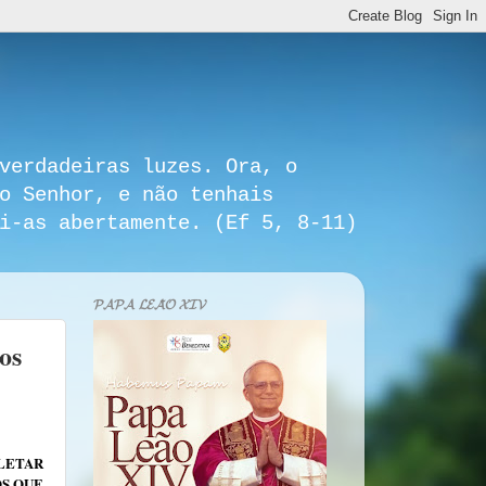
verdadeiras luzes. Ora, o
o Senhor, e não tenhais
i-as abertamente. (Ef 5, 8-11)
𝓟𝓐𝓟𝓐 𝓛𝓔𝓐̃𝓞 𝓧𝓘𝓥
os
OLETAR
OS QUE