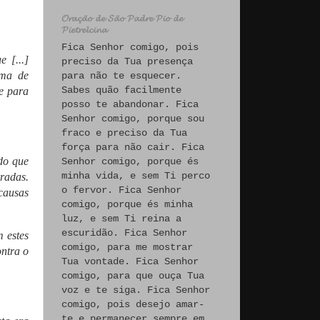
𝓞𝓻𝓪𝓬̧𝓪̃𝓸 𝓭𝓮 𝓢𝓪̃𝓸 𝓟𝓪𝓭𝓻𝓮 𝓟𝓲𝓸 𝓭𝓮
𝓟𝓲𝓮𝓽𝓻𝓮𝓵𝓬𝓲𝓷𝓪
Fica Senhor comigo, pois
 [...]
preciso da Tua presença
ema de
para não te esquecer.
Sabes quão facilmente
e para
posso te abandonar. Fica
Senhor comigo, porque sou
fraco e preciso da Tua
força para não cair. Fica
do que
Senhor comigo, porque és
minha vida, e sem Ti perco
radas.
o fervor. Fica Senhor
causas
comigo, porque és minha
luz, e sem Ti reina a
escuridão. Fica Senhor
 estes
comigo, para me mostrar
ntra o
Tua vontade. Fica Senhor
comigo, para que ouça Tua
voz e te siga. Fica Senhor
comigo, pois desejo amar-
te e permanecer sempre em