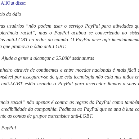
,
AllOut disse
:
io do ódio
eus usuários “não podem usar o serviço PayPal para atividades que
tolerância racial”, mas o PayPal acabou se convertendo no sist
stas anti-LGBT ao redor do mundo. O PayPal deve agir imediatament
ina que promova o ódio anti-LGBT.
Ajude a gente a alcançar a 25.000’ assinaturas
nheiro através de continentes e entre moedas nacionais é mais fácil 
sável por assegurar-se de que esta tecnologia não caia nas mãos er
 e anti-LGBT estão usando o PayPal para arrecadar fundos a suas 
rância racial” não apenas é contra as regras do PayPal como também
 credibilidade da companhia. Pedimos ao PayPal que se una à luta co
ente as contas de grupos extremistas anti-LGBT.
o PayPal