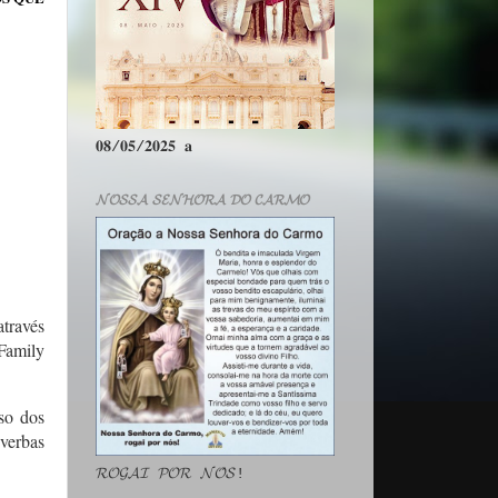
𝟎𝟖/𝟎𝟓/𝟐𝟎𝟐𝟓 𝐚
𝓝𝓞𝓢𝓢𝓐 𝓢𝓔𝓝𝓗𝓞𝓡𝓐 𝓓𝓞 𝓒𝓐𝓡𝓜𝓞
través
 Family
aso dos
 verbas
𝓡𝓞𝓖𝓐𝓘 𝓟𝓞𝓡 𝓝𝓞́𝓢!