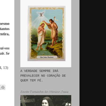
 mesmo
tantos
ntira,
ai-vos
ir. Se
4, 13)
A VERDADE SEMPRE IRÁ
PREVALECER NO CORAÇÃO DE
QUEM TEM FÉ.
𝓢𝓪𝓷𝓽𝓪 𝓣𝓮𝓻𝓮𝓼𝓲𝓷𝓱𝓪 𝓭𝓸 𝓜𝓮𝓷𝓲𝓷𝓸 𝓙𝓮𝓼𝓾𝓼