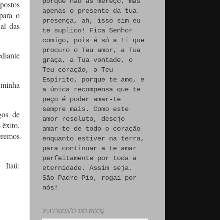
porque não às mereço, mas
postos
apenas o presente da tua
para o
presença, ah, isso sim eu
al das
te suplico! Fica Senhor
comigo, pois é só a Ti que
procuro o Teu amor, a Tua
diante
graça, a Tua vontade, o
Teu coração, o Teu
Espírito, porque te amo, e
 minha
a única recompensa que te
peço é poder amar-te
sempre mais. Como este
gos de
amor resoluto, desejo
 êxito,
amar-te de todo o coração
eremos
enquanto estiver na terra,
para continuar a te amar
perfeitamente por toda a
Itaú:
eternidade. Assim seja.
São Padre Pio, rogai por
nós!
𝓟𝓐𝓣𝓡𝓞𝓝𝓞 𝓓𝓞 𝓑𝓛𝓞𝓖