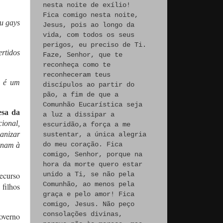
nesta noite de exílio!
Fica comigo nesta noite,
eu gays
Jesus, pois ao longo da
vida, com todos os seus
perigos, eu preciso de Ti.
rtidos
Faze, Senhor, que te
reconheça como te
reconheceram teus
e é um
discípulos ao partir do
pão, a fim de que a
Comunhão Eucarística seja
esa da
a luz a dissipar a
ional,
escuridão,a força a me
anizar
sustentar, a única alegria
do meu coração. Fica
unam à
comigo, Senhor, porque na
hora da morte quero estar
unido a Ti, se não pela
ecurso
Comunhão, ao menos pela
filhos
graça e pelo amor! Fica
comigo, Jesus. Não peço
consolações divinas,
overno