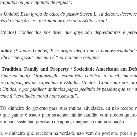
drogados ou participando de orgias”.
 Unidos) Essa igreja de ódio, do pastor Steven L. Anderson, descrev
s da violação” e “recrutam através do assédio sexual”.
Unidos) Conhecidos por dizer que gays são depredadores e perve
uality
(Estados Unidos) Este grupo alega que a homossexualidad
prática “perigosa” que não é “normal nem benigna”.
f Tradition, Family and Property / Sociedade Americana em Def
e
(Internacional) Organização extremista católica a nível internac
om ramificações na Argentina e Estados Unidos. Conhecida por org
 Unidos, e por publicar anúncios pagos pedindo às pessoas que se “
frente à “revolução moral homossexual”.
TO dinheiro do governo para suas muitas atividades, eu não recebo r
 que ganho é usado para sustentar minha família, com nossos quatro 
têm para sustentar, precisam de apoio, imagine só minha situação.
is, o dinheiro que recebem na verdade não vem do governo, pois o g