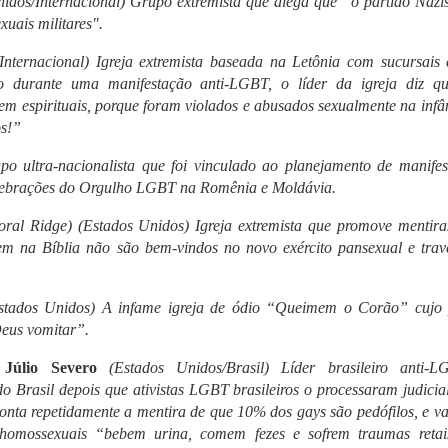
idos/Internacional) Grupo extremista que alega que “o partido Nazis
uais militares".
Internacional) Igreja extremista baseada na Letônia com sucursais
 durante uma manifestação anti-LGBT, o líder da igreja diz q
em espirituais, porque foram violados e abusados sexualmente na infâ
os!”
o ultra-nacionalista que foi vinculado ao planejamento de manifes
elebrações do Orgulho LGBT na Romênia e Moldávia.
oral Ridge) (Estados Unidos) Igreja extremista que promove mentiras
m na Bíblia não são bem-vindos no novo exército pansexual e trave
tados Unidos) A infame igreja de ódio “Queimem o Corão” cujo 
Deus vomitar”.
Júlio Severo
(Estados Unidos/Brasil) Líder brasileiro anti-
 do Brasil depois que ativistas LGBT brasileiros o processaram judici
conta repetidamente a mentira de que 10% dos gays são pedófilos, e v
homossexuais “bebem urina, comem fezes e sofrem traumas reta