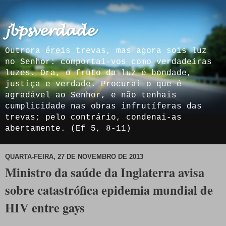
𝓳𝓫𝓹𝓼𝓿𝓮𝓻𝓭𝓪𝓭𝓮
Outrora éreis trevas, mas agora sois luz
no Senhor: comportai-vos como verdadeiras
luzes. Ora, o fruto da luz é bondade,
justiça e verdade. Procurai o que é
agradável ao Senhor, e não tenhais
cumplicidade nas obras infrutíferas das
trevas; pelo contrário, condenai-as
abertamente. (Ef 5, 8-11)
QUARTA-FEIRA, 27 DE NOVEMBRO DE 2013
Ministro da saúde da Inglaterra avisa
sobre catastrófica epidemia mundial de
HIV entre gays