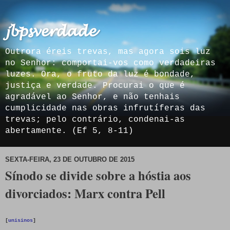
𝓳𝓫𝓹𝓼𝓿𝓮𝓻𝓭𝓪𝓭𝓮
Outrora éreis trevas, mas agora sois luz
no Senhor: comportai-vos como verdadeiras
luzes. Ora, o fruto da luz é bondade,
justiça e verdade. Procurai o que é
agradável ao Senhor, e não tenhais
cumplicidade nas obras infrutíferas das
trevas; pelo contrário, condenai-as
abertamente. (Ef 5, 8-11)
SEXTA-FEIRA, 23 DE OUTUBRO DE 2015
Sínodo se divide sobre a hóstia aos
divorciados: Marx contra Pell
[
unisinos
]