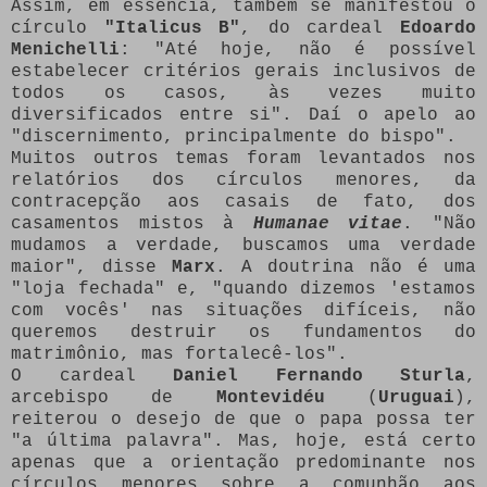
Assim, em essência, também se manifestou o
círculo
"Italicus B"
, do cardeal
Edoardo
Menichelli
: "Até hoje, não é possível
estabelecer critérios gerais inclusivos de
todos os casos, às vezes muito
diversificados entre si". Daí o apelo ao
"discernimento, principalmente do bispo".
Muitos outros temas foram levantados nos
relatórios dos círculos menores, da
contracepção aos casais de fato, dos
casamentos mistos à
Humanae vitae
. "Não
mudamos a verdade, buscamos uma verdade
maior", disse
Marx
. A doutrina não é uma
"loja fechada" e, "quando dizemos 'estamos
com vocês' nas situações difíceis, não
queremos destruir os fundamentos do
matrimônio, mas fortalecê-los".
O cardeal
Daniel Fernando Sturla
,
arcebispo de
Montevidéu
(
Uruguai
),
reiterou o desejo de que o papa possa ter
"a última palavra". Mas, hoje, está certo
apenas que a orientação predominante nos
círculos menores sobre a comunhão aos