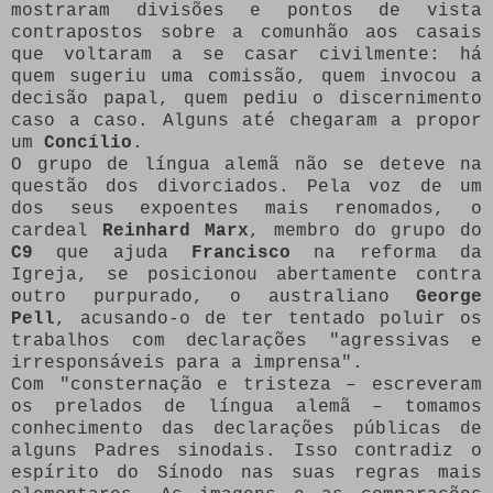
mostraram divisões e pontos de vista
contrapostos sobre a comunhão aos casais
que voltaram a se casar civilmente: há
quem sugeriu uma comissão, quem invocou a
decisão papal, quem pediu o discernimento
caso a caso. Alguns até chegaram a propor
um
Concílio
.
O grupo de língua alemã não se deteve na
questão dos divorciados. Pela voz de um
dos seus expoentes mais renomados, o
cardeal
Reinhard Marx
, membro do grupo do
C9
que ajuda
Francisco
na reforma da
Igreja, se posicionou abertamente contra
outro purpurado, o australiano
George
Pell
, acusando-o de ter tentado poluir os
trabalhos com declarações "agressivas e
irresponsáveis para a imprensa".
Com "consternação e tristeza – escreveram
os prelados de língua alemã – tomamos
conhecimento das declarações públicas de
alguns Padres sinodais. Isso contradiz o
espírito do Sínodo nas suas regras mais