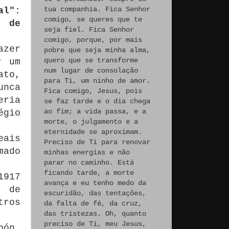
tua companhia. Fica Senhor
al":
comigo, se queres que te
o de
seja fiel. Fica Senhor
comigo, porque, por mais
azer
pobre que seja minha alma,
quero que se transforme
r um
num lugar de consolação
ato,
para Ti, um ninho de amor.
unca
Fica comigo, Jesus, pois
eria
se faz tarde e o dia chega
ao fim; a vida passa, e a
égio
morte, o julgamento e a
eternidade se aproximam.
eais
Preciso de Ti para renovar
mado
minhas energias e não
parar no caminho. Está
ficando tarde, a morte
1917
avança e eu tenho medo da
o de
escuridão, das tentações,
tros
da falta de fé, da cruz,
das tristezas. Oh, quanto
preciso de Ti, meu Jesus,
bón,