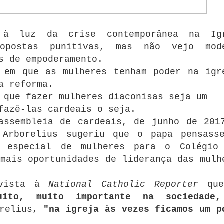
s à luz da crise contemporânea na Ig
ropostas punitivas, mas não vejo mod
s de empoderamento.
 em que as mulheres tenham poder na igr
a reforma.
 que fazer mulheres diaconisas seja um
fazê-las cardeais o seja.
assembleia de cardeais, de junho de 201
 Arborelius sugeriu que o papa pensass
o especial de mulheres para o Colégio
mais oportunidades de liderança das mulh
evista à
National Catholic Reporter
qu
ito, muito importante na sociedade
orelius,
"na igreja às vezes ficamos um p