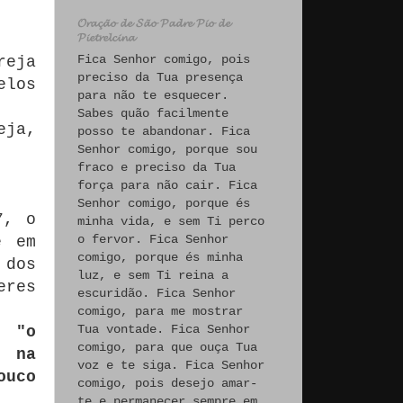
𝓞𝓻𝓪𝓬̧𝓪̃𝓸 𝓭𝓮 𝓢𝓪̃𝓸 𝓟𝓪𝓭𝓻𝓮 𝓟𝓲𝓸 𝓭𝓮
𝓟𝓲𝓮𝓽𝓻𝓮𝓵𝓬𝓲𝓷𝓪
Fica Senhor comigo, pois
reja
preciso da Tua presença
elos
para não te esquecer.
Sabes quão facilmente
eja,
posso te abandonar. Fica
Senhor comigo, porque sou
fraco e preciso da Tua
força para não cair. Fica
Senhor comigo, porque és
7, o
minha vida, e sem Ti perco
o fervor. Fica Senhor
e em
comigo, porque és minha
 dos
luz, e sem Ti reina a
eres
escuridão. Fica Senhor
comigo, para me mostrar
Tua vontade. Fica Senhor
e
"o
comigo, para que ouça Tua
, na
voz e te siga. Fica Senhor
ouco
comigo, pois desejo amar-
te e permanecer sempre em