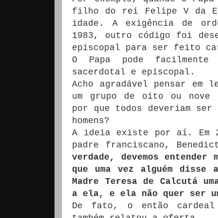
filho do rei Felipe V da E
idade. A exigência de ord
1983, outro código foi des
episcopal para ser feito ca
O Papa pode facilmente 
sacerdotal e episcopal.
Acho agradável pensar em l
um grupo de oito ou nove 
por que todos deveriam ser 
homens?
A ideia existe por aí. Em 
padre franciscano, Benedi
verdade, devemos entender 
que uma vez alguém disse 
Madre Teresa de Calcutá um
a ela, e ela não quer ser u
De fato, o então cardeal
também relatou a oferta.