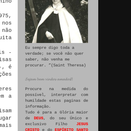
nino
975,
 nos
 não
uita
Eu sempre digo toda a
is -
verdade; se você não quer
isas
saber, não venha me
procurar. ”(Saint Theresa)
-, é
ções
𝓢𝓮𝓳𝓪𝓶 𝓫𝓮𝓶 𝓿𝓲𝓷𝓭𝓸𝓼 𝓪𝓶𝓪𝓭𝓸𝓼!!
eres
Procure na medida do
possível, interpretar com
em a
humildade estas paginas de
informação.
isam
Tudo é para a Glória maior
ugar
de
DEUS
, do seu Único e
exclusivo Filho
JESUS
mais
CRISTO
e do
ESPÍRITO SANTO