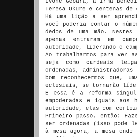
Ivone Gebara, a Irmã Benedi
Teresa Okure e centenas de 
Há uma lição a ser aprend
você poderia contar o núme
dedos de uma mão. Nestes 
apenas entraram em cam
autoridade, liderando o cam
Ao trabalharmos para ver a
seja como cardeais leiga
ordenadas, administradoras 
bom reconhecermos que, um
eclesiais, se tornarão líde
E essa é a reforma singul
empoderadas e iguais aos 
autoridade, elas com certez
Primeiro passo, então: Faz
ser ordenadas (isso pode l
à mesa agora, a mesa onde 