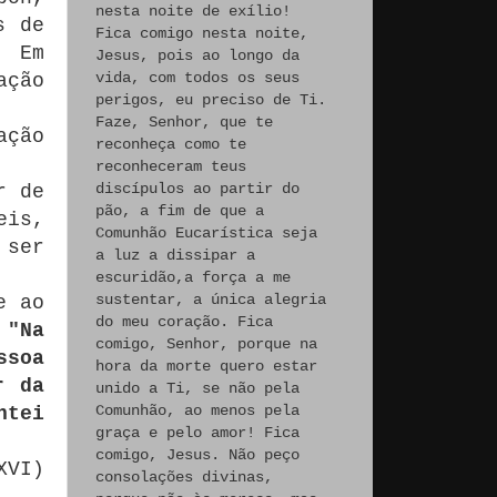
nesta noite de exílio!
s de
Fica comigo nesta noite,
. Em
Jesus, pois ao longo da
vida, com todos os seus
ação
perigos, eu preciso de Ti.
Faze, Senhor, que te
ação
reconheça como te
reconheceram teus
discípulos ao partir do
r de
pão, a fim de que a
eis,
Comunhão Eucarística seja
 ser
a luz a dissipar a
escuridão,a força a me
sustentar, a única alegria
e ao
do meu coração. Fica
:
"Na
comigo, Senhor, porque na
ssoa
hora da morte quero estar
r da
unido a Ti, se não pela
Comunhão, ao menos pela
ntei
graça e pelo amor! Fica
comigo, Jesus. Não peço
XVI)
consolações divinas,