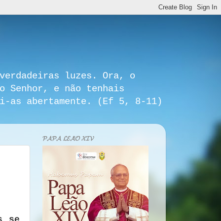
verdadeiras luzes. Ora, o
o Senhor, e não tenhais
i-as abertamente. (Ef 5, 8-11)
𝓟𝓐𝓟𝓐 𝓛𝓔𝓐̃𝓞 𝓧𝓘𝓥
s se