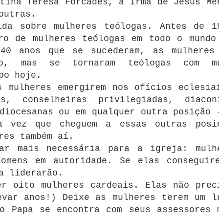
tina Teresa Forcades, a Irmã de Jesus Me
outras.
ida sobre mulheres teólogas. Antes de 1
ro de mulheres teólogas em todo o mundo
40 anos que se sucederam, as mulheres
po, mas se tornaram teólogas com m
po hoje.
s mulheres emergirem nos ofícios eclesia
s, conselheiras privilegiadas, diacon
diocesanas ou em qualquer outra posição 
a vez que cheguem a essas outras posi
res também aí.
ar mais necessária para a igreja: mulh
homens em autoridade. Se elas conseguir
a liderarão.
er oito mulheres cardeais. Elas não prec
evar anos!) Deixe as mulheres terem um l
o Papa se encontra com seus assessores 