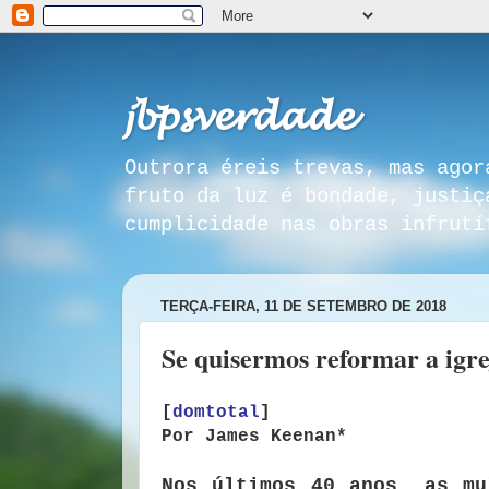
𝓳𝓫𝓹𝓼𝓿𝓮𝓻𝓭𝓪𝓭𝓮
Outrora éreis trevas, mas agor
fruto da luz é bondade, justiç
cumplicidade nas obras infrutí
TERÇA-FEIRA, 11 DE SETEMBRO DE 2018
Se quisermos reformar a igre
[
domtotal
]
Por James Keenan*
Nos últimos 40 anos, as mu