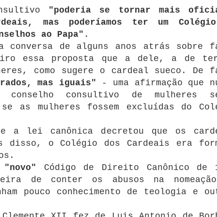
onsultivo
"poderia se tornar mais ofici
rdeais, mas poderíamos ter um Colégi
nselhos ao Papa"
.
a conversa de alguns anos atrás sobre f
firo essa proposta que a dele, a de te
heres, como sugere o cardeal sueco. De f
rados, mas iguais"
- uma afirmação que n
 conselho consultivo de mulheres s
 se as mulheres fossem excluídas do Col
e a lei canônica decretou que os card
s disso, o Colégio dos Cardeais era for
os.
o
"novo"
Código de Direito Canônico de 
neira de conter os abusos na nomeaçã
nham pouco conhecimento de teologia e ou
 Clemente XII fez de Luis Antonio de Bor