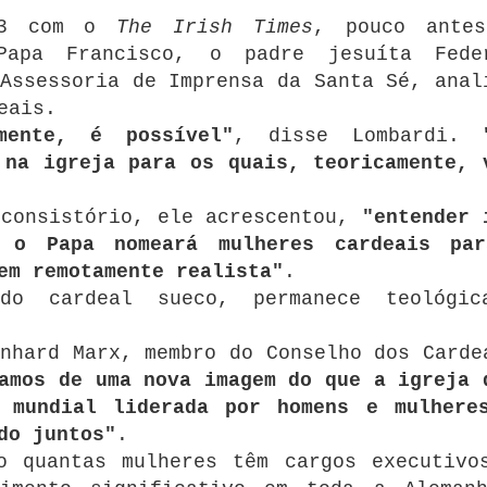
013 com o
The Irish Times
, pouco ante
Papa Francisco, o padre jesuíta Fede
Assessoria de Imprensa da Santa Sé, anal
eais.
mente, é possível"
, disse Lombardi.
 na igreja para os quais, teoricamente, 
 consistório, ele acrescentou,
"entender 
 o Papa nomeará mulheres cardeais pa
em remotamente realista"
.
do cardeal sueco, permanece teológi
nhard Marx, membro do Conselho dos Carde
amos de uma nova imagem do que a igreja 
 mundial liderada por homens e mulhere
do juntos"
.
o quantas mulheres têm cargos executivo