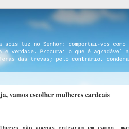
a sois luz no Senhor: comportai-vos como 
a e verdade. Procurai o que é agradável a
feras das trevas; pelo contrário, condena
ja, vamos escolher mulheres cardeais
lheres não apenas entraram em campo, ma