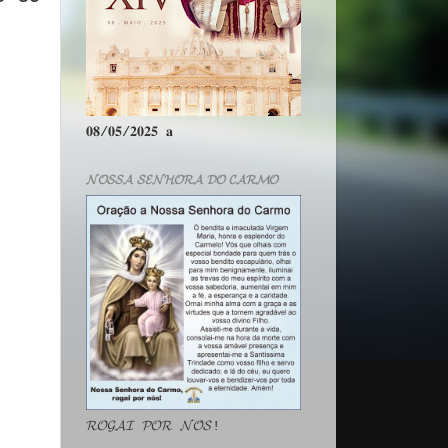
𝟎𝟖/𝟎𝟓/𝟐𝟎𝟐𝟓 𝐚
𝓝𝓞𝓢𝓢𝓐 𝓢𝓔𝓝𝓗𝓞𝓡𝓐 𝓓𝓞 𝓒𝓐𝓡𝓜𝓞
𝓡𝓞𝓖𝓐𝓘 𝓟𝓞𝓡 𝓝𝓞́𝓢!