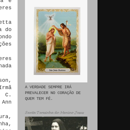
ha e
eres
etta
a do
ondo
ções
eres
hada
son,
A VERDADE SEMPRE IRÁ
Irmã
PREVALECER NO CORAÇÃO DE
, C.
QUEM TEM FÉ.
 Ann
𝓢𝓪𝓷𝓽𝓪 𝓣𝓮𝓻𝓮𝓼𝓲𝓷𝓱𝓪 𝓭𝓸 𝓜𝓮𝓷𝓲𝓷𝓸 𝓙𝓮𝓼𝓾𝓼
ura,
nha,