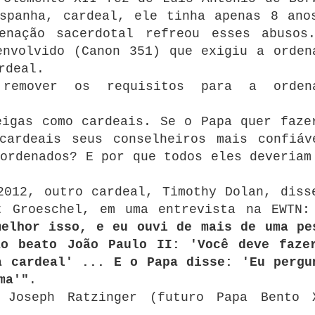
spanha, cardeal, ele tinha apenas 8 ano
enação sacerdotal refreou esses abusos
envolvido (Canon 351) que exigiu a orden
rdeal.
remover os requisitos para a orden
eigas como cardeais. Se o Papa quer faze
cardeais seus conselheiros mais confiáv
ordenados? E por que todos eles deveriam
2012, outro cardeal, Timothy Dolan, diss
ct Groeschel, em uma entrevista na EWTN
melhor isso, e eu ouvi de mais de uma pe
ao beato João Paulo II: 'Você deve faze
a cardeal' ... E o Papa disse: 'Eu pergu
ma'"
.
 Joseph Ratzinger (futuro Papa Bento 