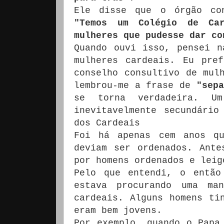
Ele disse que o órgão c
"Temos um Colégio de Ca
mulheres que pudesse dar co
Quando ouvi isso, pensei n
mulheres cardeais. Eu pre
conselho consultivo de mul
lembrou-me a frase de
"sepa
se torna verdadeira. Um
inevitavelmente secundário
dos Cardeais
Foi há apenas cem anos qu
deviam ser ordenados. Ante
por homens ordenados e leig
Pelo que entendi, o entã
estava procurando uma ma
cardeais. Alguns homens ti
eram bem jovens.
Por exemplo, quando o Papa