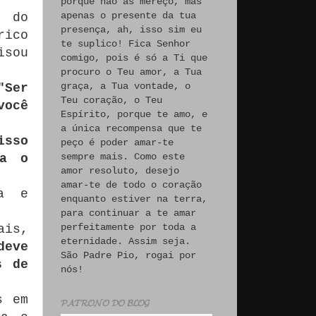
porque não às mereço, mas
apenas o presente da tua
s do
presença, ah, isso sim eu
rico
te suplico! Fica Senhor
isou
comigo, pois é só a Ti que
procuro o Teu amor, a Tua
graça, a Tua vontade, o
"Ser
Teu coração, o Teu
você
Espírito, porque te amo, e
a única recompensa que te
isso
peço é poder amar-te
sempre mais. Como este
ra o
amor resoluto, desejo
amar-te de todo o coração
ca e
enquanto estiver na terra,
para continuar a te amar
perfeitamente por toda a
ais,
eternidade. Assim seja.
deve
São Padre Pio, rogai por
s de
nós!
s em
𝓟𝓐𝓣𝓡𝓞𝓝𝓞 𝓓𝓞 𝓑𝓛𝓞𝓖