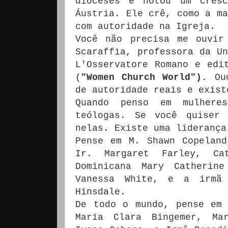
dioceses e notou um cresc
Áustria. Ele crê, como a ma
com autoridade na Igreja.
Você não precisa me ouvir
Scaraffia, professora da Un
L'Osservatore Romano e edi
(
"Women Church World").
Ou
de autoridade reais e exist
Quando penso em mulhere
teólogas. Se você quiser
nelas. Existe uma liderança
Pense em M. Shawn Copeland
Ir. Margaret Farley, Ca
Dominicana Mary Catherin
Vanessa White, e a irmã
Hinsdale.
De todo o mundo, pense em 
Maria Clara Bingemer, Mar