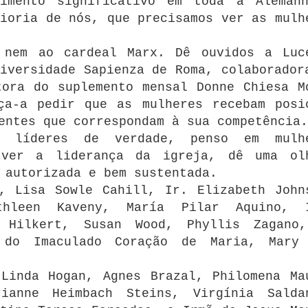
imento significativo em toda a Aleman
ioria de nós, que precisamos ver as mulh
 nem ao cardeal Marx. Dê ouvidos a Luc
iversidade Sapienza de Roma, colaborador
tora do suplemento mensal Donne Chiesa M
ça-a pedir que as mulheres recebam posi
entes que correspondam à sua competência.
s líderes de verdade, penso em mulh
 ver a liderança da igreja, dê uma ol
 autorizada e bem sustentada.
, Lisa Sowle Cahill, Ir. Elizabeth John
thleen Kaveny, María Pilar Aquino, 
e Hilkert, Susan Wood, Phyllis Zagano
 do Imaculado Coração de Maria, Mary
Linda Hogan, Agnes Brazal, Philomena Ma
ianne Heimbach Steins, Virgínia Salda