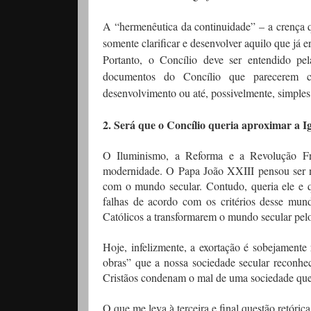
A “hermenêutica da continuidade” – a crença 
somente clarificar e desenvolver aquilo que já 
Portanto, o Concílio deve ser entendido pel
documentos do Concílio que parecerem con
desenvolvimento ou até, possivelmente, simples
2. Será que o Concílio queria aproximar a
O Iluminismo, a Reforma e a Revolução Fran
modernidade. O Papa João XXIII pensou ser nec
com o mundo secular. Contudo, queria ele e q
falhas de acordo com os critérios desse mun
Católicos a transformarem o mundo secular pel
Hoje, infelizmente, a exortação é sobejamente
obras” que a nossa sociedade secular reconhe
Cristãos condenam o mal de uma sociedade que
O que me leva à terceira e final questão retórica