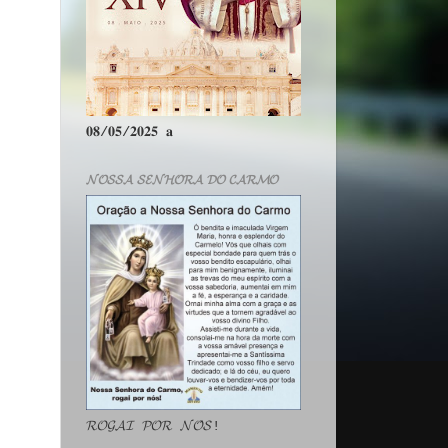
𝟎𝟖/𝟎𝟓/𝟐𝟎𝟐𝟓 𝐚
𝓝𝓞𝓢𝓢𝓐 𝓢𝓔𝓝𝓗𝓞𝓡𝓐 𝓓𝓞 𝓒𝓐𝓡𝓜𝓞
𝓡𝓞𝓖𝓐𝓘 𝓟𝓞𝓡 𝓝𝓞́𝓢!