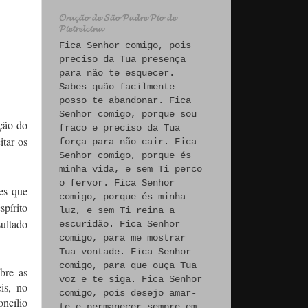
𝓞𝓻𝓪𝓬̧𝓪̃𝓸 𝓭𝓮 𝓢𝓪̃𝓸 𝓟𝓪𝓭𝓻𝓮 𝓟𝓲𝓸 𝓭𝓮
𝓟𝓲𝓮𝓽𝓻𝓮𝓵𝓬𝓲𝓷𝓪
Fica Senhor comigo, pois
preciso da Tua presença
para não te esquecer.
Sabes quão facilmente
posso te abandonar. Fica
Senhor comigo, porque sou
ção do
fraco e preciso da Tua
itar os
força para não cair. Fica
Senhor comigo, porque és
minha vida, e sem Ti perco
o fervor. Fica Senhor
es que
comigo, porque és minha
spírito
luz, e sem Ti reina a
sultado
escuridão. Fica Senhor
comigo, para me mostrar
Tua vontade. Fica Senhor
comigo, para que ouça Tua
bre as
voz e te siga. Fica Senhor
is, no
comigo, pois desejo amar-
ncílio
te e permanecer sempre em