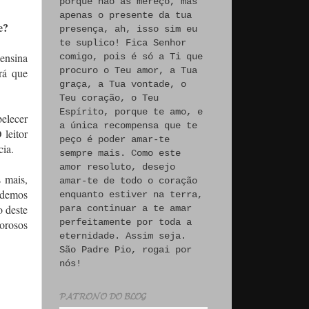
porque não às mereço, mas
apenas o presente da tua
e?
presença, ah, isso sim eu
te suplico! Fica Senhor
 ensina
comigo, pois é só a Ti que
procuro o Teu amor, a Tua
rá que
graça, a Tua vontade, o
Teu coração, o Teu
Espírito, porque te amo, e
elecer
a única recompensa que te
 leitor
peço é poder amar-te
cia.
sempre mais. Como este
amor resoluto, desejo
s mais,
amar-te de todo o coração
odemos
enquanto estiver na terra,
o deste
para continuar a te amar
perfeitamente por toda a
orosos
eternidade. Assim seja.
São Padre Pio, rogai por
nós!
𝓟𝓐𝓣𝓡𝓞𝓝𝓞 𝓓𝓞 𝓑𝓛𝓞𝓖