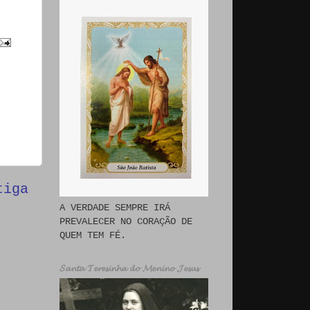
tiga
A VERDADE SEMPRE IRÁ
PREVALECER NO CORAÇÃO DE
QUEM TEM FÉ.
𝓢𝓪𝓷𝓽𝓪 𝓣𝓮𝓻𝓮𝓼𝓲𝓷𝓱𝓪 𝓭𝓸 𝓜𝓮𝓷𝓲𝓷𝓸 𝓙𝓮𝓼𝓾𝓼