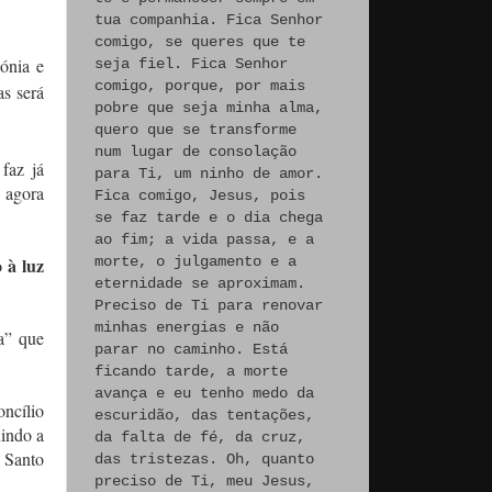
tua companhia. Fica Senhor
comigo, se queres que te
dónia e
seja fiel. Fica Senhor
comigo, porque, por mais
as será
pobre que seja minha alma,
quero que se transforme
num lugar de consolação
faz já
para Ti, um ninho de amor.
e agora
Fica comigo, Jesus, pois
se faz tarde e o dia chega
ao fim; a vida passa, e a
morte, o julgamento e a
 à luz
eternidade se aproximam.
Preciso de Ti para renovar
minhas energias e não
a” que
parar no caminho. Está
ficando tarde, a morte
avança e eu tenho medo da
ncílio
escuridão, das tentações,
uindo a
da falta de fé, da cruz,
o Santo
das tristezas. Oh, quanto
preciso de Ti, meu Jesus,