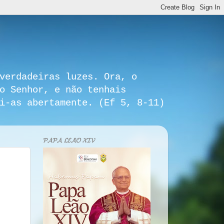
verdadeiras luzes. Ora, o
o Senhor, e não tenhais
i-as abertamente. (Ef 5, 8-11)
𝓟𝓐𝓟𝓐 𝓛𝓔𝓐̃𝓞 𝓧𝓘𝓥