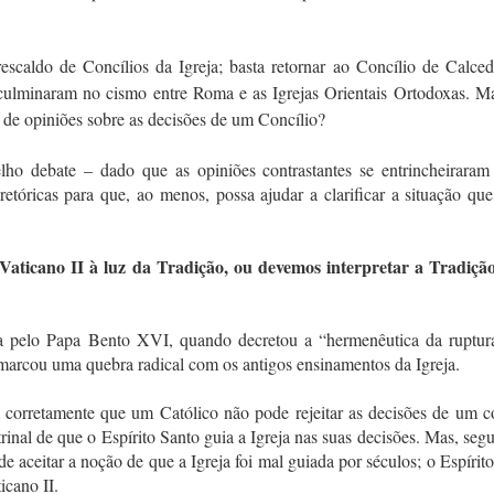
escaldo de Concílios da Igreja; basta retornar ao Concílio de Calce
s culminaram no cismo entre Roma e as Igrejas Orientais Ortodoxas. M
 de opiniões sobre as decisões de um Concílio?
ho debate – dado que as opiniões contrastantes se entrincheiraram 
tóricas para que, ao menos, possa ajudar a clarificar a situação qu
Vaticano II à luz da Tradição, ou devemos interpretar a Tradição
da pelo Papa Bento XVI, quando decretou a “hermenêutica da ruptur
 marcou uma quebra radical com os antigos ensinamentos da Igreja.
corretamente que um Católico não pode rejeitar as decisões de um co
al de que o Espírito Santo guia a Igreja nas suas decisões. Mas, seg
 aceitar a noção de que a Igreja foi mal guiada por séculos; o Espírit
icano II.