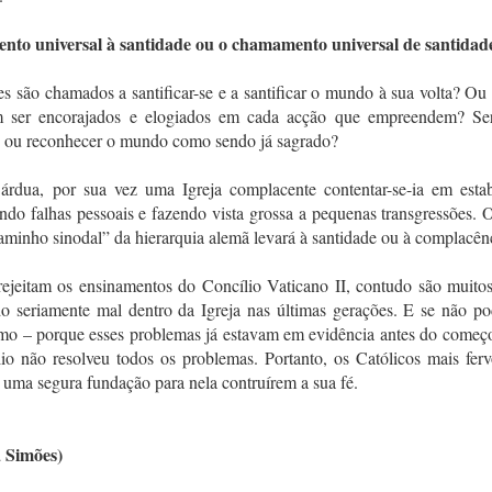
nto universal à santidade ou o chamamento universal de santidad
tes são chamados a santificar-se e a santificar o mundo à sua volta? Ou
vem ser encorajados e elogiados em cada acção que empreendem? Se
o ou reconhecer o mundo como sendo já sagrado?
dua, por sua vez uma Igreja complacente contentar-se-ia em estab
ndo falhas pessoais e fazendo vista grossa a pequenas transgressões. O
caminho sinodal” da hierarquia alemã levará à santidade ou à complacên
 rejeitam os ensinamentos do Concílio Vaticano II, contudo são muito
o seriamente mal dentro da Igreja nas últimas gerações. E se não p
smo – porque esses problemas já estavam em evidência antes do começ
io não resolveu todos os problemas. Portanto, os Católicos mais ferv
e uma segura fundação para nela contruírem a sua fé.
 Simões)