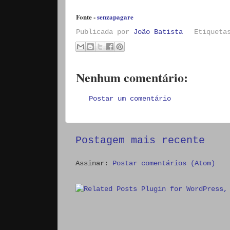
Fonte -
senzapagare
Publicada por
João Batista
Etiquet
Nenhum comentário:
Postar um comentário
Postagem mais recente
Assinar:
Postar comentários (Atom)