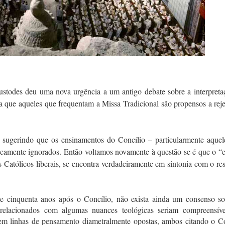
stodes deu uma nova urgência a um antigo debate sobre a interpreta
a que aqueles que frequentam a Missa Tradicional são propensos a reje
m sugerindo que os ensinamentos do Concílio – particularmente aquel
aticamente ignorados. Então voltamos novamente à questão se é que o “e
 Católicos liberais, se encontra verdadeiramente em sintonia com o re
ue cinquenta anos após o Concílio, não exista ainda um consenso so
 relacionados com algumas nuances teológicas seriam compreensíve
s em linhas de pensamento diametralmente opostas, ambos citando o Co