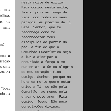
nesta noite de exílio!
Fica comigo nesta noite,
a, mas
Jesus, pois ao longo da
tólico.
vida, com todos os seus
ns nos
perigos, eu preciso de Ti.
, mais
Faze, Senhor, que te
reconheça como te
reconheceram teus
discípulos ao partir do
no?
pão, a fim de que a
Comunhão Eucarística seja
ntra a
a luz a dissipar a
nicação
escuridão,a força a me
s suas
sustentar, a única alegria
rta os
do meu coração. Fica
comigo, Senhor, porque na
hora da morte quero estar
unido a Ti, se não pela
s “boas
Comunhão, ao menos pela
ndo os
graça e pelo amor! Fica
comigo, Jesus. Não peço
consolações divinas,