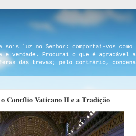
a sois luz no Senhor: comportai-vos como 
a e verdade. Procurai o que é agradável a
feras das trevas; pelo contrário, condena
 o Concílio Vaticano II e a Tradição