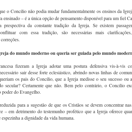
que o Concílio não podia mudar fundamentalmente os ensinos da Igrej
era ensinado – é a única opção de pensamento disponível para um fiel Ca
a prespectiva da constante tradição da Igreja. Se existem passage
flituar com essa tradição, são necessárias mais clarificações
 correções.
 Igreja do mundo moderno ou queria ser guiada pelo mundo moder
cesa fizeram a Igreja adotar uma postura defensiva vis-à-vis co
essário sair desse forte eclesiástico, abrindo novas linhas de comu
ueriam os pais do Concílio, que a Igreja medisse o seu sucesso ou a
do secular? Certamente que não. Bem pelo contrário, o Concílio exo
o poder do Evangelho.
 reduzida para a sugestão de que os Cristãos se devem concentrar na
ce – em detrimento do testemunho profético que a Igreja oferece qua
 espezinha a dignidade da vida humana.
.