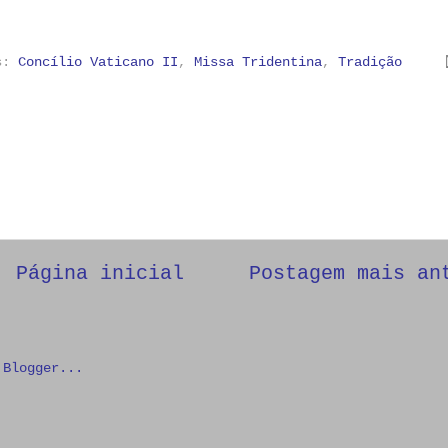
as:
Concílio Vaticano II
,
Missa Tridentina
,
Tradição
Página inicial
Postagem mais an