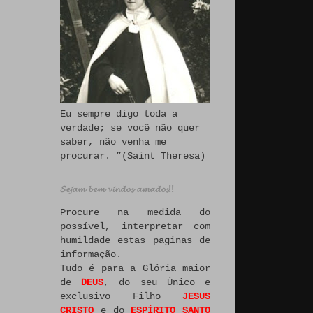
Eu sempre digo toda a
verdade; se você não quer
saber, não venha me
procurar. ”(Saint Theresa)
𝓢𝓮𝓳𝓪𝓶 𝓫𝓮𝓶 𝓿𝓲𝓷𝓭𝓸𝓼 𝓪𝓶𝓪𝓭𝓸𝓼!!
Procure na medida do
possível, interpretar com
humildade estas paginas de
informação.
Tudo é para a Glória maior
de
DEUS
, do seu Único e
exclusivo Filho
JESUS
CRISTO
e do
ESPÍRITO SANTO