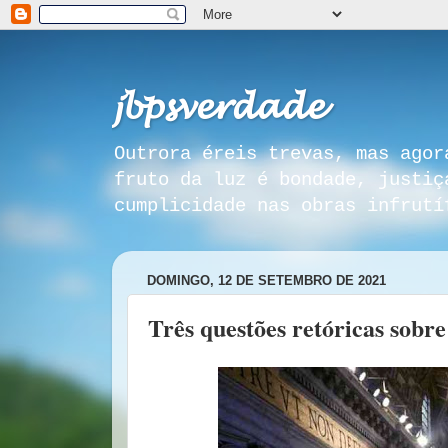
𝓳𝓫𝓹𝓼𝓿𝓮𝓻𝓭𝓪𝓭𝓮
Outrora éreis trevas, mas agor
fruto da luz é bondade, justiç
cumplicidade nas obras infrutí
DOMINGO, 12 DE SETEMBRO DE 2021
Três questões retóricas sobre