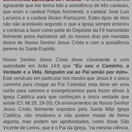
agravante que ele tenha tido a assistência de três cardeais,
que eram o cardeal Felipe Arizmendi, o cardeal José Luis
Lacunza e o cardeal Álvaro Ramazzini.
Estes tipos de ritos
não são aceitáveis ​​segundo o que a Igreja sempre ensinou
e continua a fazer como parte do Depósito da Fé transmitido
fielmente pelos Apóstolos até os nossos dias por mandato
divino de Nosso Senhor Jesus Cristo e com a assistência
perene do Santo Espírito.
Nosso Senhor Jesus Cristo disse claramente e com
autoridade em João 14:6 que
“Eu sou o Caminho, a
Verdade e a Vida.
Ninguém vai ao Pai senão por mim»
.
Este versículo em particular nos mostra que Jesus é o único
caminho para chegar ao Pai Celestial;
esta deve ser uma
razão para sairmos e evangelizarmos para trazer almas à
Igreja Católica para que conheçam a única verdade que
existe (Cf. Mt 28, 19-20).
Os ensinamentos de Nosso Senhor
Jesus Cristo, fielmente expostos pela Santa Mãe Igreja
Católica, são imutáveis ​​e não podem mudar de forma
alguma, mas podem ser aprofundados, como disse São
Vicente de Lerins, que é o Pai da Igreja,
"na mesma ciência,