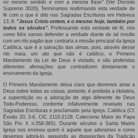
no mesmo sentido e com a mesma frase”
(Ver Decreto
Supremo 3020).
Terminamos reafirmando esta verdade de
fé com o que é dito nas Sagradas Escrituras em Hebreus
13, 8:
"Jesus Cristo ontem, e o mesmo hoje, também por
todos os séculos"
.
Professando esta verdade de fé, nós
como fiéis vamos defender a verdade diante de tal insulto
com um rito pagão que contraria a missão principal da Igreja
Católica, que é a salvação das almas, pois, através desse
rito maia, um ato que não é católico, o Primeiro
Mandamento da Lei de Deus é violado, e são proferidas
diferentes afirmações que contradizem diretamente o
ensinamento da Igreja.
O Primeiro Mandamento deixa claro que devemos amar a
Deus sobre todas as coisas, portanto, é proibida a idolatria,
a superstição ou a adoração de algo diferente de Deus
Todo-Poderoso, conforme infalivelmente revelado nas
Sagradas Escrituras e proclamado pela Igreja.
Católica (Cf.
Êxodo 20, 3-6. CIC 2110-2128. Catecismo Maior do Papa
São Pio X n.358-365).
Durante séculos a Santa Madre
Igreja nos ensinou quem é aquele que adoramos e como
devemos adorá-lo, seguindo as disposições da Tradição