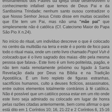
ensinamentos dos Padres da Igreja onde desenvolvem o
conhecimento infalível que temos de Deus Pai e da
Santíssima Trindade;
nenhum santo ousou contradizer o
que Nosso Senhor Jesus Cristo disse em muitas ocasiões
que Ele tem um Pai, mas não uma
“mãe pai”
que
simplesmente não é católica (Cf. Catecismo Maior do Papa
São Pio X n.24).
No início do ritual, um indivíduo descreve o que é colocado
no centro da multidão na terra e este é o ponto de foco para
todo o ritual maia, onde um certo livro chamado
Popol Vuh é
colocado.
que é o livro sagrado dos maias -dito pela mesma
pessoa que falava-.
Este livro é um livro politeísta, pagão, e
não tem nada remotamente próximo ou ligado à Santa
Revelação dada por Deus na Bíblia e na Tradição
Apostólica.
É um livro repleto de figuras estranhas,
sacrifícios humanos, culto a deuses fictícios, assassinatos,
entre outros elementos totalmente contrários à fé católica.
Não é possível que um católico possa estar em um rito onde
este livro seja admirado ou colocado em lugar de honra
pelas razões citadas anteriormente, bem como afirmar o que
está dito em 1 Coríntios 10;
16, 21-22 e 2 Coríntios 6, 15-16