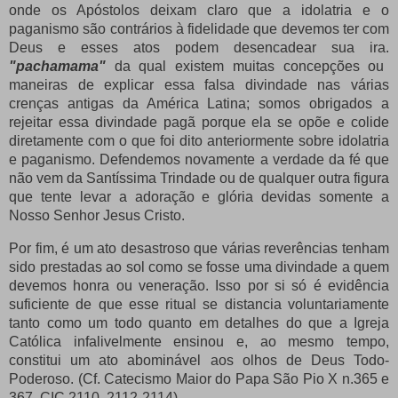
onde os Apóstolos deixam claro que a idolatria e o
paganismo são contrários à fidelidade que devemos ter com
Deus e esses atos podem desencadear sua ira.
"pachamama"
da qual existem muitas concepções ou
maneiras de explicar essa falsa divindade nas várias
crenças antigas da América Latina;
somos obrigados a
rejeitar essa divindade pagã porque ela se opõe e colide
diretamente com o que foi dito anteriormente sobre idolatria
e paganismo.
Defendemos novamente a verdade da fé que
não vem da Santíssima Trindade ou de qualquer outra figura
que tente levar a adoração e glória devidas somente a
Nosso Senhor Jesus Cristo.
Por fim, é um ato desastroso que várias reverências tenham
sido prestadas ao sol como se fosse uma divindade a quem
devemos honra ou veneração.
Isso por si só é evidência
suficiente de que esse ritual se distancia voluntariamente
tanto como um todo quanto em detalhes do que a Igreja
Católica infalivelmente ensinou e, ao mesmo tempo
,
constitui um ato abominável aos olhos de Deus Todo-
Poderoso.
(Cf. Catecismo Maior do Papa São Pio X n.365 e
367. CIC 2110, 2112-2114)