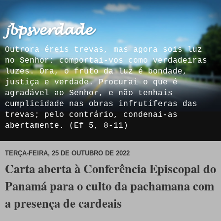
𝓳𝓫𝓹𝓼𝓿𝓮𝓻𝓭𝓪𝓭𝓮
Outrora éreis trevas, mas agora sois luz
no Senhor: comportai-vos como verdadeiras
luzes. Ora, o fruto da luz é bondade,
justiça e verdade. Procurai o que é
agradável ao Senhor, e não tenhais
cumplicidade nas obras infrutíferas das
trevas; pelo contrário, condenai-as
abertamente. (Ef 5, 8-11)
TERÇA-FEIRA, 25 DE OUTUBRO DE 2022
Carta aberta à Conferência Episcopal do
Panamá para o culto da pachamana com
a presença de cardeais