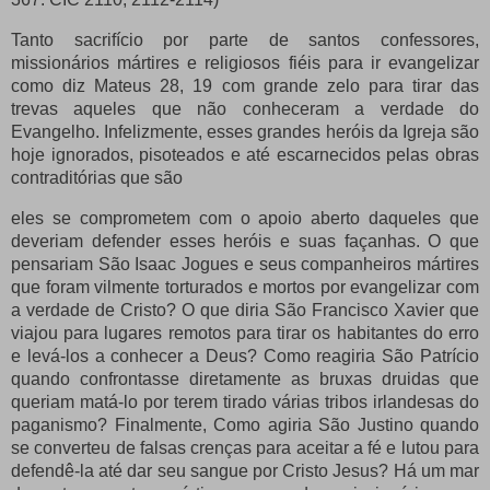
Tanto sacrifício por parte de santos confessores,
missionários mártires e religiosos fiéis para ir evangelizar
como diz Mateus 28, 19 com grande zelo para tirar das
trevas aqueles que não conheceram a verdade do
Evangelho.
Infelizmente, esses grandes heróis da Igreja são
hoje ignorados, pisoteados e até escarnecidos pelas obras
contraditórias que são
eles se comprometem com o apoio aberto daqueles que
deveriam defender esses heróis e suas façanhas.
O que
pensariam São Isaac Jogues e seus companheiros mártires
que foram vilmente torturados e mortos por evangelizar com
a verdade de Cristo?
O que diria São Francisco Xavier que
viajou para lugares remotos para tirar os habitantes do erro
e levá-los a conhecer a Deus?
Como reagiria São Patrício
quando confrontasse diretamente as bruxas druidas que
queriam matá-lo por terem tirado várias tribos irlandesas do
paganismo?
Finalmente,
Como agiria São Justino quando
se converteu de falsas crenças para aceitar a fé e lutou para
defendê-la até dar seu sangue por Cristo Jesus?
Há um mar