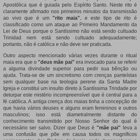
Apostólica que é guiada pelo Espírito Santo.
Neste rito é
claramente afirmado nos primeiros minutos da transmissão
ao vivo que é um
"rito maia"
, e este tipo de rito é
classificado como um ataque ao Primeiro Mandamento da
Lei de Deus porque o Santíssimo não está sendo cultuado
Trinidad nem está sendo cultuado adequadamente;
portanto, não é católica e não deve ser praticada.
Outro aspecto mencionado várias vezes durante o ritual
maia era que o
"deus mãe pai"
era invocado para se referir
a alguma divindade superior para pedir sua bênção ou
ajuda.
Trata-se de um sincretismo com crenças panteístas
sem qualquer base na teologia perene da Santa Madre
Igreja e constitui um insulto direto à Santíssima Trindade por
deturpar este mistério incompreensível que é central para a
fé católica.
A antiga crença dos maias tinha a concepção de
que havia vários deuses e alguns eram femininos e outros
masculinos;
isso está diametralmente distante do
conhecimento transmitido por Nosso Senhor do qual é
necessário ser salvo.
Dizer que Deus é
"mãe pai"
leva a
uma confusão que põe em causa todos os magníficos