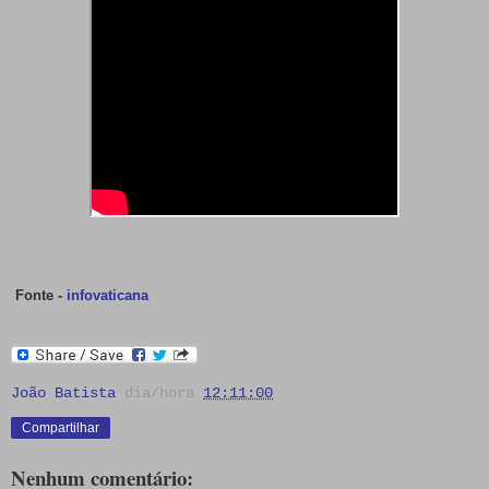
Fonte -
infovaticana
João Batista
dia/hora
12:11:00
Compartilhar
Nenhum comentário: