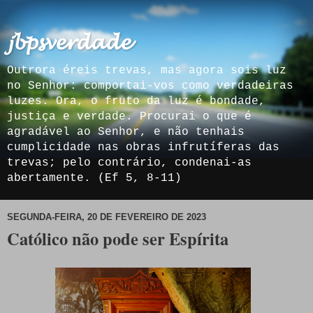
𝓳𝓫𝓹𝓼𝓿𝓮𝓻𝓭𝓪𝓭𝓮
Outrora éreis trevas, mas agora sois luz
no Senhor: comportai-vos como verdadeiras
luzes. Ora, o fruto da luz é bondade,
justiça e verdade. Procurai o que é
agradável ao Senhor, e não tenhais
cumplicidade nas obras infrutíferas das
trevas; pelo contrário, condenai-as
abertamente. (Ef 5, 8-11)
SEGUNDA-FEIRA, 20 DE FEVEREIRO DE 2023
Católico não pode ser Espírita