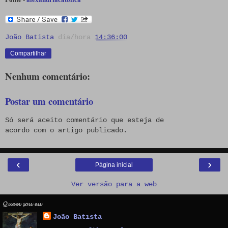
João Batista
dia/hora
14:36:00
Compartilhar
Nenhum comentário:
Postar um comentário
Só será aceito comentário que esteja de
acordo com o artigo publicado.
‹
›
Página inicial
Ver versão para a web
𝓠𝓾𝓮𝓶 𝓼𝓸𝓾 𝓮𝓾
João Batista