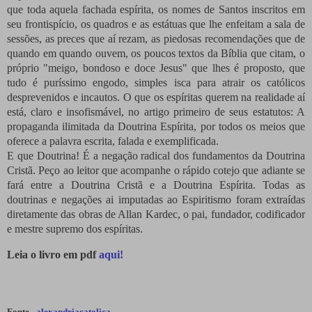
que toda aquela fachada espírita, os nomes de Santos inscritos em
seu frontispício, os quadros e as estátuas que lhe enfeitam a sala de
sessões, as preces que aí rezam, as piedosas recomendações que de
quando em quando ouvem, os poucos textos da Bíblia que citam, o
próprio "meigo, bondoso e doce Jesus" que lhes é proposto, que
tudo é puríssimo engodo, simples isca para atrair os católicos
desprevenidos e incautos. O que os espíritas querem na realidade aí
está, claro e insofismável, no artigo primeiro de seus estatutos: A
propaganda ilimitada da Doutrina Espírita, por todos os meios que
oferece a palavra escrita, falada e exemplificada.
E que Doutrina! É a negação radical dos fundamentos da Doutrina
Cristã. Peço ao leitor que acompanhe o rápido cotejo que adiante se
fará entre a Doutrina Cristã e a Doutrina Espírita. Todas as
doutrinas e negações ai imputadas ao Espiritismo foram extraídas
diretamente das obras de Allan Kardec, o pai, fundador, codificador
e mestre supremo dos espíritas.
Leia o livro em pdf
aqui!
Fonte -
alexandriacatolica