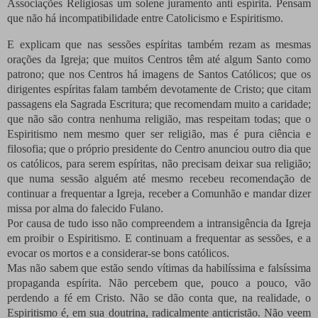
Associações Religiosas um solene juramento anti espírita. Pensam
que não há incompatibilidade entre Catolicismo e Espiritismo.
E explicam que nas sessões espíritas também rezam as mesmas
orações da Igreja; que muitos Centros têm até algum Santo como
patrono; que nos Centros há imagens de Santos Católicos; que os
dirigentes espíritas falam também devotamente de Cristo; que citam
passagens ela Sagrada Escritura; que recomendam muito a caridade;
que não são contra nenhuma religião, mas respeitam todas; que o
Espiritismo nem mesmo quer ser religião, mas é pura ciência e
filosofia; que o próprio presidente do Centro anunciou outro dia que
os católicos, para serem espíritas, não precisam deixar sua religião;
que numa sessão alguém até mesmo recebeu recomendação de
continuar a frequentar a Igreja, receber a Comunhão e mandar dizer
missa por alma do falecido Fulano.
Por causa de tudo isso não compreendem a intransigência da Igreja
em proibir o Espiritismo. E continuam a frequentar as sessões, e a
evocar os mortos e a considerar-se bons católicos.
Mas não sabem que estão sendo vítimas da habilíssima e falsíssima
propaganda espírita. Não percebem que, pouco a pouco, vão
perdendo a fé em Cristo. Não se dão conta que, na realidade, o
Espiritismo é, em sua doutrina, radicalmente anticristão. Não veem