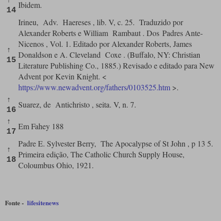
↑
Ibidem.
14
Irineu,
Adv.
Haereses
, lib. V, c. 25.
Traduzido por
Alexander Roberts e William
Rambaut
. Dos
Padres Ante-
Nicenos
, Vol. 1. Editado por Alexander Roberts, James
↑
Donaldson e A. Cleveland
Coxe
. (Buffalo, NY: Christian
15
Literature Publishing Co., 1885.) Revisado e editado para New
Advent por Kevin Knight. <
https://www.newadvent.org/fathers/0103525.htm
>.
↑
Suarez, de
Antichristo
, seita. V, n. 7.
16
↑
Em Fahey 188
17
Padre E. Sylvester Berry,
The Apocalypse of St John
,
p 13
5.
↑
Primeira edição, The Catholic Church Supply House,
18
Coloumbus
Ohio, 1921.
Fonte -
lifesitenews