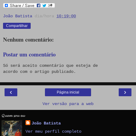
João Batista
dia/hora
10:19:00
Compartilhar
Nenhum comentário:
Postar um comentário
Só será aceito comentário que esteja de
acordo com o artigo publicado.
‹
›
Página inicial
Ver versão para a web
𝓠𝓾𝓮𝓶 𝓼𝓸𝓾 𝓮𝓾
João Batista
Ver meu perfil completo