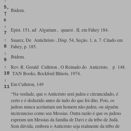
↑
5,
Ibidem.
↑
6
↑
Epist. 151, ad
Algariam
,
quaest
. II, em Fahey 184.
7
Suarez, De
Antichristo
, Disp. 54, Seção. 1, n. 7. Citado em
↑
Fahey, p. 185.
8
↑
Ibidem.
9
Rev. R. Gerald
Culleton
, O Reinado do
Anticristo,
p
148.
↑
TAN Books, Rockford Illinois, 1974.
10
↑
Em Culleton, 149
11
“Na verdade, que o Anticristo será judeu e circuncidado, é
certo e é deduzido antes de tudo do que foi dito. Pois, os
judeus nunca aceitariam um homem não-judeu, ou alguém
incircunciso como seu Messias. Outra razão é que os judeus
esperam um Messias da família de Davi e da tribo de Judá.
Sem dúvida, embora o Anticristo seja realmente da tribo de