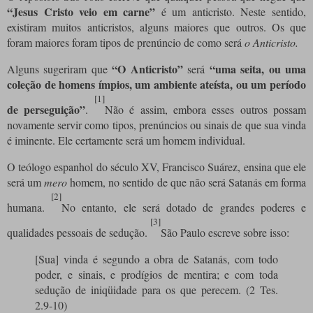
“Jesus Cristo veio em carne”
é um anticristo. Neste sentido,
existiram muitos anticristos, alguns maiores que outros. Os que
foram maiores foram tipos de prenúncio de como
será
o
Anticristo.
“O Anticristo”
“uma seita, ou uma
Alguns sugeriram que
será
coleção de homens ímpios, um ambiente ateísta, ou um período
[1]
de perseguição”
.
Não é assim, embora esses outros possam
novamente servir como tipos, prenúncios ou sinais de que sua vinda
é iminente. Ele certamente será um homem individual.
O teólogo espanhol do século XV, Francisco Suárez, ensina que ele
será um
mero
homem, no sentido de que não será Satanás em forma
[2]
humana.
No entanto, ele será dotado de grandes poderes e
[3]
qualidades pessoais de sedução.
São Paulo escreve sobre isso:
[Sua] vinda é segundo a obra de Satanás, com todo
poder, e sinais, e prodígios de mentira; e com toda
sedução de iniqüidade para os que perecem. (2 Tes.
2.9-10)