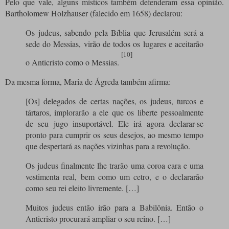
Pelo que vale, alguns místicos também defenderam essa opinião.
Bartholomew Holzhauser (falecido em 1658) declarou:
Os judeus, sabendo pela Bíblia que Jerusalém será a
sede do Messias, virão de todos os lugares e aceitarão
[10]
o Anticristo como o Messias.
Da mesma forma, Maria de Ágreda também afirma:
[Os] delegados de certas nações, os judeus, turcos e
tártaros, implorarão a ele que os liberte pessoalmente
de seu jugo insuportável. Ele irá agora declarar-se
pronto para cumprir os seus desejos, ao mesmo tempo
que despertará as nações vizinhas para a revolução.
Os judeus finalmente lhe trarão uma coroa cara e uma
vestimenta real, bem como um cetro, e o declararão
como seu rei eleito livremente. […]
Muitos judeus então irão para a Babilônia. Então o
Anticristo procurará ampliar o seu reino. […]