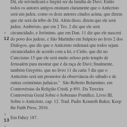
Dã, ele reivindicará e fingirá ser da família de Davi. Então
todos os autores antigos ensinam claramente que o Anticristo
será um judeu, como os doze autores citados acima, que dizem
que ele será da tribo de Dã. Além disso, dizem que ele será
judeu: Ambrósio, que em 2 Tes. 2 diz que ele será
circuncidado, e Jerônimo, que em Dan. 11 diz que ele nascerá
↑
do povo dos judeus, e São Martinho em Sulpício no livro 2 dos
12
Diálogos, que diz que o Anticristo ordenará que todos sejam
circuncidados de acordo com a lei, e Cirilo, que diz no
Catecismo 15 que ele será muito zeloso pelo templo de
Jerusalém para mostrar que é da raça de Davi; finalmente,
também Gregório, que no livro 11 da carta 3 diz que o
Anticristo será um promotor da observância do sábado e de
outras cerimônias judaicas.”
São Roberto Belarmino, em
Controvérsias da Religião Cristã, p 891. Da Terceira
Controvérsia Geral Sobre o Soberano Pontífice, Livro III,
Sobre o Anticristo, cap. 12. Trad. Padre Kenneth Baker, Keep
the Faith Press, 2016.
↑
Em Fahey 187.
13