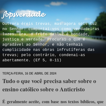
𝓳𝓫𝓹𝓼𝓿𝓮𝓻𝓭𝓪𝓭𝓮
Outrora éreis trevas, mas agora sois luz
no Senhor: comportai-vos como verdadeiras
luzes. Ora, o fruto da luz é bondade,
justiça e verdade. Procurai o que é
agradável ao Senhor, e não tenhais
cumplicidade nas obras infrutíferas das
trevas; pelo contrário, condenai-as
abertamente. (Ef 5, 8-11)
TERÇA-FEIRA, 16 DE ABRIL DE 2024
Tudo o que você precisa saber sobre o
ensino católico sobre o Anticristo
É geralmente aceite, com base nos textos bíblicos, que