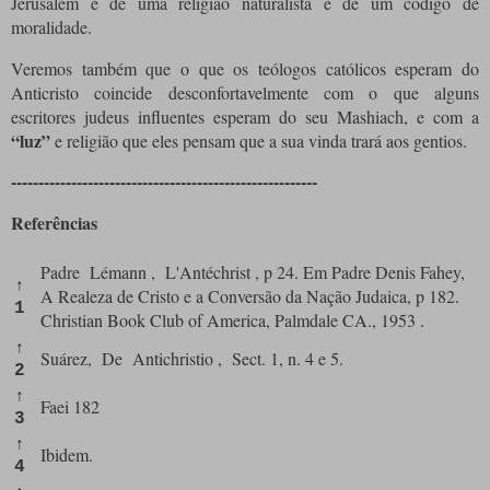
Jerusalém e de uma religião naturalista e de um código de
moralidade.
Veremos também que o que os teólogos católicos esperam do
Anticristo coincide desconfortavelmente com o que alguns
escritores judeus influentes esperam do seu Mashiach, e com a
“luz”
e religião que eles pensam que a sua vinda trará aos gentios.
--------------------------------------------------------
Referências
Padre
Lémann
,
L'Antéchrist
, p 24.
Em Padre Denis Fahey,
↑
A Realeza de Cristo e a Conversão da Nação Judaica, p 182.
1
Christian Book Club of America, Palmdale CA., 1953
.
↑
Suárez,
De
Antichristio
,
Sect. 1, n. 4 e 5.
2
↑
Faei 182
3
↑
Ibidem.
4