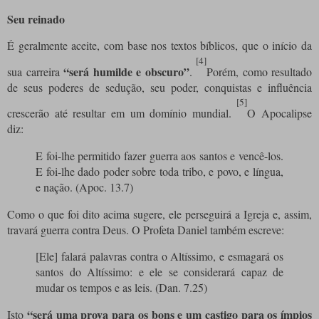
Seu reinado
É geralmente aceite, com base nos textos bíblicos, que o início da
[4]
“será humilde e obscuro”
sua carreira
.
Porém, como resultado
de seus poderes de sedução, seu poder, conquistas e influência
[5]
crescerão até resultar em um domínio mundial.
O Apocalipse
diz:
E foi-lhe permitido fazer guerra aos santos e vencê-los.
E foi-lhe dado poder sobre toda tribo, e povo, e língua,
e nação. (Apoc. 13.7)
Como o que foi dito acima sugere, ele perseguirá a Igreja e, assim,
travará guerra contra Deus. O Profeta Daniel também escreve:
[Ele] falará palavras contra o Altíssimo, e esmagará os
santos do Altíssimo: e ele se considerará capaz de
mudar os tempos e as leis. (Dan. 7.25)
“será uma prova para os bons e um castigo para os ímpios
Isto