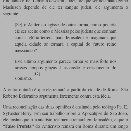
Enquanto o Pe. Lémann descarta a ideia de que ser aclamado como
Mashiach depende de ele ter sangue judeu, ele argumenta o
seguinte:
[Se] o Anticristo agisse de outra forma, como poderia
ele ser aceito como o Messias pelos judeus que sonham
com a glória terrena para Jerusalém e imaginam que
aquela cidade se tornará a capital do futuro reino
messiânico?
Este último argumento parece tornar-se mais forte nos
nossos tempos graças à ascensão e crescimento do
[17]
sionismo.
A outra opinião é que ele reinará a partir da cidade de Roma. São
Roberto Belarmino argumenta fortemente contra esta ideia.
Uma reconciliação das duas opiniões é ensinada pelo teólogo Pe. E.
Sylvester Berry. Em seu trabalho sobre o Apocalipse de São João,
ele ensina que o Anticristo realmente reinará em Jerusalém, e que o
“Falso Profeta”
do Anticristo reinará em Roma durante um longo