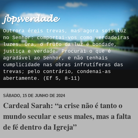
𝓳𝓫𝓹𝓼𝓿𝓮𝓻𝓭𝓪𝓭𝓮
Outrora éreis trevas, mas agora sois luz
no Senhor: comportai-vos como verdadeiras
luzes. Ora, o fruto da luz é bondade,
justiça e verdade. Procurai o que é
agradável ao Senhor, e não tenhais
cumplicidade nas obras infrutíferas das
trevas; pelo contrário, condenai-as
abertamente. (Ef 5, 8-11)
SÁBADO, 15 DE JUNHO DE 2024
Cardeal Sarah: “a crise não é tanto o
mundo secular e seus males, mas a falta
de fé dentro da Igreja”