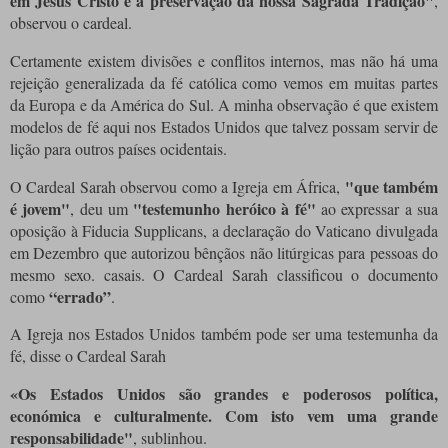
em Jesus Cristo e a preservação da nossa Sagrada Tradição"
,
observou o cardeal.
Certamente existem divisões e conflitos internos, mas não há uma
rejeição generalizada da fé católica como vemos em muitas partes
da Europa e da América do Sul. A minha observação é que existem
modelos de fé aqui nos Estados Unidos que talvez possam servir de
lição para outros países ocidentais.
"que também
O Cardeal Sarah observou como a Igreja em África,
é jovem"
"testemunho heróico à fé"
, deu um
ao expressar a sua
oposição à Fiducia Supplicans, a declaração do Vaticano divulgada
em Dezembro que autorizou bênçãos não litúrgicas para pessoas do
mesmo sexo. casais. O Cardeal Sarah classificou o documento
“errado”
como
.
A Igreja nos Estados Unidos também pode ser uma testemunha da
fé, disse o Cardeal Sarah
«Os Estados Unidos são grandes e poderosos política,
económica e culturalmente. Com isto vem uma grande
responsabilidade"
, sublinhou.