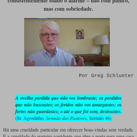
consistentemente soado o alarme – não com pânico,
mas com sobriedade.
Por Greg Schlueter
A ovelha perdida que não vos lembraste; os perdidos
que não buscastes; os feridos não vos amargastes; os
fortes não guardastes; e até o que foi som, destruístes.
(St. Agostinho,
Sermão dos Pastores
, Sermão 46)
Há uma crueldade particular em oferecer boas-vindas sem verdade.
É a crueldade do porteiro sorridente que abre a porta para uma casa