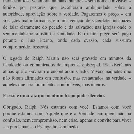
Para cada José Sciambra, há mais milhares – sem nome e invisível –
feridos por pastores que escolheram ambiguidade sobre a
autoridade, aprovação sobre a verdade. Pagaremos o preço – em
vocações mal informadas; em uma geração de sacerdotes incapazes
de falar claramente do pecado e da salvação; nas igrejas onde o
sentimentalismo substitui a santidade. E o maior preço será pago
perante o Juiz Eterno, onde cada evasão, cada sussurro
comprometido, ressoará.
O legado de Ralph Martin não será gravado em minutos da
faculdade ou comunicados de imprensa episcopal. Ele viverá nas
almas que o ouviram e encontraram Cristo. Viverá naqueles que
não foram afirmados em confusão, mas restaurados na verdade –
aqueles que não foram feitos confortáveis, mas inteiros.
E essa é uma voz que nenhum bispo pode silenciar.
Obrigado, Ralph. Nós estamos com você. Estamos com você
porque estamos com Aquele que é a Verdade, em quem não há
confusão, nem compromisso, nem crise, apenas o convite para viver
– e proclamar – o Evangelho sem medo.