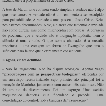
sexualidade e a própria natureza de Jesus Cristo.
A tese de Martin foi e continua sendo simples: a verdade não é algo
que inventamos. A verdade não é um sentimento a ser esculpido
para palatabilidade. A verdade é uma pessoa – Jesus Cristo. Nele,
nós estamos determinados. Nele, a clareza que tememos é revelada
não como dureza, mas como misericórdia com bordas. A coragem
de proclamar que a verdade não é indignação hipócrita, nem o
silêncio é uma virtude. O que somos chamados é a ousadia
respeitosa – uma coragem em forma de Evangelho que ama o
suficiente para falar o que é eternamente consequente.
E agora, ele foi demitido.
- Não há julgamento. Não há disputa teológica. Apenas vagas
“preocupações com as perspectivas teológicas”
, oferecidas por
um arcebispo recém-instalado cujo primeiro ato principal foi a
remoção de Martinho, juntamente com outros fiéis estudiosos. Não
foi um ato de discernimento. Foi um expurgo. Uma excisão
maquiavélico daqueles cuja fidelidade o precedeu. Uma
“renovação”
consolidação do controle sob a bandeira da
.