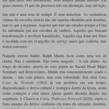
quase morreu. O que ele precisava não era afirmação, mas salvação.
Isto não é uma nota de rodapé. É uma manchete. As verdadeiras
vítimas da covardia clerical não são aquelas ofendidas pela doutrina,
mas as que a negaram. Aqueles que não são curados porque a Cruz
foi substituída por um encolher de ombros. Aqueles que buscam
transformação e recebem banalidades. Aqueles cuja fome por Deus
é recebida com um evangelho de serviço suave que conforta, mas
nunca convence.
Naquele terreno baldio, Ralph Martin ficou como uma voz de
clarim. Não é estridente. Não estou zangado. - A céu aberto. Ao
longo de décadas, através de seus papéis no Sacred Heart Major
Seminary and Renewistries, Martin tem consistentemente soado o
alarme – não com pânico, mas com sobriedade. Sua obra
Uma
Crise da Verdade
(1982) já era profética em seu tempo,
diagnosticando a deriva cultural e teológica dentro da Igreja, assim
como começou a criar raízes. Quase quatro décadas depois, sua
sequência,
A Church in Crisis: Pathways Forward
(2020), expôs o
fruto amargo da deriva: confusão em torno da salvação, doutrina,