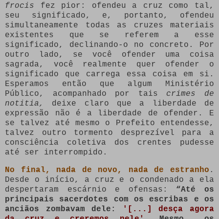
frocis
fez pior: ofendeu a cruz como tal,
seu significado, e, portanto, ofendeu
simultaneamente todas as cruzes materiais
existentes que se referem a esse
significado, declinando-o no concreto. Por
outro lado, se você ofender uma coisa
sagrada, você realmente quer ofender o
significado que carrega essa coisa em si.
Esperamos então que algum Ministério
Público, acompanhado por tais
crimes de
notitia,
deixe claro que a liberdade de
expressão não é a liberdade de ofender. E
se talvez até mesmo o Prefeito entendesse,
talvez outro tormento desprezível para a
consciência coletiva dos crentes pudesse
até ser interrompido.
No final, nada de novo, nada de estranho
.
Desde o início, a cruz e o condenado a ela
despertaram escárnio e ofensas:
“Até os
principais sacerdotes com os escribas e os
anciãos zombavam dele:
'[...] desça agora
da cruz e creremos nele'
. Mesmo os