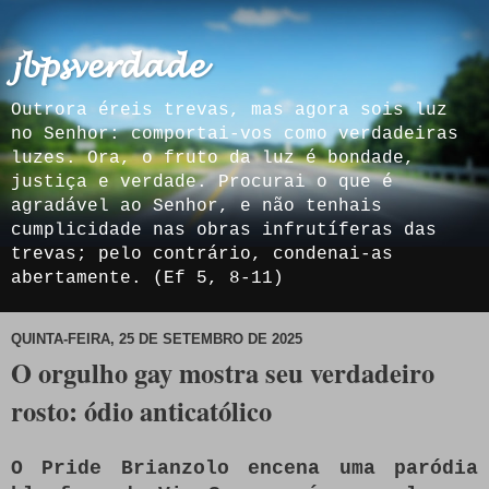
𝓳𝓫𝓹𝓼𝓿𝓮𝓻𝓭𝓪𝓭𝓮
Outrora éreis trevas, mas agora sois luz
no Senhor: comportai-vos como verdadeiras
luzes. Ora, o fruto da luz é bondade,
justiça e verdade. Procurai o que é
agradável ao Senhor, e não tenhais
cumplicidade nas obras infrutíferas das
trevas; pelo contrário, condenai-as
abertamente. (Ef 5, 8-11)
QUINTA-FEIRA, 25 DE SETEMBRO DE 2025
O orgulho gay mostra seu verdadeiro
rosto: ódio anticatólico
O Pride Brianzolo encena uma paródia