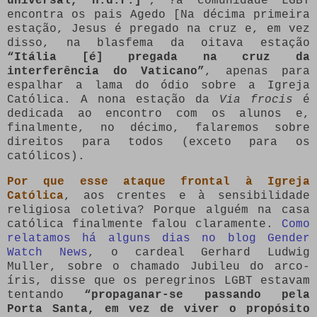
universal, n.d.r.]”
; ?a comunidade LGBT
encontra os pais Agedo [Na décima primeira
estação, Jesus é pregado na cruz e, em vez
disso, na blasfema da oitava estação
“Itália [é] pregada na cruz da
interferência do Vaticano”
, apenas para
espalhar a lama do ódio sobre a Igreja
Católica. A nona estação da
Via frocis
é
dedicada ao encontro com os alunos e,
finalmente, no décimo, falaremos sobre
direitos para todos (exceto para os
católicos).
Por que esse ataque frontal à Igreja
Católica
, aos crentes e à sensibilidade
religiosa coletiva? Porque alguém na casa
católica finalmente falou claramente.
Como
relatamos há alguns dias no blog Gender
Watch News
, o cardeal Gerhard Ludwig
Muller, sobre o chamado Jubileu do arco-
íris, disse que os peregrinos LGBT estavam
tentando
“propaganar-se passando pela
Porta Santa, em vez de viver o propósito