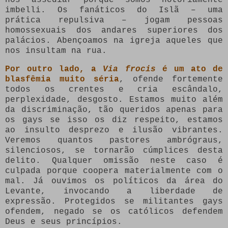
nos assediar porque somos notoriamente
imbelli. Os fanáticos do Islã – uma
prática repulsiva – jogam pessoas
homossexuais dos andares superiores dos
palácios. Abençoamos na igreja aqueles que
nos insultam na rua.
Por outro lado, a
Via frocis
é um ato de
blasfêmia muito séria
, ofende fortemente
todos os crentes e cria escândalo,
perplexidade, desgosto. Estamos muito além
da discriminação, tão queridos apenas para
os gays se isso os diz respeito, estamos
ao insulto desprezo e ilusão vibrantes.
Veremos quantos pastores ambrógraus,
silenciosos, se tornarão cúmplices desta
delito. Qualquer omissão neste caso é
culpada porque coopera materialmente com o
mal. Já ouvimos os políticos da área do
Levante, invocando a liberdade de
expressão. Protegidos se militantes gays
ofendem, negado se os católicos defendem
Deus e seus princípios.