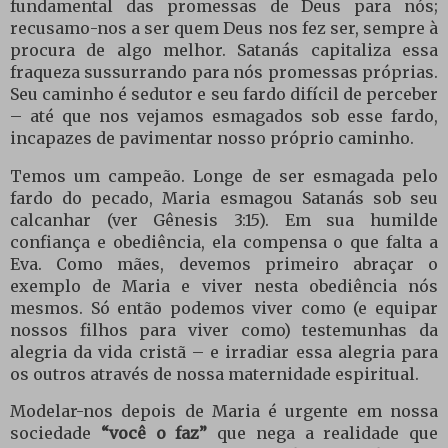
fundamental das promessas de Deus para nós;
recusamo-nos a ser quem Deus nos fez ser, sempre à
procura de algo melhor. Satanás capitaliza essa
fraqueza sussurrando para nós promessas próprias.
Seu caminho é sedutor e seu fardo difícil de perceber
– até que nos vejamos esmagados sob esse fardo,
incapazes de pavimentar nosso próprio caminho.
Temos um campeão. Longe de ser esmagada pelo
fardo do pecado, Maria esmagou Satanás sob seu
calcanhar (ver Gênesis 3:15). Em sua humilde
confiança e obediência, ela compensa o que falta a
Eva. Como mães, devemos primeiro abraçar o
exemplo de Maria e viver nesta obediência nós
mesmos. Só então podemos viver como (e equipar
nossos filhos para viver como) testemunhas da
alegria da vida cristã – e irradiar essa alegria para
os outros através de nossa maternidade espiritual.
Modelar-nos depois de Maria é urgente em nossa
sociedade
“você o faz”
que nega a realidade que