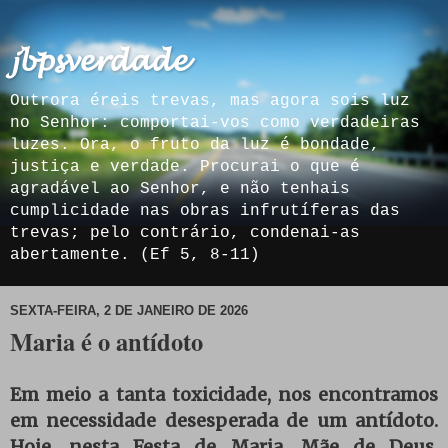
𝓳𝓫𝓹𝓼𝓿𝓮𝓻𝓭𝓪𝓭𝓮
Outrora éreis trevas, mas agora sois luz
no Senhor: comportai-vos como verdadeiras
luzes. Ora, o fruto da luz é bondade,
justiça e verdade. Procurai o que é
agradável ao Senhor, e não tenhais
cumplicidade nas obras infrutíferas das
trevas; pelo contrário, condenai-as
abertamente. (Ef 5, 8-11)
SEXTA-FEIRA, 2 DE JANEIRO DE 2026
Maria é o antídoto
Em meio a tanta toxicidade, nos encontramos
em necessidade desesperada de um antídoto.
Hoje, nesta Festa de Maria, Mãe de Deus,