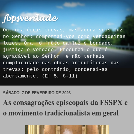
𝓳𝓫𝓹𝓼𝓿𝓮𝓻𝓭𝓪𝓭𝓮
Outrora éreis trevas, mas agora sois luz
no Senhor: comportai-vos como verdadeiras
luzes. Ora, o fruto da luz é bondade,
justiça e verdade. Procurai o que é
agradável ao Senhor, e não tenhais
cumplicidade nas obras infrutíferas das
trevas; pelo contrário, condenai-as
abertamente. (Ef 5, 8-11)
SÁBADO, 7 DE FEVEREIRO DE 2026
As consagrações episcopais da FSSPX e
o movimento tradicionalista em geral