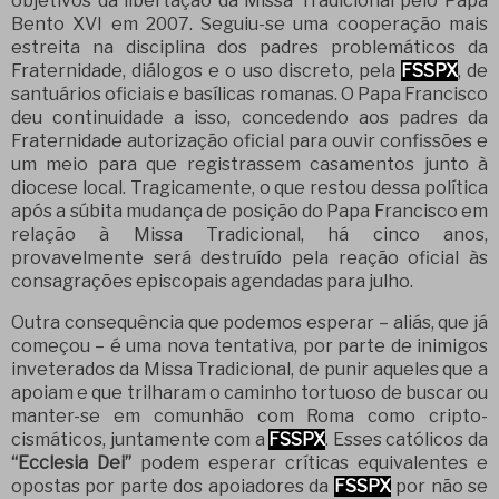
objetivos da libertação da Missa Tradicional pelo Papa
Bento XVI em 2007. Seguiu-se uma cooperação mais
estreita na disciplina dos padres problemáticos da
Fraternidade, diálogos e o uso discreto, pela
FSSPX
, de
santuários oficiais e basílicas romanas. O Papa Francisco
deu continuidade a isso, concedendo aos padres da
Fraternidade autorização oficial para ouvir confissões e
um meio para que registrassem casamentos junto à
diocese local. Tragicamente, o que restou dessa política
após a súbita mudança de posição do Papa Francisco em
relação à Missa Tradicional, há cinco anos,
provavelmente será destruído pela reação oficial às
consagrações episcopais agendadas para julho.
Outra consequência que podemos esperar – aliás, que já
começou – é uma nova tentativa, por parte de inimigos
inveterados da Missa Tradicional, de punir aqueles que a
apoiam e que trilharam o caminho tortuoso de buscar ou
manter-se em comunhão com Roma como cripto-
cismáticos, juntamente com a
FSSPX
. Esses católicos da
“Ecclesia Dei”
podem esperar críticas equivalentes e
opostas por parte dos apoiadores da
FSSPX
por não se