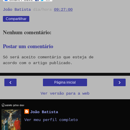
João Batista
dia/hora
09:27:00
Compartilhar
Nenhum comentário:
Postar um comentário
Só será aceito comentário que esteja de
acordo com o artigo publicado.
‹
›
Página inicial
Ver versão para a web
𝓠𝓾𝓮𝓶 𝓼𝓸𝓾 𝓮𝓾
João Batista
Ver meu perfil completo