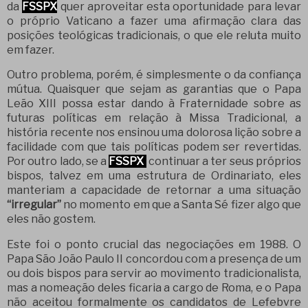
da
FSSPX
quer aproveitar esta oportunidade para levar
o próprio Vaticano a fazer uma afirmação clara das
posições teológicas tradicionais, o que ele reluta muito
em fazer.
Outro problema, porém, é simplesmente o da confiança
mútua. Quaisquer que sejam as garantias que o Papa
Leão XIII possa estar dando à Fraternidade sobre as
futuras políticas em relação à Missa Tradicional, a
história recente nos ensinou uma dolorosa lição sobre a
facilidade com que tais políticas podem ser revertidas.
Por outro lado, se a
FSSPX
continuar a ter seus próprios
bispos, talvez em uma estrutura de Ordinariato, eles
manteriam a capacidade de retornar a uma situação
“irregular”
no momento em que a Santa Sé fizer algo que
eles não gostem.
Este foi o ponto crucial das negociações em 1988. O
Papa São João Paulo II concordou com a presença de um
ou dois bispos para servir ao movimento tradicionalista,
mas a nomeação deles ficaria a cargo de Roma, e o Papa
não aceitou formalmente os candidatos de Lefebvre