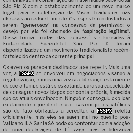
combinava uma condenação da Fraternidade Sacerdotal
São Pio X com o estabelecimento de um novo marco
legal para a celebração da Missa Tradicional nas
dioceses ao redor do mundo. Os bispos foram instados a
serem
“generosos”
na concessão da permissão; o
desejo por ela foi chamado de
“aspiração legítima”
.
Dessa forma, muitas das concessões oferecidas à
Fraternidade Sacerdotal São Pio X foram
disponibilizadas a um movimento tradicionalista recém-
fortalecido dentro da corrente principal.
Os eventos parecem destinados a se repetir. Mais uma
vez, a
FSSPX
se envolveu em negociações visando a
regularização, e mais uma vez sua liderança está ciente
de que o tempo está se esgotando para sua capacidade
de consagrar novos bispos por conta própria, à medida
que os atuais envelhecem. Ninguém conseguiu explicar
exatamente o que, dentre as coisas em que os católicos
são de fato obrigados a acreditar, a
FSSPX
rejeita
oficialmente, mas eles se saem mal no quesito pós-
Vaticano II. A Santa Sé pode se contentar com a adoção
de uma declaração de fé vaga, mas a liderança