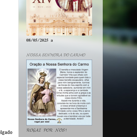
𝟎𝟖/𝟎𝟓/𝟐𝟎𝟐𝟓 𝐚
𝓝𝓞𝓢𝓢𝓐 𝓢𝓔𝓝𝓗𝓞𝓡𝓐 𝓓𝓞 𝓒𝓐𝓡𝓜𝓞
𝓡𝓞𝓖𝓐𝓘 𝓟𝓞𝓡 𝓝𝓞́𝓢!
elgado