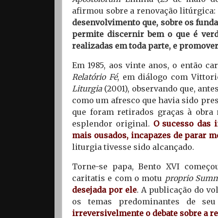
afirmou sobre a renovação litúrgica:
desenvolvimento que, sobre os funda
permite discernir bem o que é verd
realizadas em toda parte, e promove
Em 1985, aos vinte anos, o então ca
Relatório Fé
, em diálogo com Vittor
Liturgia
(2001), observando que, ante
como um afresco que havia sido pres
que foram retirados graças à obra 
esplendor original.
O sucesso das i
mais ousados, incapazes de parar 
liturgia tivesse sido alcançado.
Torne-se papa, Bento XVI começ
caritatis e com o motu
proprio Sum
desejada por ele
. A publicação do vo
os temas predominantes de se
irreversivelmente o debate sobre a re