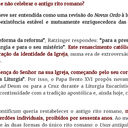
e não celebrar o antigo rito romano?
 deve ser entendida como uma revisão do
Novus Ordo
à l
oexistência estável e mutuamente enriquecedora das
eforma da reforma”
, Ratzinger respondeu:
“para a pre
urgia e para o seu mistério”
.
Este renascimento católi
ação da identidade da Igreja
, numa era de extroversã
.
ença do Senhor na sua Igreja, começando pelo seu cor
 Liturgia”
. Por isso, o Papa Bento XVI propôs nova
e
ad
Deum ou para a Cruz durante a Liturgia Eucarísti
continuidade com a tradição apostólica e, ainda hoje, 
ntificum
queria restabelecer o antigo rito romano,
erdões individuais, proibidos por sessenta anos
. Ao 
de às duas formas do único rito romano: o
Usus antiqui