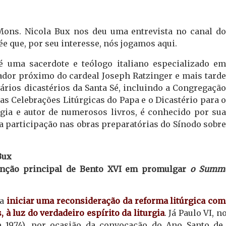
 Mons. Nicola Bux nos deu uma entrevista no canal do
ée que, por seu interesse, nós jogamos aqui.
 é uma sacerdote e teólogo italiano especializado em
rador próximo do cardeal Joseph Ratzinger e mais tarde
vários dicastérios da Santa Sé, incluindo a Congregação
das Celebrações Litúrgicas do Papa e o Dicastério para o
urgia e autor de numerosos livros, é conhecido por sua
sua participação nas obras preparatórias do Sínodo sobre
Bux
ntenção principal de Bento XVI em promulgar
o Summ
ra
iniciar uma reconsideração da reforma litúrgica co
, à luz do verdadeiro espírito da liturgia
. Já Paulo VI, n
1974), por ocasião da convocação do Ano Santo de 