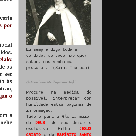
veria
s por
ional
Eu sempre digo toda a
idos.
verdade; se você não quer
ciais
:
saber, não venha me
de os
procurar. ”(Saint Theresa)
r ser
ão às
𝓢𝓮𝓳𝓪𝓶 𝓫𝓮𝓶 𝓿𝓲𝓷𝓭𝓸𝓼 𝓪𝓶𝓪𝓭𝓸𝓼!!
trão,
Procure na medida do
que o
possível, interpretar com
humildade estas paginas de
informação.
com a
Tudo é para a Glória maior
Roche
de
DEUS
, do seu Único e
exclusivo Filho
JESUS
CRISTO
e do
ESPÍRITO SANTO