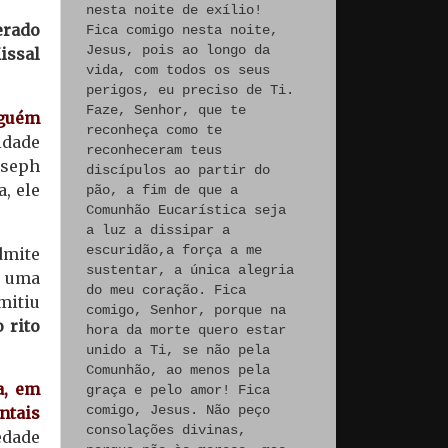
nesta noite de exílio!
erado
Fica comigo nesta noite,
Jesus, pois ao longo da
issal
vida, com todos os seus
perigos, eu preciso de Ti.
Faze, Senhor, que te
nguém
reconheça como te
idade
reconheceram teus
oseph
discípulos ao partir do
, ele
pão, a fim de que a
Comunhão Eucarística seja
a luz a dissipar a
escuridão,a força a me
mite
sustentar, a única alegria
m uma
do meu coração. Fica
mitiu
comigo, Senhor, porque na
 rito
hora da morte quero estar
unido a Ti, se não pela
Comunhão, ao menos pela
a, em
graça e pelo amor! Fica
comigo, Jesus. Não peço
ntais
consolações divinas,
edade