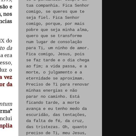
tua companhia. Fica Senhor
são e
comigo, se queres que te
, nos
seja fiel. Fica Senhor
ncias
comigo, porque, por mais
pobre que seja minha alma,
quero que se transforme
IX do
num lugar de consolação
to da
para Ti, um ninho de amor.
Fica comigo, Jesus, pois
ia era
se faz tarde e o dia chega
esso,
ao fim; a vida passa, e a
luz o
morte, o julgamento e a
a vez
eternidade se aproximam.
or da
Preciso de Ti para renovar
minhas energias e não
parar no caminho. Está
ficando tarde, a morte
entum
avança e eu tenho medo da
orma”
escuridão, das tentações,
inclui
da falta de fé, da cruz,
plia
das tristezas. Oh, quanto
preciso de Ti, meu Jesus,