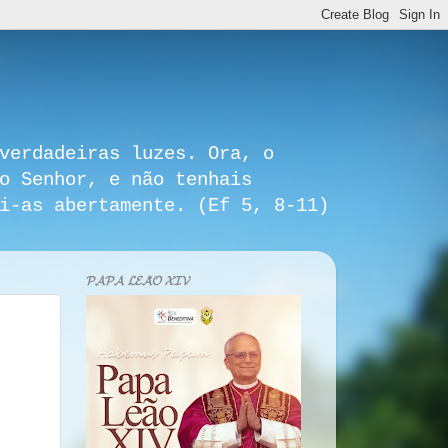
verdadeiras luzes. Ora, o
o Senhor, e não tenhais
i-as abertamente. (Ef 5, 8-11)
𝓟𝓐𝓟𝓐 𝓛𝓔𝓐̃𝓞 𝓧𝓘𝓥