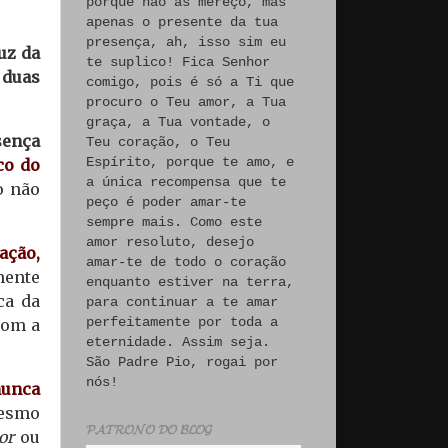
porque não às mereço, mas
apenas o presente da tua
presença, ah, isso sim eu
uz da
te suplico! Fica Senhor
 duas
comigo, pois é só a Ti que
procuro o Teu amor, a Tua
graça, a Tua vontade, o
sença
Teu coração, o Teu
Espírito, porque te amo, e
co do
a única recompensa que te
o não
peço é poder amar-te
sempre mais. Como este
amor resoluto, desejo
ação,
amar-te de todo o coração
mente
enquanto estiver na terra,
ca da
para continuar a te amar
perfeitamente por toda a
com a
eternidade. Assim seja.
São Padre Pio, rogai por
nós!
nunca
mesmo
𝓟𝓐𝓣𝓡𝓞𝓝𝓞 𝓓𝓞 𝓑𝓛𝓞𝓖
or
ou