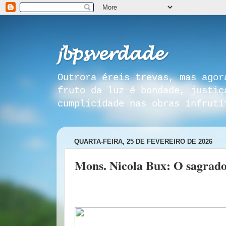
𝓳𝓫𝓹𝓼𝓿𝓮𝓻𝓭𝓪𝓭𝓮
Outrora éreis trevas, mas agor
fruto da luz é bondade, justiç
cumplicidade nas obras infrutí
QUARTA-FEIRA, 25 DE FEVEREIRO DE 2026
Mons. Nicola Bux: O sagrado 