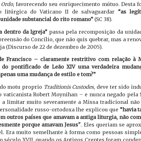
 Ordo
, favorecendo seu enriquecimento mútuo. Desta f
o litúrgica do Vaticano II de salvaguardar
“as legí
 unidade substancial do rito romano”
(SC 38).
a dentro da Igreja”
passa pela recomposição da unida
mpreensão do Concílio, que não quis quebrar, mas a reno
eja (Discurso de 22 de dezembro de 2005).
de Francisco – claramente restritivo com relação à 
io do pontificado de Leão XIV uma verdadeira mudan
 apenas uma mudança de estilo e tom?”
o do motu proprio
Traditionis Custodes
, deve ter sido in
lo vaticanista Robert Moynihan – e nunca negado pela 
a limitar muito severamente a Missa tradicional não 
ersonalidade russo-ortodoxa lhe explicou que
“havia t
em outros países que amavam a antiga liturgia, não co
plesmente porque amavam Jesus"
. Eles queriam se apro
ível. Era muito semelhante à forma como pessoas simpl
o século XVII, quando os Antigos Crentes foram conde