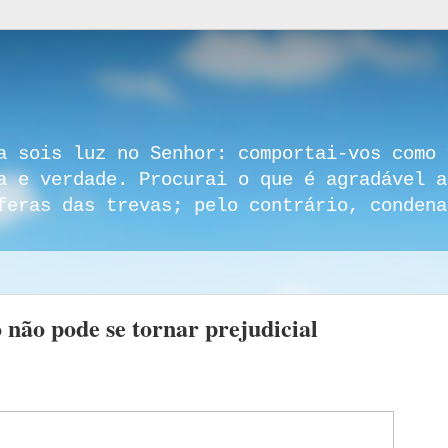
a sois luz no Senhor: comportai-vos como 
a e verdade. Procurai o que é agradável a
feras das trevas; pelo contrário, condena
não pode se tornar prejudicial