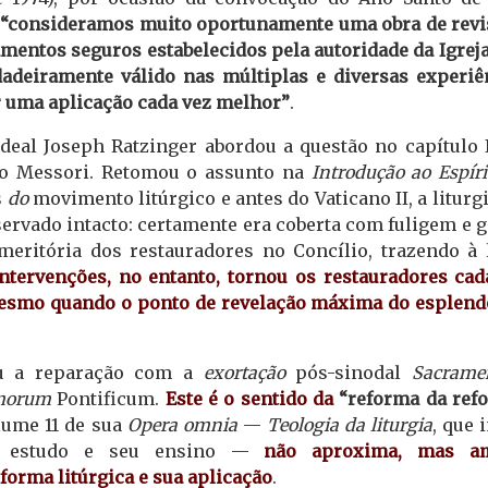
“consideramos muito oportunamente uma obra de revi
mentos seguros estabelecidos pela autoridade da Igreja
adeiramente válido nas múltiplas e diversas experiê
r uma aplicação cada vez melhor”
.
rdeal Joseph Ratzinger abordou a questão no capítulo 
io Messori. Retomou o assunto na
Introdução ao Espíri
s
do
movimento litúrgico e antes do Vaticano II, a liturg
ervado intacto: certamente era coberta com fuligem e g
meritória dos restauradores no Concílio, trazendo à 
ntervenções, no entanto, tornou os restauradores cad
mesmo quando o ponto de revelação máxima do esplend
ou a reparação com a
exortação
pós-sinodal
Sacram
morum
Pontificum.
Este é o sentido da
“reforma da ref
lume 11 de sua
Opera omnia
—
Teologia da liturgia
, que 
u estudo e seu ensino —
não aproxima, mas am
forma litúrgica e sua aplicação
.