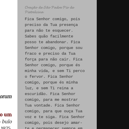
𝓞𝓻𝓪𝓬̧𝓪̃𝓸 𝓭𝓮 𝓢𝓪̃𝓸 𝓟𝓪𝓭𝓻𝓮 𝓟𝓲𝓸 𝓭𝓮
𝓟𝓲𝓮𝓽𝓻𝓮𝓵𝓬𝓲𝓷𝓪
Fica Senhor comigo, pois
preciso da Tua presença
para não te esquecer.
Sabes quão facilmente
posso te abandonar. Fica
Senhor comigo, porque sou
fraco e preciso da Tua
força para não cair. Fica
Senhor comigo, porque és
minha vida, e sem Ti perco
o fervor. Fica Senhor
comigo, porque és minha
luz, e sem Ti reina a
escuridão. Fica Senhor
orum
comigo, para me mostrar
Tua vontade. Fica Senhor
comigo, para que ouça Tua
mo um
voz e te siga. Fica Senhor
o
bulo
comigo, pois desejo amar-
1975,
te e permanecer sempre em