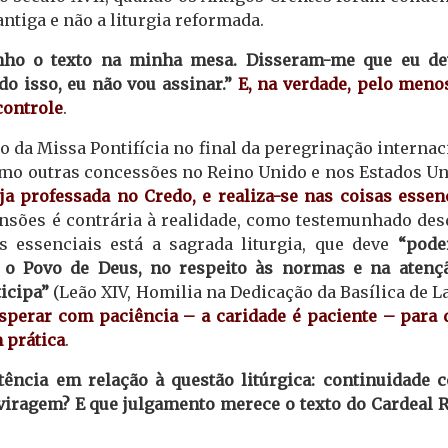
ntiga e não a liturgia reformada.
nho o texto na minha mesa. Disseram-me que eu de
o isso, eu não vou assinar.”
E, na verdade, pelo meno
controle
.
o da Missa Pontifícia no final da peregrinação internac
mo outras concessões no Reino Unido e nos Estados Un
ja professada no Credo, e realiza-se nas coisas essen
nsões é contrária à realidade, como testemunhado des
s essenciais está a sagrada liturgia, que deve
“pode
o Povo de Deus, no respeito às normas e na atenç
icipa”
(Leão XIV, Homilia na Dedicação da Basílica de La
sperar com paciência – a caridade é paciente – para 
 prática
.
stência em relação à questão litúrgica: continuidade 
 viragem? E que julgamento merece o texto do Cardeal 