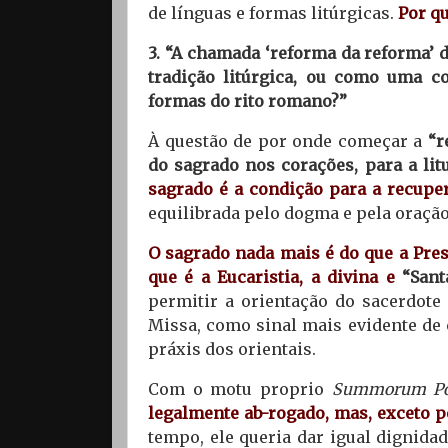
de línguas e formas litúrgicas.
Por qu
3. “A chamada ‘reforma da reforma’
tradição litúrgica, ou como uma c
formas do rito romano?”
À questão de por onde começar a
“r
do sagrado nos corações, para a lit
sagrado é a condição para a recuper
equilibrada pelo dogma e pela oração
O sagrado nada mais é do que a Pres
que é a Eucaristia, a divina e
“Santa
permitir a orientação do sacerdot
Missa, como sinal mais evidente de 
práxis dos orientais.
Com o motu proprio
Summorum Po
legalmente ab-rogado, mas, exceto p
tempo, ele queria dar igual dignida