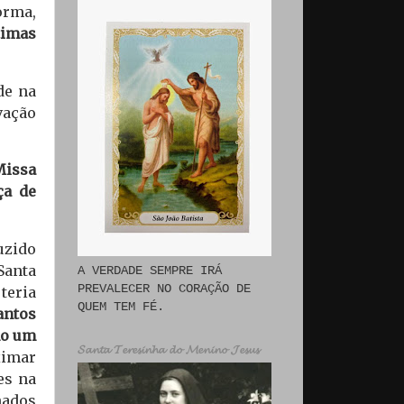
orma,
timas
de na
vação
Missa
ça de
duzido
Santa
A VERDADE SEMPRE IRÁ
PREVALECER NO CORAÇÃO DE
teria
QUEM TEM FÉ.
antos
mo um
𝓢𝓪𝓷𝓽𝓪 𝓣𝓮𝓻𝓮𝓼𝓲𝓷𝓱𝓪 𝓭𝓸 𝓜𝓮𝓷𝓲𝓷𝓸 𝓙𝓮𝓼𝓾𝓼
ximar
es na
nados