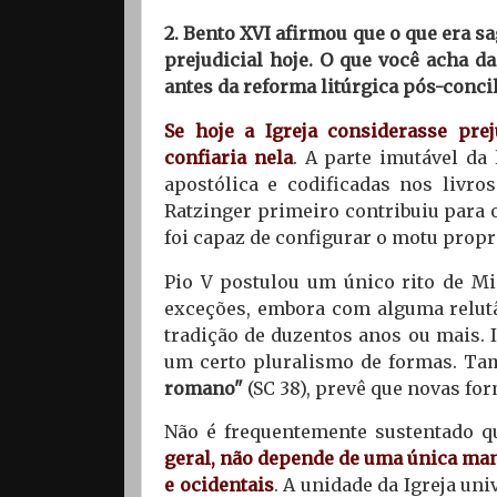
2. Bento XVI afirmou que o que era s
prejudicial hoje. O que você acha 
antes da reforma litúrgica pós-concil
Se hoje a Igreja considerasse pre
confiaria nela
. A parte imutável da 
apostólica e codificadas nos livro
Ratzinger primeiro contribuiu para o
foi capaz de configurar o motu prop
Pio V postulou um único rito de Mi
exceções, embora com alguma relut
tradição de duzentos anos ou mais. I
um certo pluralismo de formas. Ta
romano"
(SC 38), prevê que novas fo
Não é frequentemente sustentado q
geral, não depende de uma única man
e ocidentais
. A unidade da Igreja uni