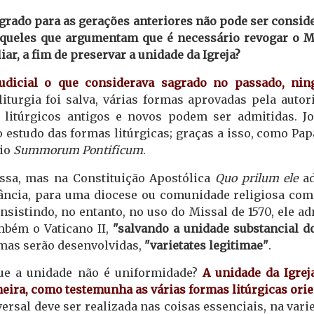
agrado para as gerações anteriores não pode ser consid
daqueles que argumentam que é necessário revogar o M
iar, a fim de preservar a unidade da Igreja?
judicial o que considerava sagrado no passado, ni
liturgia foi salva, várias formas aprovadas pela autor
s litúrgicos antigos e novos podem ser admitidas. J
 estudo das formas litúrgicas; graças a isso, como Papa
rio
Summorum Pontificum
.
ssa, mas na Constituição Apostólica
Quo prilum ele
ad
ância, para uma diocese ou comunidade religiosa co
nsistindo, no entanto, no uso do Missal de 1570, ele ad
mbém o Vaticano II,
"salvando a unidade substancial do
rmas serão desenvolvidas,
"varietates legitimae"
.
ue a unidade não é uniformidade?
A unidade da Igrej
eira, como testemunha as várias formas litúrgicas orie
versal deve ser realizada nas coisas essenciais, na vari