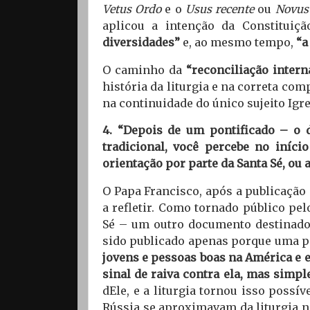
Vetus Ordo
e o
Usus
recente
ou
Novus
aplicou a intenção da Constituiçã
diversidades”
e, ao mesmo tempo,
“a
O caminho da
“reconciliação intern
história da liturgia e na correta co
na continuidade do único sujeito Igr
4. “Depois de um pontificado – o 
tradicional, você percebe no iníc
orientação por parte da Santa Sé, ou
O Papa Francisco, após a publicaçã
a refletir. Como tornado público pe
Sé – um outro documento destinado 
sido publicado apenas porque uma p
jovens e pessoas boas na América e 
sinal de raiva contra ela, mas sim
dEle, e a liturgia tornou isso poss
Rússia se aproximavam da liturgia n