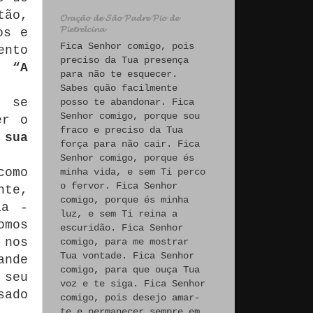
tão,
𝓞𝓻𝓪𝓬̧𝓪̃𝓸 𝓭𝓮 𝓢𝓪̃𝓸 𝓟𝓪𝓭𝓻𝓮 𝓟𝓲𝓸 𝓭𝓮
𝓟𝓲𝓮𝓽𝓻𝓮𝓵𝓬𝓲𝓷𝓪
os e
Fica Senhor comigo, pois
ento
preciso da Tua presença
s,
“A
para não te esquecer.
Sabes quão facilmente
e se
posso te abandonar. Fica
Senhor comigo, porque sou
er o
fraco e preciso da Tua
 sua
força para não cair. Fica
Senhor comigo, porque és
como
minha vida, e sem Ti perco
o fervor. Fica Senhor
nte,
comigo, porque és minha
ia -
luz, e sem Ti reina a
omos
escuridão. Fica Senhor
 nos
comigo, para me mostrar
Tua vontade. Fica Senhor
ande
comigo, para que ouça Tua
 seu
voz e te siga. Fica Senhor
sado
comigo, pois desejo amar-
te e permanecer sempre em