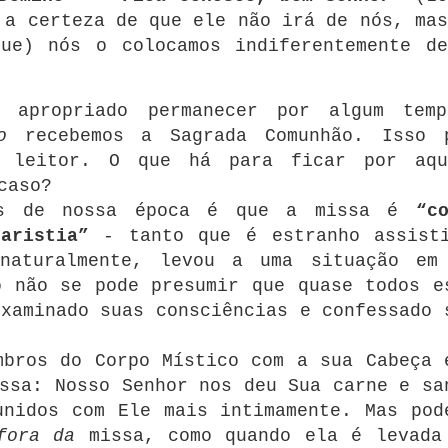
 a certeza de que ele não irá de nós, mas
ue) nós o colocamos indiferentemente de
é apropriado permanecer por algum tem
o
recebemos a Sagrada Comunhão.
Isso 
 leitor.
O que há para ficar por aq
caso?
dos de nossa época é que a missa é
“c
aristia”
- tanto que é estranho assist
naturalmente, levou a uma situação em
o não se pode presumir que quase todos e
xaminado suas consciências e confessado 
mbros do Corpo Místico com a sua Cabeça 
ssa: Nosso Senhor nos deu Sua carne e sa
unidos com Ele mais intimamente.
Mas pod
fora da
missa, como quando ela é levada