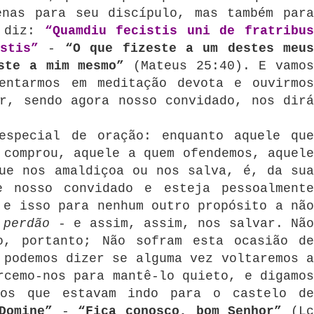
enas para seu discípulo, mas também para
o diz:
“Quamdiu fecistis uni de fratribu
stis”
-
“O que fizeste a um destes meu
ste a mim mesmo”
(Mateus 25:40).
E vamo
entarmos em meditação devota e ouvirmos
r, sendo agora nosso convidado, nos dirá
especial de oração: enquanto aquele que
 comprou, aquele a quem ofendemos, aquele
ue nos amaldiçoa ou nos salva, é, da sua
e nosso convidado e esteja pessoalmente
 e isso para nenhum outro propósito a não
o
perdão
- e assim, assim, nos salvar.
Nã
o, portanto;
Não sofram esta ocasião d
 podemos dizer se alguma vez voltaremos a
rcemo-nos para mantê-lo quieto, e digamos
los que estavam indo para o castelo de
Domine”
-
“Fica conosco, bom Senhor”
(L