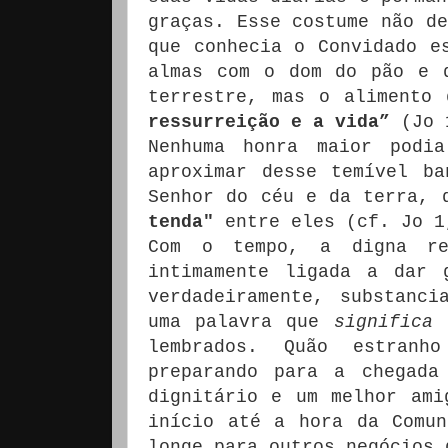
graças.
Esse costume não de
que conhecia o Convidado e
almas com o dom do pão e 
terrestre, mas o alimento
ressurreição e a vida”
(Jo 
Nenhuma honra maior podi
aproximar desse temível b
Senhor do céu e da terra,
tenda"
entre eles (cf. Jo 1
Com o tempo, a digna re
intimamente ligada a dar 
verdadeiramente, substanci
uma palavra que
significa
lembrados.
Quão estranh
preparando para a chegada
dignitário e um melhor ami
início até a hora da Comun
longe para outros negócios 