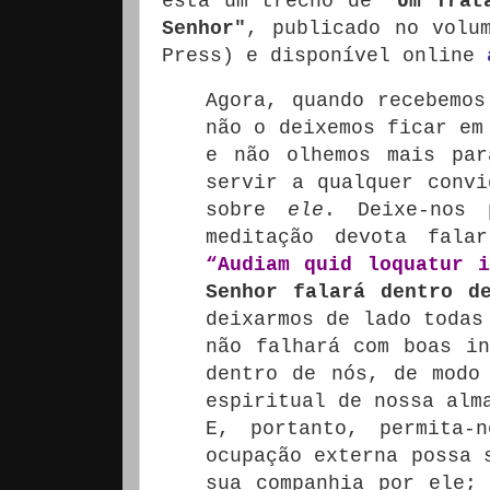
está um trecho de
"Um Trat
Senhor"
, publicado no vol
Press) e disponível online
Agora, quando recebemos
não o deixemos ficar em
e não olhemos mais par
servir a qualquer convi
sobre
ele
.
Deixe-nos
meditação devota fala
“Audiam quid loquatur 
Senhor falará dentro d
deixarmos de lado todas
não falhará com boas in
dentro de nós, de modo
espiritual de nossa alm
E, portanto, permita-
ocupação externa possa 
sua companhia por ele;