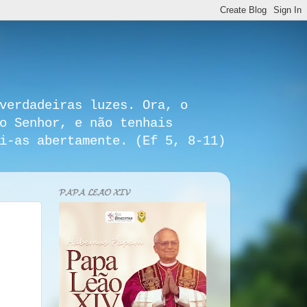
verdadeiras luzes. Ora, o
o Senhor, e não tenhais
i-as abertamente. (Ef 5, 8-11)
𝓟𝓐𝓟𝓐 𝓛𝓔𝓐̃𝓞 𝓧𝓘𝓥