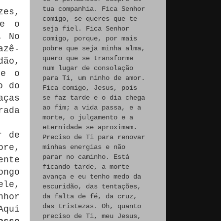
tua companhia. Fica Senhor
zes,
comigo, se queres que te
ue o
seja fiel. Fica Senhor
.
No
comigo, porque, por mais
zê-
pobre que seja minha alma,
quero que se transforme
dão,
num lugar de consolação
ue o
para Ti, um ninho de amor.
o do
Fica comigo, Jesus, pois
aças
se faz tarde e o dia chega
ao fim; a vida passa, e a
ada
morte, o julgamento e a
eternidade se aproximam.
r de
Preciso de Ti para renovar
ore,
minhas energias e não
parar no caminho. Está
ente
ficando tarde, a morte
ongo
avança e eu tenho medo da
ele,
escuridão, das tentações,
nhor
da falta de fé, da cruz,
das tristezas. Oh, quanto
Aqui
preciso de Ti, meu Jesus,