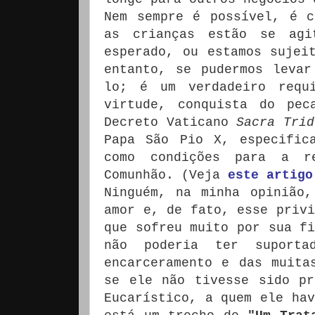
Nem sempre é possível, é c
as crianças estão se ag
esperado, ou estamos sujei
entanto, se pudermos leva
lo;
é um verdadeiro requ
virtude, conquista do pec
Decreto Vaticano
Sacra Trid
Papa São Pio X, especific
como condições para a 
Comunhão.
(Veja
este artigo
Ninguém, na minha opinião,
amor e, de fato, esse privi
que sofreu muito por sua fi
não poderia ter suporta
encarceramento e das muita
se ele não tivesse sido pr
Eucarístico, a quem ele hav