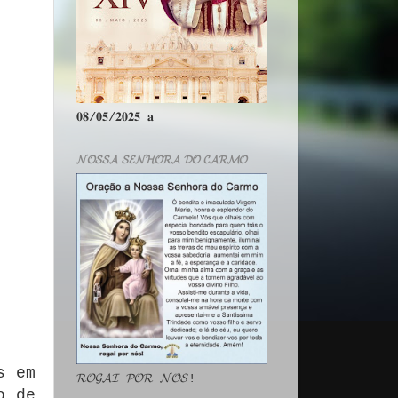
𝟎𝟖/𝟎𝟓/𝟐𝟎𝟐𝟓 𝐚
𝓝𝓞𝓢𝓢𝓐 𝓢𝓔𝓝𝓗𝓞𝓡𝓐 𝓓𝓞 𝓒𝓐𝓡𝓜𝓞
s em
𝓡𝓞𝓖𝓐𝓘 𝓟𝓞𝓡 𝓝𝓞́𝓢!
o de