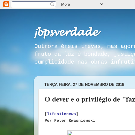
𝓳𝓫𝓹𝓼𝓿𝓮𝓻𝓭𝓪𝓭𝓮
Outrora éreis trevas, mas agor
fruto da luz é bondade, justiç
cumplicidade nas obras infrutí
TERÇA-FEIRA, 27 DE NOVEMBRO DE 2018
O dever e o privilégio de "f
[
lifesitenews
]
Por Peter Kwasniewski