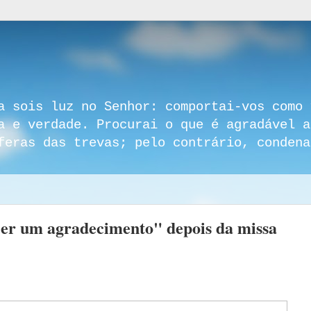
a sois luz no Senhor: comportai-vos como 
a e verdade. Procurai o que é agradável a
feras das trevas; pelo contrário, condena
azer um agradecimento" depois da missa