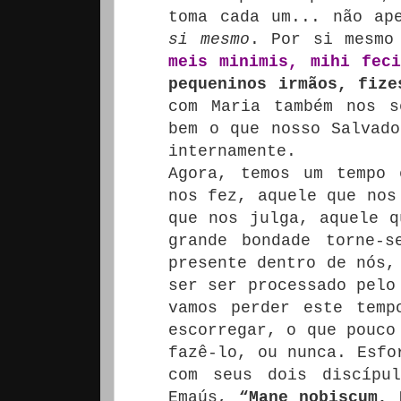
toma cada um... não ap
si mesmo
.
Por si mesm
meis minimis, mihi feci
pequeninos irmãos, fize
com Maria também nos s
bem o que nosso Salvado
internamente.
Agora, temos um tempo 
nos fez, aquele que nos
que nos julga, aquele q
grande bondade torne-s
presente dentro de nós,
ser ser processado pel
vamos perder este temp
escorregar, o que pouco
fazê-lo, ou nunca.
Esfo
com seus dois discípu
Emaús,
“Mane nobiscum, 