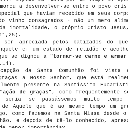
morou a desenvolver-se entre o povo cris
special que haviam recebido em seus corp
do vinho consagrados - não um mero alim
 da imortalidade, o próprio Cristo Jesu
11,25).
a ser apreciada pelos batizados do qu
anquete em um estado de retidão e acolh
 que se dignou a
"tornar-se carne e armar
,14).
cepção da Santa Comunhão foi vista 
graças a Nosso Senhor, que está realme
almente presente na Santíssima Eucarist
“ação de graças”
, como frequentemente s
o seria se passássemos muito tempo
 de Aquele que é ao mesmo tempo um gr
go, como fazemos na Santa Missa desde o
hão, e depois de tê-lo conhecido, apres
de menor importância?