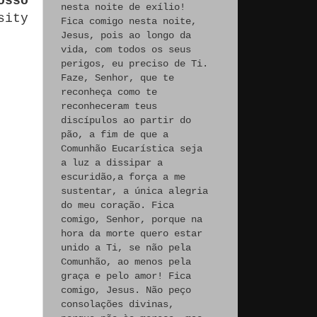
osso
nesta noite de exílio!
sity
Fica comigo nesta noite,
Jesus, pois ao longo da
vida, com todos os seus
perigos, eu preciso de Ti.
Faze, Senhor, que te
reconheça como te
reconheceram teus
r
discípulos ao partir do
pão, a fim de que a
Comunhão Eucarística seja
:
a luz a dissipar a
o
escuridão,a força a me
e
sustentar, a única alegria
do meu coração. Fica
comigo, Senhor, porque na
hora da morte quero estar
unido a Ti, se não pela
Comunhão, ao menos pela
graça e pelo amor! Fica
comigo, Jesus. Não peço
consolações divinas,