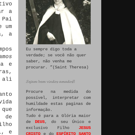
tivo
ar a
 Pai
e um
a, a
mpos
Eu sempre digo toda a
verdade; se você não quer
amos
saber, não venha me
ça e
procurar. ”(Saint Theresa)
ras,
ali
𝓢𝓮𝓳𝓪𝓶 𝓫𝓮𝓶 𝓿𝓲𝓷𝓭𝓸𝓼 𝓪𝓶𝓪𝓭𝓸𝓼!!
Procure na medida do
anto
possível, interpretar com
vida
humildade estas paginas de
 que
informação.
Tudo é para a Glória maior
e de
de
DEUS
, do seu Único e
ilho
exclusivo Filho
JESUS
i, e
CRISTO
e do
ESPÍRITO SANTO