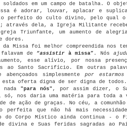
 soldados em um campo de batalha.
O obje
issa é adorar, louvar, aplacar e suplic
to perfeito do culto divino, pelo qual o
;
através dela, a Igreja Militante receb
Igreja Triunfante, um aumento de alegri
e dores.
 da Missa foi melhor compreendida nos te
s falavam de
“
assistir
à missa”
. Nós
ajud
aumento, esse alívio, por nossa presen
os ao Santo Sacrifício.
Em outras palav
e abençoados simplesmente
por estarmos
 esta oferta digna de ser digna de todos.
s nada
"para nós"
, por assim dizer, o S
i só, nos daria uma matéria para toda a 
de de ação de graças.
No céu, a comunhão
o perfeita que não há mais necessidad
o do Corpo Místico ainda continua - o F
de divina e Suas feridas sagradas ao Pa