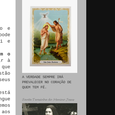
po e
pode
ui e
om o
ir à
 que
stão
A VERDADE SEMPRE IRÁ
seus
PREVALECER NO CORAÇÃO DE
QUEM TEM FÉ.
está
ngue
𝓢𝓪𝓷𝓽𝓪 𝓣𝓮𝓻𝓮𝓼𝓲𝓷𝓱𝓪 𝓭𝓸 𝓜𝓮𝓷𝓲𝓷𝓸 𝓙𝓮𝓼𝓾𝓼
emos
 aos