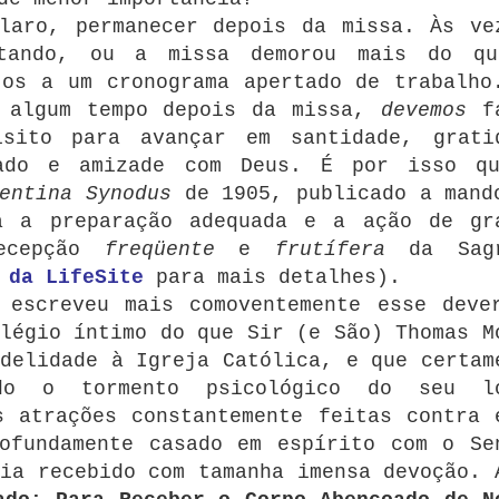
laro, permanecer depois da missa. Às ve
itando, ou a missa demorou mais do q
tos a um cronograma apertado de trabalho
r algum tempo depois da missa,
devemos
fa
isito para avançar em santidade, grati
ado e amizade com Deus.
É por isso q
entina Synodus
de 1905, publicado a mand
a a preparação adequada e a ação de gr
recepção
freqüente
e
frutífera
da Sagr
 da LifeSite
para mais detalhes).
 escreveu mais comoventemente esse deve
légio íntimo do que Sir (e São) Thomas M
delidade à Igreja Católica, e que certam
do o tormento psicológico do seu l
s atrações constantemente feitas contra 
ofundamente casado em espírito com o Se
ia recebido com tamanha imensa devoção.