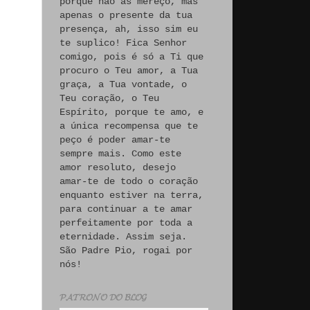
porque não às mereço, mas
apenas o presente da tua
s
presença, ah, isso sim eu
te suplico! Fica Senhor
s
comigo, pois é só a Ti que
s
procuro o Teu amor, a Tua
graça, a Tua vontade, o
Teu coração, o Teu
Espírito, porque te amo, e
a única recompensa que te
peço é poder amar-te
sempre mais. Como este
amor resoluto, desejo
amar-te de todo o coração
enquanto estiver na terra,
para continuar a te amar
o
perfeitamente por toda a
e
eternidade. Assim seja.
São Padre Pio, rogai por
nós!
𝓟𝓐𝓣𝓡𝓞𝓝𝓞 𝓓𝓞 𝓑𝓛𝓞𝓖
c