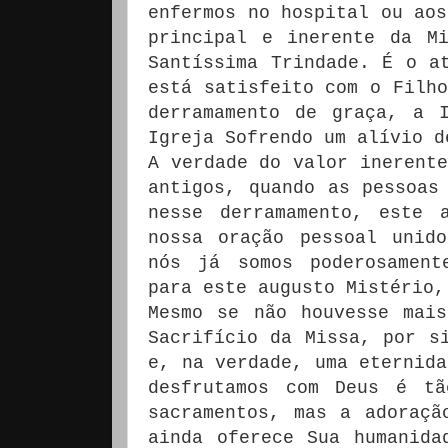
enfermos no hospital ou aos
principal e inerente da M
Santíssima Trindade.
É o a
está satisfeito com o Filho
derramamento de graça, a 
Igreja Sofrendo um alívio d
A verdade do valor inerente
antigos, quando as pessoa
nesse derramamento, este 
nossa oração pessoal unid
nós já somos poderosament
para este augusto Mistério,
Mesmo se não houvesse mai
Sacrifício da Missa, por s
e, na verdade, uma eternida
desfrutamos com Deus é tã
sacramentos, mas a adoraçã
ainda oferece Sua humanida