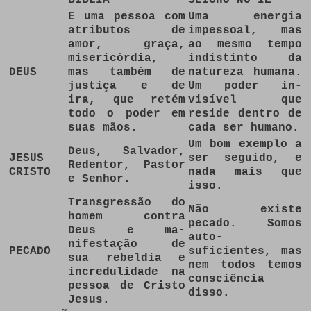
E uma pessoa com
Uma energia
atributos de
impessoal, mas
amor, graça,
ao mesmo tempo
misericórdia,
indistinto da
DEUS
mas também de
natureza humana.
justiça e de
Um poder in­
ira, que retém
visível que
todo o poder em
reside dentro de
suas mãos.
cada ser humano.
Um bom exemplo a
Deus, Salvador,
JESUS
ser seguido, e
Redentor, Pastor
CRISTO
nada mais que
e Senhor.
isso.
Transgressão do
Não existe
homem contra
pecado. Somos
Deus e ma­
auto-
nifestação de
PECADO
suficientes, mas
sua rebeldia e
nem todos temos
incredulidade na
consciência
pessoa de Cristo
disso.
Jesus.