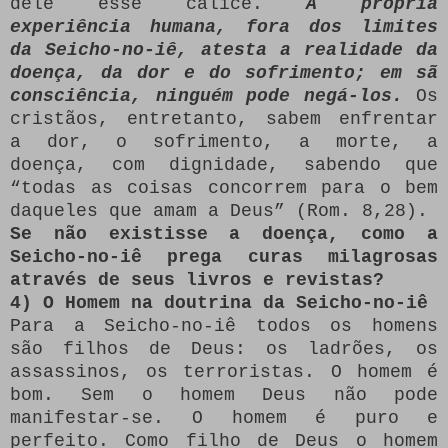
dele esse cálice.
A própria
experiência humana, fora dos limites
da Seicho-no-iê, atesta a realidade da
doença, da dor e do sofrimento; em sã
consciência, ninguém pode negá-los.
Os
cristãos, entretanto, sabem enfrentar
a dor, o sofrimento, a morte, a
doença, com dignidade, sabendo que
“todas as coisas concorrem para o bem
daqueles que amam a Deus” (Rom. 8,28).
Se não existisse a doença, como a
Seicho-no-iê prega curas milagrosas
através de seus livros e revistas?
4) O Homem na doutrina da Seicho-no-iê
Para a Seicho-no-iê todos os homens
são filhos de Deus: os ladrões, os
assassinos, os terroristas. O homem é
bom. Sem o homem Deus não pode
manifestar-se. O homem é puro e
perfeito. Como filho de Deus o homem