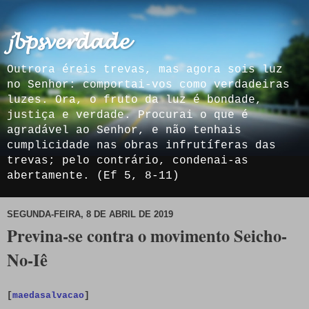
𝓳𝓫𝓹𝓼𝓿𝓮𝓻𝓭𝓪𝓭𝓮
Outrora éreis trevas, mas agora sois luz
no Senhor: comportai-vos como verdadeiras
luzes. Ora, o fruto da luz é bondade,
justiça e verdade. Procurai o que é
agradável ao Senhor, e não tenhais
cumplicidade nas obras infrutíferas das
trevas; pelo contrário, condenai-as
abertamente. (Ef 5, 8-11)
SEGUNDA-FEIRA, 8 DE ABRIL DE 2019
Previna-se contra o movimento Seicho-
No-Iê
[
maedasalvacao
]