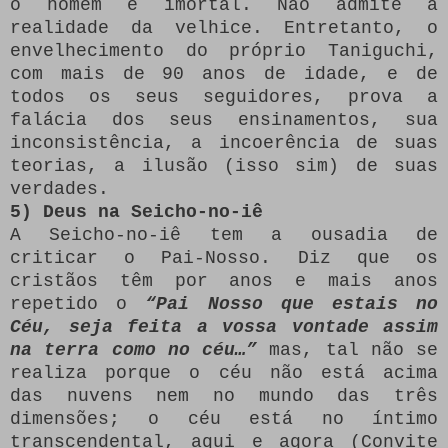
o homem é imortal. Não admite a
realidade da velhice. Entretanto, o
envelhecimento do próprio Taniguchi,
com mais de 90 anos de idade, e de
todos os seus seguidores, prova a
falácia dos seus ensinamentos, sua
inconsistência, a incoerência de suas
teorias, a ilusão (isso sim) de suas
verdades.
5) Deus na Seicho-no-iê
A Seicho-no-iê tem a ousadia de
criticar o Pai-Nosso. Diz que os
cristãos têm por anos e mais anos
repetido o
“Pai Nosso que estais no
Céu, seja feita a vossa vontade assim
na terra como no céu…”
mas, tal não se
realiza porque o céu não está acima
das nuvens nem no mundo das três
dimensões; o céu está no íntimo
transcendental, aqui e agora (Convite