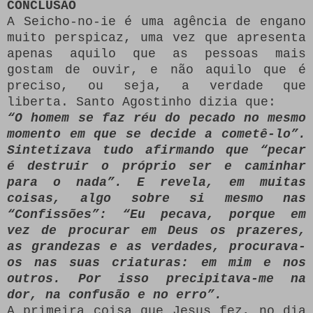
CONCLUSÃO
A Seicho-no-ie é uma agência de engano
muito perspicaz, uma vez que apresenta
apenas aquilo que as pessoas mais
gostam de ouvir, e não aquilo que é
preciso, ou seja, a verdade que
liberta. Santo Agostinho dizia que:
“O homem se faz réu do pecado no mesmo
momento em que se decide a cometê-lo”.
Sintetizava tudo afirmando que “pecar
é destruir o próprio ser e caminhar
para o nada”. E revela, em muitas
coisas, algo sobre si mesmo nas
“Confissões”: “Eu pecava, porque em
vez de procurar em Deus os prazeres,
as grandezas e as verdades, procurava-
os nas suas criaturas: em mim e nos
outros. Por isso precipitava-me na
dor, na confusão e no erro”.
A primeira coisa que Jesus fez, no dia