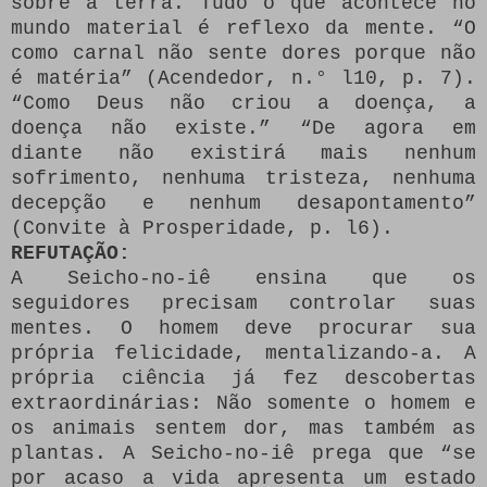
sobre a terra. Tudo o que acontece no
mundo material é reflexo da mente. “O
como carnal não sente dores porque não
é matéria” (Acendedor, n.° l10, p. 7).
“Como Deus não criou a doença, a
doença não existe.” “De agora em
diante não existirá mais nenhum
sofrimento, nenhuma tristeza, nenhuma
decepção e nenhum desapontamento”
(Convite à Prosperidade, p. l6).
REFUTAÇÃO:
A Seicho-no-iê ensina que os
seguidores precisam controlar suas
mentes. O homem deve procurar sua
própria felicidade, mentalizando-a. A
própria ciência já fez descobertas
extraordinárias: Não somente o homem e
os animais sentem dor, mas também as
plantas. A Seicho-no-iê prega que “se
por acaso a vida apresenta um estado