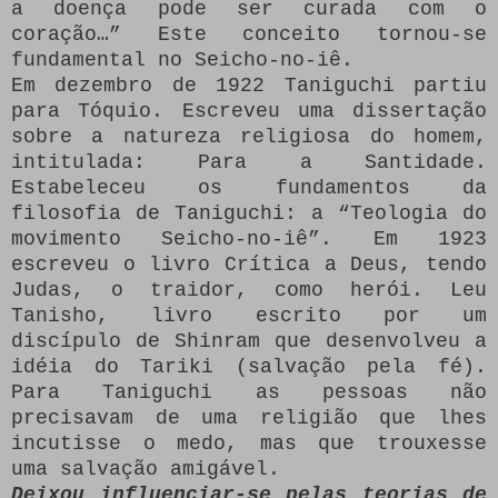
a doença pode ser curada com o
coração…” Este conceito tornou-se
fundamental no Seicho-no-iê.
Em dezembro de 1922 Taniguchi partiu
para Tóquio. Escreveu uma dissertação
sobre a natureza religiosa do homem,
intitulada: Para a Santidade.
Estabeleceu os fundamentos da
filosofia de Taniguchi: a “Teologia do
movimento Seicho-no-iê”. Em 1923
escreveu o livro Crítica a Deus, tendo
Judas, o traidor, como herói. Leu
Tanisho, livro escrito por um
discípulo de Shinram que desenvolveu a
idéia do Tariki (salvação pela fé).
Para Taniguchi as pessoas não
precisavam de uma religião que lhes
incutisse o medo, mas que trouxesse
uma salvação amigável.
Deixou influenciar-se pelas teorias de