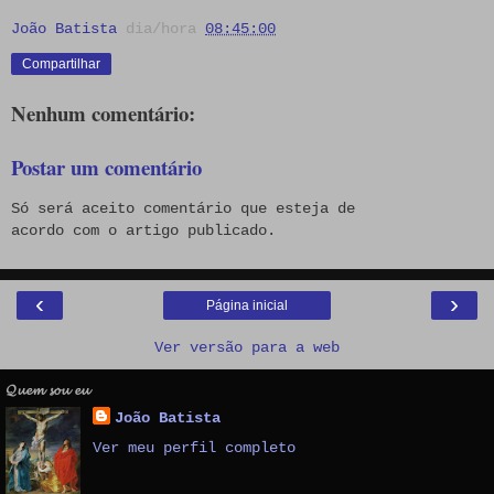
João Batista
dia/hora
08:45:00
Compartilhar
Nenhum comentário:
Postar um comentário
Só será aceito comentário que esteja de
acordo com o artigo publicado.
‹
›
Página inicial
Ver versão para a web
𝓠𝓾𝓮𝓶 𝓼𝓸𝓾 𝓮𝓾
João Batista
Ver meu perfil completo