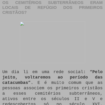
OS CEMITÉRIOS SUBTERRÂNEOS ERAM
LOCAIS DE REFÚGIO DOS PRIMEIROS
CRISTÃOS?
Um dia li em uma rede social:
“Pelo
jeito, voltaremos ao período das
catacumbas”
. E é muito comum que as
pessoas associem os primeiros cristãos
a esses cemitérios subterrâneos,
ativos entre os séculos II e V e
redescobertos só no século XVI.