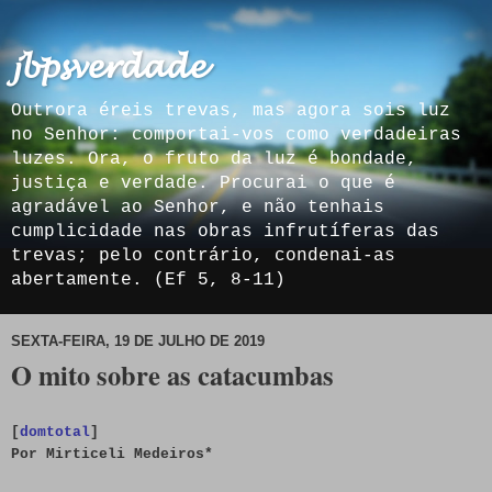
𝓳𝓫𝓹𝓼𝓿𝓮𝓻𝓭𝓪𝓭𝓮
Outrora éreis trevas, mas agora sois luz
no Senhor: comportai-vos como verdadeiras
luzes. Ora, o fruto da luz é bondade,
justiça e verdade. Procurai o que é
agradável ao Senhor, e não tenhais
cumplicidade nas obras infrutíferas das
trevas; pelo contrário, condenai-as
abertamente. (Ef 5, 8-11)
SEXTA-FEIRA, 19 DE JULHO DE 2019
O mito sobre as catacumbas
[
domtotal
]
Por Mirticeli Medeiros*