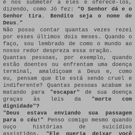
é nos submeter a eles e oferecê-los,
dizendo, como Jó fez:
“O Senhor dá e o
Senhor tira.
Bendito seja o nome de
Deus.”
Não posso contar quantas vezes rezei
por esses últimos dois meses.
Quando o
faço, sou lembrado de como o mundo ao
nosso redor despreza essa oração.
Quantas pessoas, por exemplo, quando
estão doentes ou enfrentam uma doença
terminal, amaldiçoam a Deus e, como
eu, pensam que Ele está sendo cruel e
indiferente?
Quantas pessoas acabam se
matando para
"escapar"
de sua doença
graças às leis da
"morte com
dignidade"?
"Deus estava enviando sua passagem
para o céu!"
Penso comigo mesmo quando
ouço histórias de suicídios
assistidos.
"Ele queria deixar você