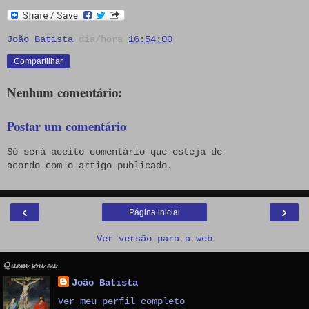
João Batista
dia/hora
16:54:00
Compartilhar
Nenhum comentário:
Postar um comentário
Só será aceito comentário que esteja de
acordo com o artigo publicado.
‹
›
Página inicial
Ver versão para a web
𝓠𝓾𝓮𝓶 𝓼𝓸𝓾 𝓮𝓾
João Batista
Ver meu perfil completo