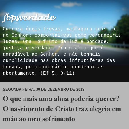
𝓳𝓫𝓹𝓼𝓿𝓮𝓻𝓭𝓪𝓭𝓮
Outrora éreis trevas, mas agora sois luz
no Senhor: comportai-vos como verdadeiras
luzes. Ora, o fruto da luz é bondade,
justiça e verdade. Procurai o que é
agradável ao Senhor, e não tenhais
cumplicidade nas obras infrutíferas das
trevas; pelo contrário, condenai-as
abertamente. (Ef 5, 8-11)
SEGUNDA-FEIRA, 30 DE DEZEMBRO DE 2019
O que mais uma alma poderia querer?
O nascimento de Cristo traz alegria em
meio ao meu sofrimento