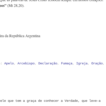
mpos”
(Mt 28,20).
ira da República Argentina
as:
Apelo
,
Arcebispo
,
Declaração
,
Fumaça
,
Igreja
,
Oração
,
uele que tem a graça de conhecer a Verdade, que leve-a