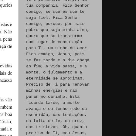
aqueles
tua companhia. Fica Senhor
comigo, se queres que te
seja fiel. Fica Senhor
istas e
comigo, porque, por mais
pobre que seja minha alma,
da. Não
quero que se transforme
a pena
num lugar de consolação
aça de
para Ti, um ninho de amor.
Fica comigo, Jesus, pois
se faz tarde e o dia chega
evidas
ao fim; a vida passa, e a
iais de
morte, o julgamento e a
eternidade se aproximam.
racasso
Preciso de Ti para renovar
minhas energias e não
parar no caminho. Está
ens vão
ficando tarde, a morte
 também
avança e eu tenho medo da
uma boa
escuridão, das tentações,
Cristo,
da falta de fé, da cruz,
das tristezas. Oh, quanto
hada e
preciso de Ti, meu Jesus,
rtos ou