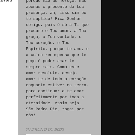
porque não às mereço, mas
apenas o presente da tua
presença, ah, isso sim eu
te suplico! Fica Senhor
comigo, pois é só a Ti que
procuro o Teu amor, a Tua
graça, a Tua vontade, o
Teu coração, o Teu
Espírito, porque te amo, e
a única recompensa que te
peço é poder amar-te
sempre mais. Como este
amor resoluto, desejo
amar-te de todo o coração
enquanto estiver na terra,
para continuar a te amar
perfeitamente por toda a
eternidade. Assim seja.
São Padre Pio, rogai por
nós!
𝓟𝓐𝓣𝓡𝓞𝓝𝓞 𝓓𝓞 𝓑𝓛𝓞𝓖