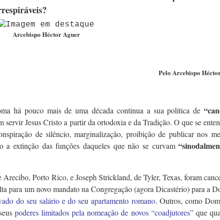
rrespiráveis?
Arcebispo Héctor Aguer
Pelo Arcebispo
Hécto
“can
Roma há pouco mais de uma década continua a sua política de
m servir Jesus Cristo a partir da ortodoxia e da Tradição. O que se ente
onspiração de silêncio, marginalização, proibição de publicar nos me
“sinodalmen
mo a extinção das funções daqueles que não se curvam
Arecibo, Porto Rico, e Joseph Strickland, de Tyler, Texas, foram canc
olta para um novo mandato na Congregação (agora Dicastério) para a D
vado do seu salário e do seu apartamento romano
. Outros, como Dom
 seus
poderes limitados pela nomeação de novos “coadjutores”
que qua