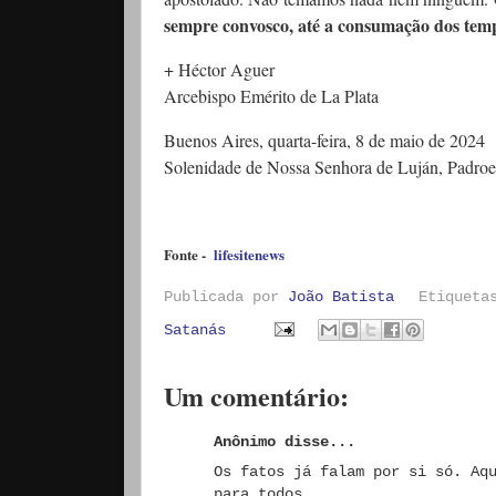
sempre convosco, até a consumação dos te
+ Héctor Aguer
Arcebispo Emérito de La Plata
Buenos Aires, quarta-feira, 8 de maio de 2024
Solenidade de Nossa Senhora de Luján, Padroe
Fonte -
lifesitenews
Publicada por
João Batista
Etiquet
Satanás
Um comentário:
Anônimo disse...
Os fatos já falam por si só. Aq
para todos.