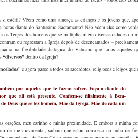
i estéril? Vêem como uma ameaça as crianças e os jovens que, ape
 e horas diante do Santíssimo Sacramento? Não vêem eles como verda
a os Terços dos homens que se multiplicam em diversas cidades do 
ncontram ou regressam à Igreja depois de desencantados – precisamen
uadra na flexibilidade dialógica do Vaticano que todos aqueles q
“diversos”
os
dentro da Igreja?
ancelados”
e agora passo a todos os sacerdotes, religiosos e leigos que
ambém por aqueles que te fazem sofrer. Faça-o diante do
r que ali está presente. Confiem-se filialmente à Bem-
de Deus que se fez homem, Mãe da Igreja, Mãe de cada um
s orações, meu carinho e minha proximidade. E embora a minha co
eçam de me movimentar, saibam que estou convosco na linha de fre
ue as palavras de Jesus Cristo ressoem sempre em nossos corações: