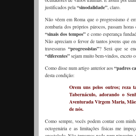
“sinodalidade”
justificados pela
, claro.
Não vêem em Roma que o progressismo é em s
zombaria dos próprios párocos, passam horas
“sinais dos tempos”
e como esperança fundad
Não apreciam o fervor de tantos jovens que e
“progressistas”
travessuras
? Será que se enq
“diferentes”
sejam muito bem-vindos, exceto 
“padres c
Como disse num artigo anterior aos
desta condição:
Orem uns pelos outros; reza t
Tabernáculo, adorando o Senho
Aventurada Virgem Maria, Mãe 
de nós.
Como sempre, vocês podem contar com minha
octogenária e as limitações físicas me imp
apostolado. Não temamos nada nem ninguém. Q