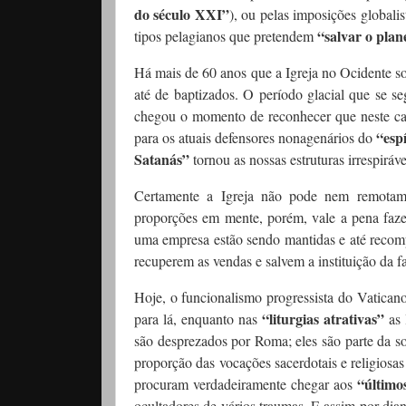
do século XXI”
), ou pelas imposições global
“salvar o pla
tipos pelagianos que pretendem
Há mais de 60 anos que a Igreja no Ocidente so
até de baptizados. O período glacial que se s
chegou o momento de reconhecer que neste c
“esp
para os atuais defensores nonagenários do
Satanás”
tornou as nossas estruturas irrespiráve
Certamente a Igreja não pode nem remotam
proporções em mente, porém, vale a pena fazer
uma empresa estão sendo mantidas e até recomp
recuperem as vendas e salvem a instituição da f
Hoje, o funcionalismo progressista do Vaticano 
“liturgias atrativas”
para lá, enquanto nas
as 
são desprezados por Roma; eles são parte da so
proporção das vocações sacerdotais e religiosas
“último
procuram verdadeiramente chegar aos
ocultadores de vários traumas. E assim por dian