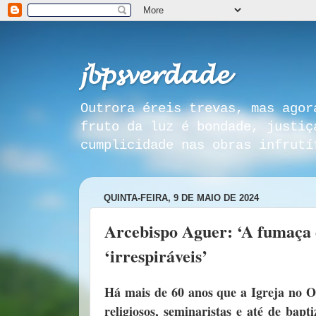
𝓳𝓫𝓹𝓼𝓿𝓮𝓻𝓭𝓪𝓭𝓮
Outrora éreis trevas, mas agor
fruto da luz é bondade, justiç
cumplicidade nas obras infrutí
QUINTA-FEIRA, 9 DE MAIO DE 2024
Arcebispo Aguer: ‘A fumaça d
‘irrespiráveis’
Há mais de 60 anos que a Igreja no O
religiosos, seminaristas e até de bap