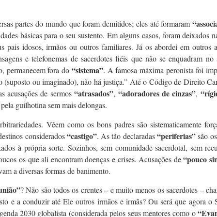
“associ
rsas partes do mundo que foram demitidos; eles até formaram
sidades básicas para o seu sustento. Em alguns casos, foram deixados n
s pais idosos, irmãos ou outros familiares. Já os abordei em outros a
sagens e telefonemas de sacerdotes fiéis que não se enquadram no 
“sistema”
to, permanecem fora do
. A famosa máxima peronista foi imp
o (suposto ou imaginado), não há justiça.” Até o Código de Direito C
“atrasados”
“adoradores de cinzas”
“ríg
das acusações de sermos
,
,
 pela guilhotina sem mais delongas.
arbitrariedades. Vêem como os bons padres são sistematicamente forç
“castigo”
“periferias”
destinos considerados
. As tão declaradas
são os
ixados à própria sorte. Sozinhos, sem comunidade sacerdotal, sem rec
“pouco si
 poucos os que ali encontram doenças e crises. Acusações de
vam a diversas formas de banimento.
união”
? Não são todos os crentes – e muito menos os sacerdotes – c
isto e a conduzir até Ele outros irmãos e irmãs? Ou será que agora o
“Evan
Agenda 2030 globalista (considerada pelos seus mentores como o