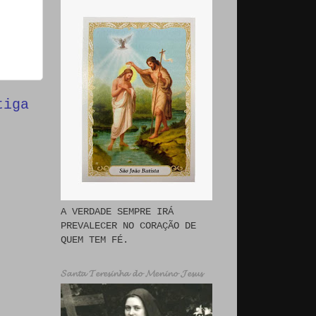
tiga
A VERDADE SEMPRE IRÁ
PREVALECER NO CORAÇÃO DE
QUEM TEM FÉ.
𝓢𝓪𝓷𝓽𝓪 𝓣𝓮𝓻𝓮𝓼𝓲𝓷𝓱𝓪 𝓭𝓸 𝓜𝓮𝓷𝓲𝓷𝓸 𝓙𝓮𝓼𝓾𝓼