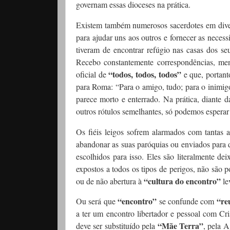
governam essas dioceses na prática.
Existem também numerosos sacerdotes em dive
para ajudar uns aos outros e fornecer as neces
tiveram de encontrar refúgio nas casas dos seu
Recebo constantemente correspondências, men
“todos, todos, todos”
oficial de
e que, portan
para Roma: “Para o amigo, tudo; para o inimig
parece morto e enterrado. Na prática, diante 
outros rótulos semelhantes, só podemos esperar
Os fiéis leigos sofrem alarmados com tantas 
abandonar as suas paróquias ou enviados para 
escolhidos para isso. Eles são literalmente de
expostos a todos os tipos de perigos, não são
“cultura do encontro”
ou de não abertura à
le
“encontro”
“re
Ou será que
se confunde com
a ter um encontro libertador e pessoal com Cr
“Mãe Terra”
deve ser substituído pela
, pela 