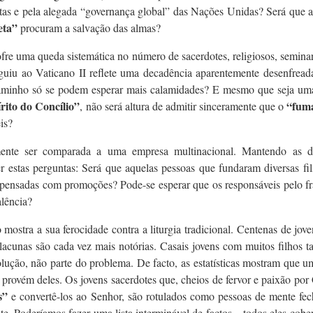
istas e pela alegada “governança global” das Nações Unidas? Será que 
neta”
procuram a salvação das almas?
fre uma queda sistemática no número de sacerdotes, religiosos, seminar
eguiu ao Vaticano II reflete uma decadência aparentemente desenfrea
aminho só se podem esperar mais calamidades? E mesmo que seja um
írito do Concílio”
“fum
, não será altura de admitir sinceramente que o
is?
ente ser comparada a uma empresa multinacional. Mantendo as d
 estas perguntas: Será que aquelas pessoas que fundaram diversas fil
ensadas com promoções? Pode-se esperar que os responsáveis ​​pelo f
alência?
mostra a sua ferocidade contra a liturgia tradicional. Centenas de jov
lacunas são cada vez mais notórias. Casais jovens com muitos filhos
lução, não parte do problema. De facto, as estatísticas mostram que 
 provém deles. Os jovens sacerdotes que, cheios de fervor e paixão por 
s”
e convertê-los ao Senhor, são rotulados como pessoas de mente fec
te. Poderíamos fazer uma lista interminável de factos – todos eles cobe