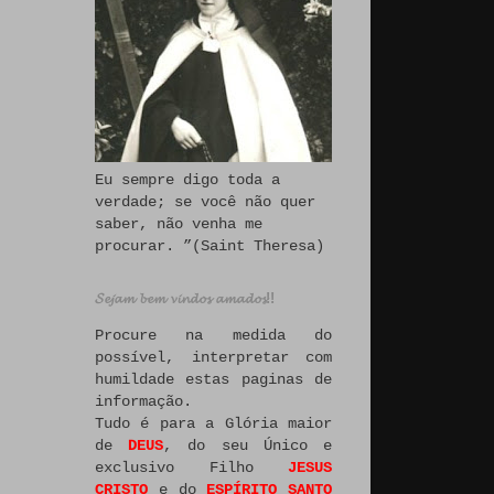
Eu sempre digo toda a
verdade; se você não quer
saber, não venha me
procurar. ”(Saint Theresa)
𝓢𝓮𝓳𝓪𝓶 𝓫𝓮𝓶 𝓿𝓲𝓷𝓭𝓸𝓼 𝓪𝓶𝓪𝓭𝓸𝓼!!
Procure na medida do
possível, interpretar com
humildade estas paginas de
informação.
Tudo é para a Glória maior
de
DEUS
, do seu Único e
exclusivo Filho
JESUS
CRISTO
e do
ESPÍRITO SANTO