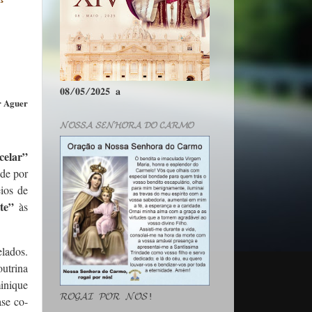
𝟎𝟖/𝟎𝟓/𝟐𝟎𝟐𝟓 𝐚
r
Aguer
𝓝𝓞𝓢𝓢𝓐 𝓢𝓔𝓝𝓗𝓞𝓡𝓐 𝓓𝓞 𝓒𝓐𝓡𝓜𝓞
celar”
nde por
ios de
te”
às
elados.
outrina
inique
𝓡𝓞𝓖𝓐𝓘 𝓟𝓞𝓡 𝓝𝓞́𝓢!
se co-