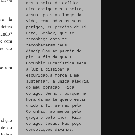
nesta noite de exílio!
Fica comigo nesta noite,
Jesus, pois ao longo da
sar da
vida, com todos os seus
deiros
perigos, eu preciso de Ti.
mundo?
Faze, Senhor, que te
reconheça como te
te com
reconheceram teus
ue são
discípulos ao partir do
pão, a fim de que a
Comunhão Eucarística seja
 sofrem
a luz a dissipar a
escuridão,a força a me
sustentar, a única alegria
do meu coração. Fica
comigo, Senhor, porque na
hora da morte quero estar
unido a Ti, se não pela
Comunhão, ao menos pela
graça e pelo amor! Fica
ndição
comigo, Jesus. Não peço
nte do
consolações divinas,
“Estou