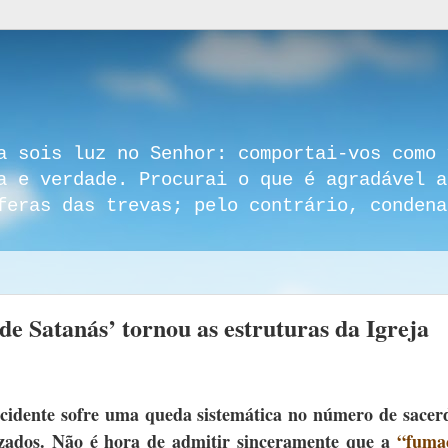
a sois luz no Senhor: comportai-vos como 
a e verdade. Procurai o que é agradável a
feras das trevas; pelo contrário, condena
e Satanás’ tornou as estruturas da Igreja
cidente sofre uma queda sistemática no número de sacerd
tizados. Não é hora de admitir sinceramente que a
“fuma