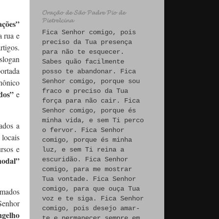
𝓞𝓻𝓪𝓬̧𝓪̃𝓸 𝓭𝓮 𝓢𝓪̃𝓸 𝓟𝓪𝓭𝓻𝓮 𝓟𝓲𝓸 𝓭𝓮
𝓟𝓲𝓮𝓽𝓻𝓮𝓵𝓬𝓲𝓷𝓪
ações”
Fica Senhor comigo, pois
a rua e
preciso da Tua presença
rtigos.
para não te esquecer.
slogan
Sabes quão facilmente
ortada
posso te abandonar. Fica
anônico
Senhor comigo, porque sou
fraco e preciso da Tua
idos”
e
força para não cair. Fica
Senhor comigo, porque és
minha vida, e sem Ti perco
ados a
o fervor. Fica Senhor
 locais
comigo, porque és minha
ursos e
luz, e sem Ti reina a
nodal”
escuridão. Fica Senhor
comigo, para me mostrar
Tua vontade. Fica Senhor
comigo, para que ouça Tua
hamados
voz e te siga. Fica Senhor
 Senhor
comigo, pois desejo amar-
gelho
te e permanecer sempre em