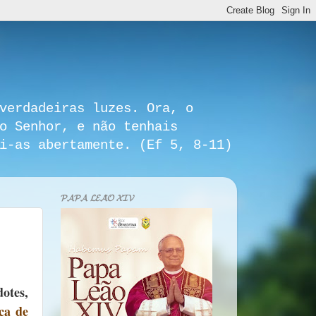
verdadeiras luzes. Ora, o
o Senhor, e não tenhais
i-as abertamente. (Ef 5, 8-11)
𝓟𝓐𝓟𝓐 𝓛𝓔𝓐̃𝓞 𝓧𝓘𝓥
otes,
ça de