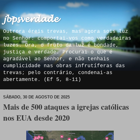
𝓳𝓫𝓹𝓼𝓿𝓮𝓻𝓭𝓪𝓭𝓮
Outrora éreis trevas, mas agora sois luz
no Senhor: comportai-vos como verdadeiras
luzes. Ora, o fruto da luz é bondade,
justiça e verdade. Procurai o que é
agradável ao Senhor, e não tenhais
cumplicidade nas obras infrutíferas das
trevas; pelo contrário, condenai-as
abertamente. (Ef 5, 8-11)
SÁBADO, 30 DE AGOSTO DE 2025
Mais de 500 ataques a igrejas católicas
nos EUA desde 2020