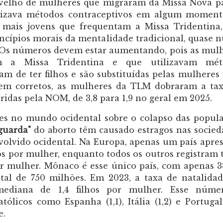
 velho de mulheres que migraram da Missa Nova p
ilizava métodos contraceptivos em algum momen
 mais jovens que frequentam a Missa Tridentina
ncípios morais da mentalidade tradicional, quase 
. Os números devem estar aumentando, pois as mul
m a Missa Tridentina e que utilizavam mét
m de ter filhos e são substituídas pelas mulheres
erem corretos, as mulheres da TLM dobraram a ta
ridas pela NOM, de 3,8 para 1,9 no geral em 2025.
tes no mundo ocidental sobre o colapso das popul
guarda"
do aborto têm causado estragos nas socied
olvido ocidental. Na Europa, apenas um país apre
hos por mulher, enquanto todos os outros registram 
 por mulher. Mônaco é esse único país, com apenas 3
al de 750 milhões. Em 2023, a taxa de natalida
ediana de 1,4 filhos por mulher. Esse núme
ólicos como Espanha (1,1), Itália (1,2) e Portugal 
e.