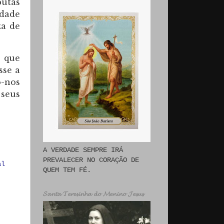
putas
idade
za de
, que
sse a
o-nos
 seus
A VERDADE SEMPRE IRÁ
PREVALECER NO CORAÇÃO DE
al
QUEM TEM FÉ.
𝓢𝓪𝓷𝓽𝓪 𝓣𝓮𝓻𝓮𝓼𝓲𝓷𝓱𝓪 𝓭𝓸 𝓜𝓮𝓷𝓲𝓷𝓸 𝓙𝓮𝓼𝓾𝓼