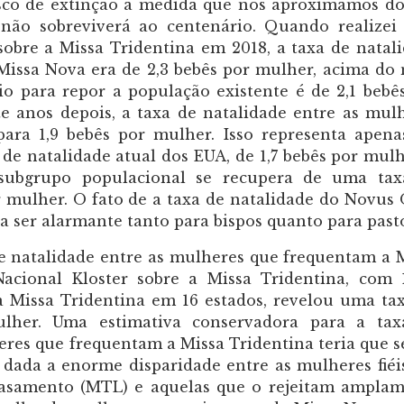
risco de extinção à medida que nos aproximamos d
 não sobreviverá ao centenário. Quando realize
obre a Missa Tridentina em 2018, a taxa de natal
issa Nova era de 2,3 bebês por mulher, acima do 
o para repor a população existente é de 2,1 bebê
e anos depois, a taxa de natalidade entre as mul
ra 1,9 bebês por mulher. Isso representa apena
de natalidade atual dos EUA, de 1,7 bebês por mulh
subgrupo populacional se recupera de uma tax
or mulher. O fato de a taxa de natalidade do Novus
a ser alarmante tanto para bispos quanto para past
e natalidade entre as mulheres que frequentam a 
acional Kloster sobre a Missa Tridentina, com 
a Missa Tridentina em 16 estados, revelou uma ta
ulher. Uma estimativa conservadora para a ta
res que frequentam a Missa Tridentina teria que s
 dada a enorme disparidade entre as mulheres fiéi
casamento (MTL) e aquelas que o rejeitam ampla