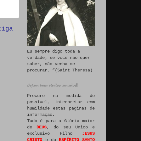
tiga
Eu sempre digo toda a
verdade; se você não quer
saber, não venha me
procurar. ”(Saint Theresa)
𝓢𝓮𝓳𝓪𝓶 𝓫𝓮𝓶 𝓿𝓲𝓷𝓭𝓸𝓼 𝓪𝓶𝓪𝓭𝓸𝓼!!
Procure na medida do
possível, interpretar com
humildade estas paginas de
informação.
Tudo é para a Glória maior
de
DEUS
, do seu Único e
exclusivo Filho
JESUS
CRISTO
e do
ESPÍRITO SANTO