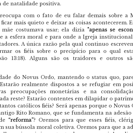
 de natalidade positiva.
eocupa com o fato de eu falar demais sobre a 
 ficar mais quieto e deixar as coisas acontecerem. E
mãe costumava usar; ela dizia
"apenas se esco
e a esfera moral e para onde a Igreja institucional
adores. A única razão pela qual continuo escreve
rmar os fiéis sobre o precipício para o qual es
o 13:18). Alguns são os traidores e outros s
dade do Novus Ordo, mantendo o status quo, pa
 Estarão realmente dispostos a se refugiar em pos
ras preocupações monetárias e na consolidaçã
ada reste? Estarão contentes em dilapidar o patrim
 tantos católicos fiéis? Será apenas porque o Novus
 antigo Rito Romano, que se fundamenta na adesão
 de
“reforma”
? Oremos para que esses fiéis, cléri
 sua bússola moral coletiva. Oremos para que a a