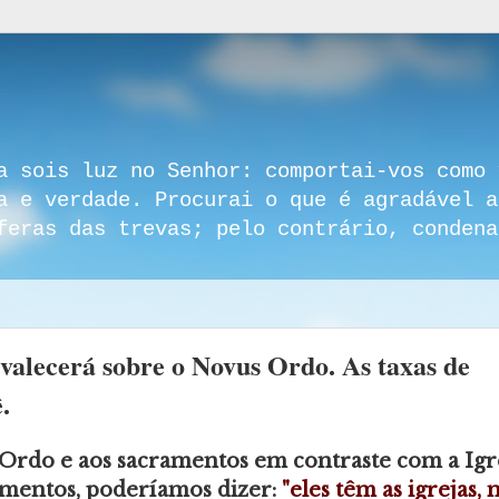
a sois luz no Senhor: comportai-vos como 
a e verdade. Procurai o que é agradável a
feras das trevas; pelo contrário, condena
evalecerá sobre o Novus Ordo. As taxas de
.
 Ordo e aos sacramentos em contraste com a Igr
amentos, poderíamos dizer:
"eles têm as igrejas, 