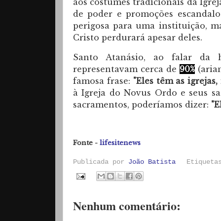
aos costumes tradicionais da Igre
de poder e promoções escandalo
perigosa para uma instituição, m
Cristo perdurará apesar deles.
Santo Atanásio, ao falar da he
representavam cerca de
90%
(aria
famosa frase:
"Eles têm as igrejas
à Igreja do Novus Ordo e seus s
sacramentos, poderíamos dizer:
"E
Fonte -
lifesitenews
Publicada por
João Batista
Etiquet
Nenhum comentário: