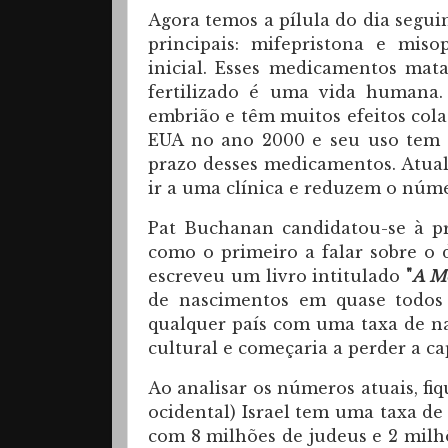
Agora temos a pílula do dia segui
principais: mifepristona e mis
inicial. Esses medicamentos mat
fertilizado é uma vida humana
embrião e têm muitos efeitos col
EUA no ano 2000 e seu uso tem 
prazo desses medicamentos. Atua
ir a uma clínica e reduzem o núm
Pat Buchanan candidatou-se à pr
como o primeiro a falar sobre o 
escreveu um livro intitulado
"
A M
de nascimentos em quase todos o
qualquer país com uma taxa de na
cultural e começaria a perder a c
Ao analisar os números atuais, fiq
ocidental) Israel tem uma taxa de
com 8 milhões de judeus e 2 milhõ