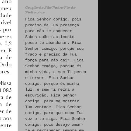
o ano
𝓞𝓻𝓪𝓬̧𝓪̃𝓸 𝓭𝓮 𝓢𝓪̃𝓸 𝓟𝓪𝓭𝓻𝓮 𝓟𝓲𝓸 𝓭𝓮
i meu
𝓟𝓲𝓮𝓽𝓻𝓮𝓵𝓬𝓲𝓷𝓪
idade
Fica Senhor comigo, pois
nível
preciso da Tua presença
s por
para não te esquecer.
heres
Sabes quão facilmente
posso te abandonar. Fica
s 0,2
Senhor comigo, porque sou
er. É
fraco e preciso da Tua
a de
força para não cair. Fica
 Ordo
Senhor comigo, porque és
ores.
minha vida, e sem Ti perco
o fervor. Fica Senhor
Missa
comigo, porque és minha
luz, e sem Ti reina a
1.085
escuridão. Fica Senhor
xa de
comigo, para me mostrar
xa de
Tua vontade. Fica Senhor
er de
comigo, para que ouça Tua
s aos
voz e te siga. Fica Senhor
comigo, pois desejo amar-
mente
te e permanecer sempre em