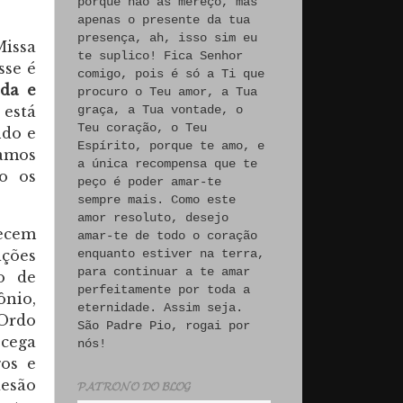
porque não às mereço, mas
apenas o presente da tua
presença, ah, isso sim eu
Missa
te suplico! Fica Senhor
sse é
comigo, pois é só a Ti que
nda e
procuro o Teu amor, a Tua
 está
graça, a Tua vontade, o
Teu coração, o Teu
ndo e
Espírito, porque te amo, e
tamos
a única recompensa que te
ão os
peço é poder amar-te
sempre mais. Como este
amor resoluto, desejo
recem
amar-te de todo o coração
ições
enquanto estiver na terra,
para continuar a te amar
o de
perfeitamente por toda a
ônio,
eternidade. Assim seja.
 Ordo
São Padre Pio, rogai por
 cega
nós!
gos e
desão
𝓟𝓐𝓣𝓡𝓞𝓝𝓞 𝓓𝓞 𝓑𝓛𝓞𝓖