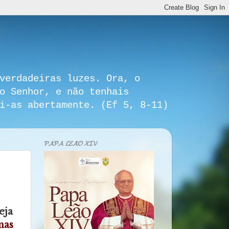
verdadeiras luzes. Ora, o
o Senhor, e não tenhais
i-as abertamente. (Ef 5, 8-11)
𝓟𝓐𝓟𝓐 𝓛𝓔𝓐̃𝓞 𝓧𝓘𝓥
eja
mas