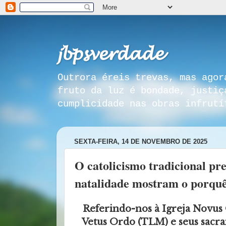
𝓳𝓫𝓹𝓼𝓿𝓮𝓻𝓭𝓪𝓭𝓮
Outrora éreis trevas, mas agor
fruto da luz é bondade, justiç
cumplicidade nas obras infrutí
SEXTA-FEIRA, 14 DE NOVEMBRO DE 2025
O catolicismo tradicional pr
natalidade mostram o porquê
Referindo-nos à Igreja Novus
Vetus Ordo (TLM) e seus sacr