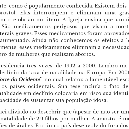
nte, como é popularmente conhecida. Existem dois 
oprostol. Elas interrompem e eliminam uma gra
am o embrião no útero. A Igreja ensina que um 
. São medicamentos perigosos que visam a mort
aterais graves. Esses medicamentos foram aprovado
aumentado. Ainda não conhecemos os efeitos a 
lmente, esses medicamentos eliminam a necessida
ero de mulheres que realizam abortos.
esidência três vezes, de 1992 a 2000. Lembro-me
declínio da taxa de natalidade na Europa. Em 2001
orte do Ocidente
"
, no qual relatou a lamentável esc
s países ocidentais. Sua tese incluía o fato d
talidade em declínio colocaria em risco sua ident
apacidade de sustentar sua população idosa.
uei aliviado ao descobrir que (apesar de não ser um
 natalidade de 2,9 filhos por mulher. A amostra é m
es de árabes. É o único país desenvolvido fora do