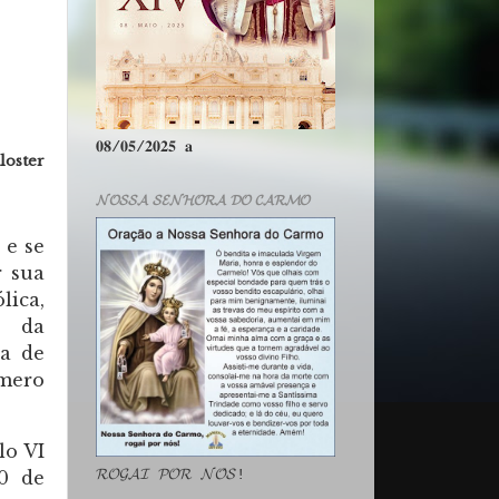
𝟎𝟖/𝟎𝟓/𝟐𝟎𝟐𝟓 𝐚
loster
𝓝𝓞𝓢𝓢𝓐 𝓢𝓔𝓝𝓗𝓞𝓡𝓐 𝓓𝓞 𝓒𝓐𝓡𝓜𝓞
 e se
r sua
lica,
, da
xa de
úmero
lo VI
𝓡𝓞𝓖𝓐𝓘 𝓟𝓞𝓡 𝓝𝓞́𝓢!
0 de