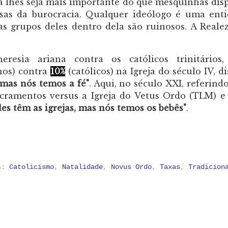
ja lhes seja mais importante do que mesquinhas dis
sas da burocracia. Qualquer ideólogo é uma ent
as grupos deles dentro dela são ruinosos. A Reale
resia ariana contra os católicos trinitários
nos) contra
10%
(católicos) na Igreja do século IV, di
, mas nós temos a fé"
. Aqui, no século XXI, referind
acramentos versus a Igreja do Vetus Ordo (TLM) e
les têm as igrejas, mas nós temos os bebês"
.
as:
Catolicismo
,
Natalidade
,
Novus Ordo
,
Taxas
,
Tradicion