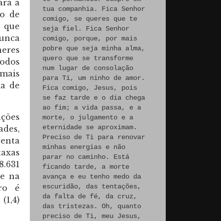
ara a
tua companhia. Fica Senhor
to de
comigo, se queres que te
, que
seja fiel. Fica Senhor
nunca
comigo, porque, por mais
pobre que seja minha alma,
heres
quero que se transforme
odos
num lugar de consolação
 mais
para Ti, um ninho de amor.
xa de
Fica comigo, Jesus, pois
se faz tarde e o dia chega
ao fim; a vida passa, e a
ações
morte, o julgamento e a
eternidade se aproximam.
ades,
Preciso de Ti para renovar
senta
minhas energias e não
taxas
parar no caminho. Está
8.631
ficando tarde, a morte
de na
avança e eu tenho medo da
escuridão, das tentações,
ro é
da falta de fé, da cruz,
(1,4)
das tristezas. Oh, quanto
preciso de Ti, meu Jesus,