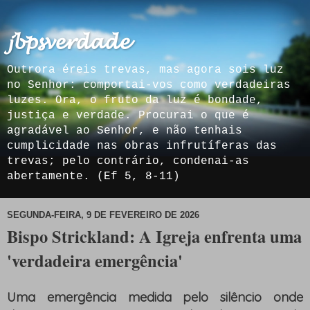
𝓳𝓫𝓹𝓼𝓿𝓮𝓻𝓭𝓪𝓭𝓮
Outrora éreis trevas, mas agora sois luz
no Senhor: comportai-vos como verdadeiras
luzes. Ora, o fruto da luz é bondade,
justiça e verdade. Procurai o que é
agradável ao Senhor, e não tenhais
cumplicidade nas obras infrutíferas das
trevas; pelo contrário, condenai-as
abertamente. (Ef 5, 8-11)
SEGUNDA-FEIRA, 9 DE FEVEREIRO DE 2026
Bispo Strickland: A Igreja enfrenta uma
'verdadeira emergência'
Uma emergência medida pelo silêncio onde