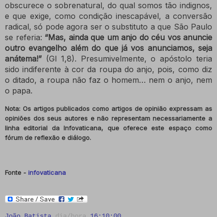
obscurece o sobrenatural, do qual somos tão indignos,
e que exige, como condição inescapável, a conversão
radical, só pode agora ser o substituto a que São Paulo
se referia:
“Mas, ainda que um anjo do céu vos anuncie
outro evangelho além do que já vos anunciamos, seja
anátema!”
(Gl 1,8). Presumivelmente, o apóstolo teria
sido indiferente à cor da roupa do anjo, pois, como diz
o ditado, a roupa não faz o homem… nem o anjo, nem
o papa.
Nota: Os artigos publicados como artigos de opinião expressam as
opiniões dos seus autores e não representam necessariamente a
linha editorial da Infovaticana, que oferece este espaço como
fórum de reflexão e diálogo.
Fonte -
infovaticana
João Batista
dia/hora
16:10:00