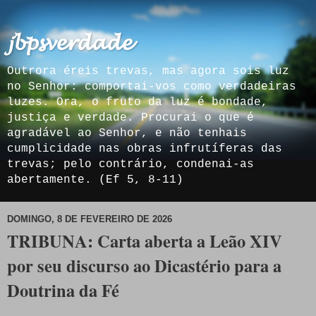
𝓳𝓫𝓹𝓼𝓿𝓮𝓻𝓭𝓪𝓭𝓮
Outrora éreis trevas, mas agora sois luz
no Senhor: comportai-vos como verdadeiras
luzes. Ora, o fruto da luz é bondade,
justiça e verdade. Procurai o que é
agradável ao Senhor, e não tenhais
cumplicidade nas obras infrutíferas das
trevas; pelo contrário, condenai-as
abertamente. (Ef 5, 8-11)
DOMINGO, 8 DE FEVEREIRO DE 2026
TRIBUNA: Carta aberta a Leão XIV
por seu discurso ao Dicastério para a
Doutrina da Fé