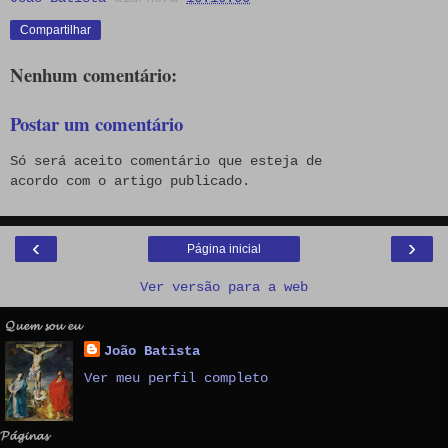
Compartilhar
Nenhum comentário:
Postar um comentário
Só será aceito comentário que esteja de
acordo com o artigo publicado.
‹
›
Página inicial
Ver versão para a web
𝓠𝓾𝓮𝓶 𝓼𝓸𝓾 𝓮𝓾
João Batista
Ver meu perfil completo
𝓟𝓪́𝓰𝓲𝓷𝓪𝓼