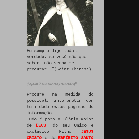
Eu sempre digo toda a
verdade; se você não quer
saber, não venha me
procurar. ”(Saint Theresa)
𝓢𝓮𝓳𝓪𝓶 𝓫𝓮𝓶 𝓿𝓲𝓷𝓭𝓸𝓼 𝓪𝓶𝓪𝓭𝓸𝓼!!
Procure na medida do
possível, interpretar com
humildade estas paginas de
informação.
Tudo é para a Glória maior
de
DEUS
, do seu Único e
exclusivo Filho
JESUS
CRISTO
e do
ESPÍRITO SANTO