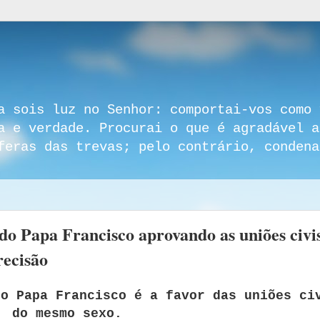
a sois luz no Senhor: comportai-vos como 
a e verdade. Procurai o que é agradável a
feras das trevas; pelo contrário, condena
do Papa Francisco aprovando as uniões civi
recisão
 o Papa Francisco é a favor das uniões ci
do mesmo sexo.