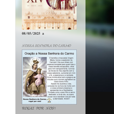
𝟎𝟖/𝟎𝟓/𝟐𝟎𝟐𝟓 𝐚
𝓝𝓞𝓢𝓢𝓐 𝓢𝓔𝓝𝓗𝓞𝓡𝓐 𝓓𝓞 𝓒𝓐𝓡𝓜𝓞
𝓡𝓞𝓖𝓐𝓘 𝓟𝓞𝓡 𝓝𝓞́𝓢!