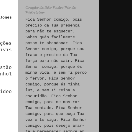
𝓞𝓻𝓪𝓬̧𝓪̃𝓸 𝓭𝓮 𝓢𝓪̃𝓸 𝓟𝓪𝓭𝓻𝓮 𝓟𝓲𝓸 𝓭𝓮
𝓟𝓲𝓮𝓽𝓻𝓮𝓵𝓬𝓲𝓷𝓪
Jones
Fica Senhor comigo, pois
preciso da Tua presença
para não te esquecer.
Sabes quão facilmente
posso te abandonar. Fica
ções
Senhor comigo, porque sou
ivis
fraco e preciso da Tua
força para não cair. Fica
Senhor comigo, porque és
stão
minha vida, e sem Ti perco
nhol
o fervor. Fica Senhor
comigo, porque és minha
luz, e sem Ti reina a
ídeo
escuridão. Fica Senhor
comigo, para me mostrar
Tua vontade. Fica Senhor
comigo, para que ouça Tua
voz e te siga. Fica Senhor
comigo, pois desejo amar-
te e permanecer sempre em