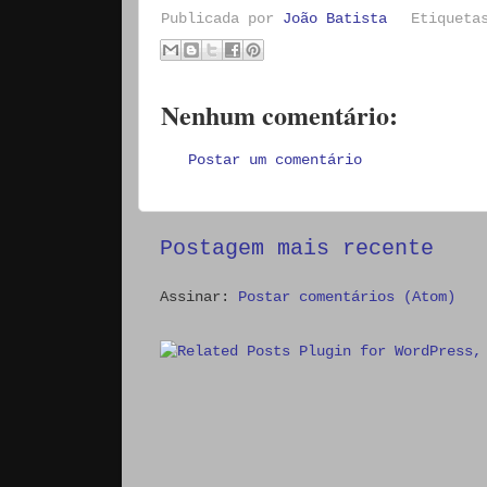
Publicada por
João Batista
Etiquet
Nenhum comentário:
Postar um comentário
Postagem mais recente
Assinar:
Postar comentários (Atom)