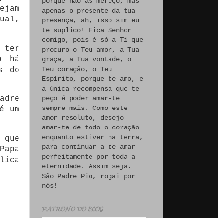
porque não às mereço, mas
ejam
apenas o presente da tua
ual,
presença, ah, isso sim eu
te suplico! Fica Senhor
comigo, pois é só a Ti que
 ter
procuro o Teu amor, a Tua
o há
graça, a Tua vontade, o
Teu coração, o Teu
s do
Espírito, porque te amo, e
a única recompensa que te
peço é poder amar-te
adre
sempre mais. Como este
é um
amor resoluto, desejo
amar-te de todo o coração
enquanto estiver na terra,
 que
para continuar a te amar
Papa
perfeitamente por toda a
lica
eternidade. Assim seja.
São Padre Pio, rogai por
nós!
𝓟𝓐𝓣𝓡𝓞𝓝𝓞 𝓓𝓞 𝓑𝓛𝓞𝓖