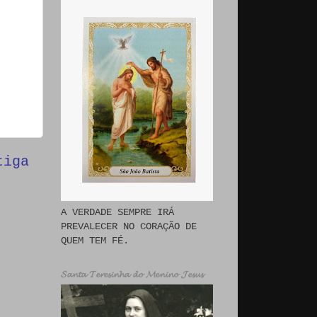
tiga
A VERDADE SEMPRE IRÁ
PREVALECER NO CORAÇÃO DE
QUEM TEM FÉ.
𝓢𝓪𝓷𝓽𝓪 𝓣𝓮𝓻𝓮𝓼𝓲𝓷𝓱𝓪 𝓭𝓸 𝓜𝓮𝓷𝓲𝓷𝓸 𝓙𝓮𝓼𝓾𝓼