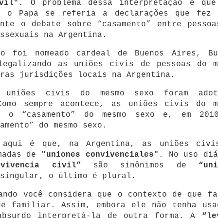
vil"
.
O problema dessa interpretação é que
e o Papa se referia a declarações que fez 
ante o debate sobre “casamento” entre pessoa
ossexuais na Argentina.
io foi nomeado cardeal de Buenos Aires, Bu
legalizando as uniões civis de pessoas do m
ras jurisdições locais na Argentina.
s uniões civis do mesmo sexo foram adot
Como sempre acontece, as uniões civis do m
a o “casamento” do mesmo sexo e, em 201
samento” do mesmo sexo.
 aqui é que, na Argentina, as uniões civi
amadas de
"uniones convivenciales"
.
No uso diá
nvivencia civil”
são sinônimos de
“un
 singular, o último é plural.
ando você considera que o contexto de que fa
de familiar.
Assim, embora ele não tenha usa
absurdo interpretá-la de outra forma.
A
“le