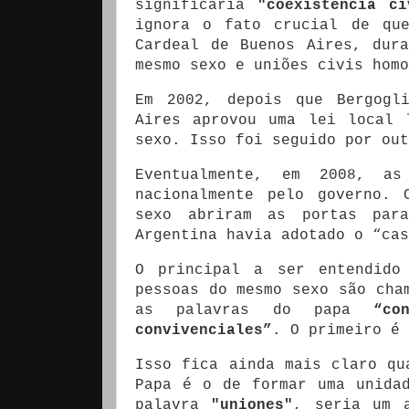
significaria
"coexistência ci
ignora o fato crucial de qu
Cardeal de Buenos Aires, dur
mesmo sexo e uniões civis hom
Em 2002, depois que Bergogl
Aires aprovou uma lei local 
sexo.
Isso foi seguido por out
Eventualmente, em 2008, a
nacionalmente pelo governo.
sexo abriram as portas par
Argentina havia adotado o “ca
O principal a ser entendido
pessoas do mesmo sexo são ch
as palavras do papa
“co
convivenciales”
.
O primeiro é
Isso fica ainda mais claro qu
Papa é o de formar uma unida
palavra
"uniones"
, seria um 