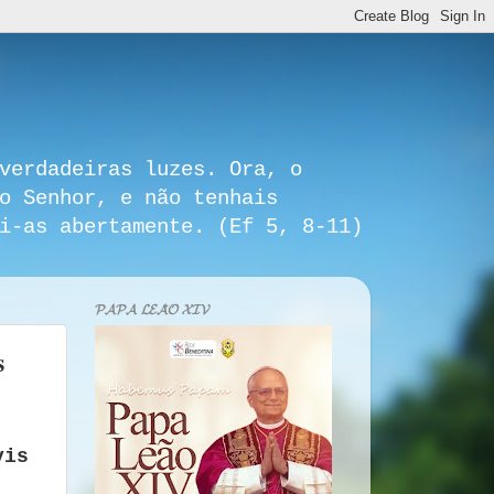
verdadeiras luzes. Ora, o
o Senhor, e não tenhais
i-as abertamente. (Ef 5, 8-11)
𝓟𝓐𝓟𝓐 𝓛𝓔𝓐̃𝓞 𝓧𝓘𝓥
s
vis