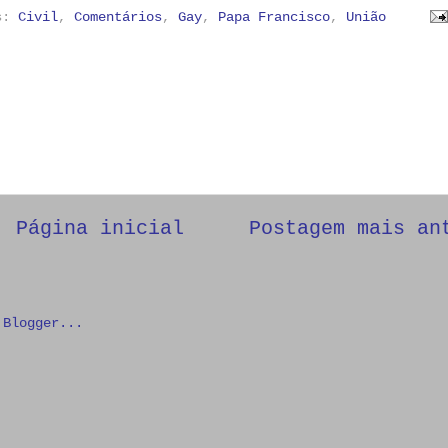
as:
Civil
,
Comentários
,
Gay
,
Papa Francisco
,
União
Página inicial
Postagem mais an