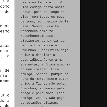
 ela
nesta noite de exílio!
como
Fica comigo nesta noite,
s do
Jesus, pois ao longo da
vida, com todos os seus
perigos, eu preciso de Ti.
enos
Faze, Senhor, que te
reconheça como te
esmo
reconheceram teus
discípulos ao partir do
pão, a fim de que a
adas
Comunhão Eucarística seja
esmo
a luz a dissipar a
0, a
escuridão,a força a me
sustentar, a única alegria
do meu coração. Fica
s de
comigo, Senhor, porque na
rio,
hora da morte quero estar
iones
unido a Ti, se não pela
Comunhão, ao menos pela
graça e pelo amor! Fica
la o
comigo, Jesus. Não peço
do a
consolações divinas,
y de