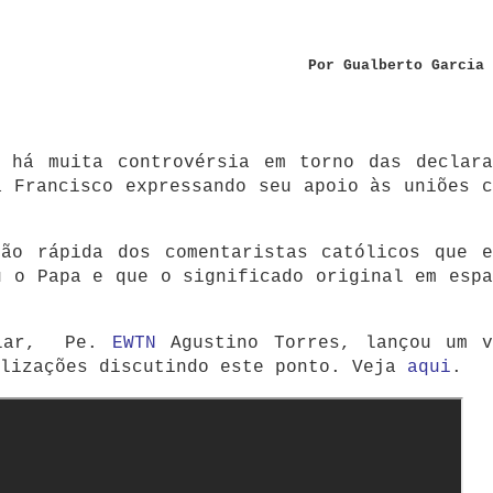
Por Gualberto Garcia 
, há muita controvérsia em torno das declara
a Francisco expressando seu apoio às uniões c
ção rápida dos comentaristas católicos que e
u o Papa e que o significado original em espa
ular,
Pe.
EWTN
Agustino Torres, lançou um v
alizações discutindo este ponto.
Veja
aqui
.